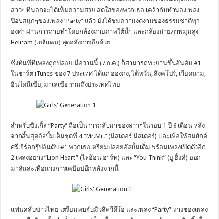
สาวๆ ที่นอกจะได้เห็นความสวย สดใสของพวกเธอ เคล้ากับทำนองเพลง
ป๊อปสนุกๆของเพลง “Party” แล้ว ยังได้ชมความงดงามของธรรมชาติทุก
องศา ผ่านการถ่ายทำโดยกล้องถ่ายภาพใต้น้ำ และกล้องถ่ายภาพมุมสูง
Helicam (เฮลิแคม) สุดอลังการอีกด้วย
ซึ่งทันทีที่เพลงถูกปล่อยเมื่อวานนี้ (7 ก.ค.) ก็สามารถทะยานขึ้นอันดับ #1
ในชาร์ต iTunes ของ 7 ประเทศ ได้แก่ ฮ่องกง, ไต้หวัน, สิงคโปร์, เวียดนาม,
อินโดนีเซีย, มาเลเซีย รวมถึงประเทศไทย
สำหรับซิงเกิ้ล “Party” ถือเป็นการกลับมาของสาวๆในรอบ 1 ปี 6 เดือน หลัง
จากสิ้นสุดอัลบั้มเต็มชุดที่ 4 “Mr.Mr.” (มิสเตอร์ มิสเตอร์) และเพื่อให้สมศักด์
ศรีเกิร์ลกรุ๊ปอันดับ #1 พวกเธอเตรียมปล่อยอัลบั้มเต็ม พร้อมเพลงเปิดตัวอีก
2 เพลงอย่าง “Lion Heart” (ไลอ้อน ฮาร์ท) และ “You Think” (ยู ธิ้งค์) ออก
มาสั่นสะเทือนวงการเคป๊อปอีกหลังจากนี้
แฟนคลับชาวไทย เตรียมพบกับมิวสิควีดีโอ และเพลง “Party” ทางช่องเพลง