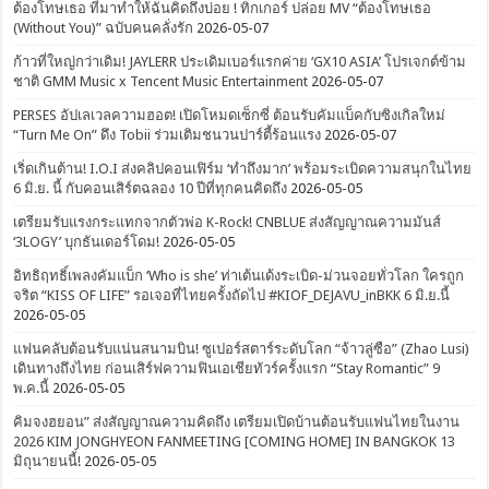
ต้องโทษเธอ ที่มาทำให้ฉันคิดถึงบ่อย ! ทิกเกอร์ ปล่อย MV “ต้องโทษเธอ
(Without You)” ฉบับคนคลั่งรัก
2026-05-07
ก้าวที่ใหญ่กว่าเดิม! JAYLERR ประเดิมเบอร์แรกค่าย ‘GX10 ASIA’ โปรเจกต์ข้าม
ชาติ GMM Music x Tencent Music Entertainment
2026-05-07
PERSES อัปเลเวลความฮอต! เปิดโหมดเซ็กซี่ ต้อนรับคัมแบ็คกับซิงเกิลใหม่
“Turn Me On” ดึง Tobii ร่วมเติมชนวนปาร์ตี้ร้อนแรง
2026-05-07
เริ่ดเกินต้าน! I.O.I ส่งคลิปคอนเฟิร์ม ‘ทำถึงมาก’ พร้อมระเบิดความสนุกในไทย
6 มิ.ย. นี้ กับคอนเสิร์ตฉลอง 10 ปีที่ทุกคนคิดถึง
2026-05-05
เตรียมรับแรงกระแทกจากตัวพ่อ K-Rock! CNBLUE ส่งสัญญาณความมันส์
‘3LOGY’ บุกธันเดอร์โดม!
2026-05-05
อิทธิฤทธิ์เพลงคัมแบ็ก ‘Who is she’ ท่าเต้นเด้งระเบิด-ม่วนจอยทั่วโลก ใครถูก
จริต “KISS OF LIFE” รอเจอที่ไทยครั้งถัดไป #KIOF_DEJAVU_inBKK 6 มิ.ย.นี้
2026-05-05
แฟนคลับต้อนรับแน่นสนามบิน! ซูเปอร์สตาร์ระดับโลก “จ้าวลู่ซือ” (Zhao Lusi)
เดินทางถึงไทย ก่อนเสิร์ฟความฟินเอเชียทัวร์ครั้งแรก “Stay Romantic” 9
พ.ค.นี้
2026-05-05
คิมจงฮยอน” ส่งสัญญาณความคิดถึง เตรียมเปิดบ้านต้อนรับแฟนไทยในงาน
2026 KIM JONGHYEON FANMEETING [COMING HOME] IN BANGKOK 13
มิถุนายนนี้!
2026-05-05