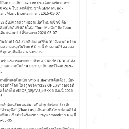
ที่ใหญ่กว่าเดิม! JAYLERR ประเดิมเบอร์แรกค่าย
0 ASIA’ โปรเจกต์ข้ามชาติ GMM Music x
ent Music Entertainment
2026-05-07
ES อัปเลเวลความฮอต! เปิดโหมดเซ็กซี่ ต้อ
คัมแบ็คกับซิงเกิลใหม่ “Turn Me On” ดึง Tobii
เติมชนวนปาร์ตี้ร้อนแรง
2026-05-07
ดเกินต้าน! I.O.I ส่งคลิปคอนเฟิร์ม ‘ทำถึงมาก’ พร้อม
ิดความสนุกในไทย 6 มิ.ย. นี้ กับคอนเสิร์ตฉลอง
ีที่ทุกคนคิดถึง
2026-05-05
ยมรับแรงกระแทกจากตัวพ่อ K-Rock! CNBLUE ส่ง
าณความมันส์ ‘3LOGY’ บุกธันเดอร์โดม!
2026-
05
ิฤทธิ์เพลงคัมแบ็ก ‘Who is she’ ท่าเต้นเด้งระเบิด-
จอยทั่วโลก ใครถูกจริต “KISS OF LIFE” รอเจอที่
รั้งถัดไป #KIOF_DEJAVU_inBKK 6 มิ.ย.นี้
2026-
05
ลับต้อนรับแน่นสนามบิน! ซูเปอร์สตาร์ระดับ
“จ้าวลู่ซือ” (Zhao Lusi) เดินทางถึงไทย ก่อนเสิร์ฟ
ฟินเอเชียทัวร์ครั้งแรก “Stay Romantic” 9 พ.ค.นี้
6-05-05