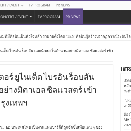
ERT / EVENT
TV PROGRAM
PR NEWS
ONCERT / EVENT
TV PROGRAM
PR NEWS
หม่ที่มีศิลปินเป็นหัวใจหลัก ร่วมก่อตั้งโดย ‘TEN’ ศิลปินผู้สร้างปรากฏการณ์ระดับโ
เต็ด ไบรอัน ร็อบสัน และนักเตะในตำนานอย่างมิคาเอล ซิลเเวสตร์ เข้า
Late
์ ยูไนเต็ด ไบรอัน ร็อบสัน
เปิด
หลัก
างมิคาเอล ซิลเเวสตร์ เข้า
ระด
PERS
่กรุงเทพฯ
ur X
ต้อง
MV “
202
TED ประเทศไทย เป็นงานแฟนปาร์ตี้ที่ถูกจัดขึ้นเพื่อแฟน ๆ ของ