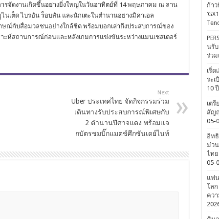
จัดงานเกิดขึ้นอย่างยิ่งใหญ่ในวันอาทิตย์ที่ 14 พฤษภาคม ณ ลาน
ก้าว
‘GX1
ยูไนเต็ด ไบรอัน ร็อบสัน และนักเตะในตำนานอย่างมิคาเอล
Tenc
ัมภาษณ์กับสื่อมวลชนอย่างใกล้ชิด พร้อมบอกเล่าถึงประสบการณ์ของ
คราะห์สถานการณ์ก่อนและหลังเกมการแข่งขันระหว่างแมนเชสเตอร์
PERS
นรับ
ร่วม
เริ่
ระเบ
10 ป
Next
Uber ประเทศไทย จัดกิจกรรมร่วม
เตรี
เดินทางรับประสบการณ์พิเศษกับ
สัญญ
05-
2 ตำนานปีศาจแดง พร้อมเเจ
กบัตรชมบิ๊กแมตช์ศึกซันเดย์ไนท์
อิทธ
ม่วน
ไทยค
05-
แฟนค
โลก 
ความ
202