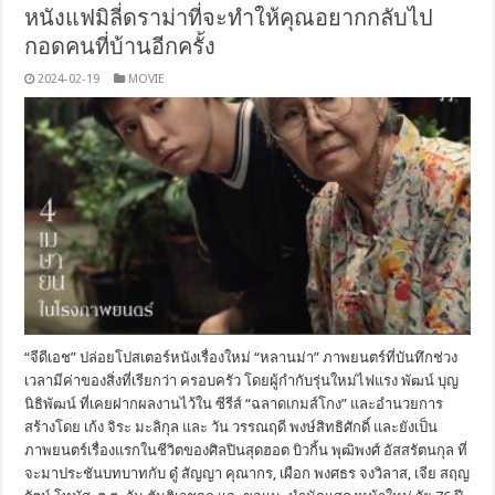
หนังแฟมิลี่ดราม่าที่จะทำให้คุณอยากกลับไป
กอดคนที่บ้านอีกครั้ง
2024-02-19
MOVIE
“จีดีเอช” ปล่อยโปสเตอร์หนังเรื่องใหม่ “หลานม่า” ภาพยนตร์ที่บันทึกช่วง
เวลามีค่าของสิ่งที่เรียกว่า ครอบครัว โดยผู้กำกับรุ่นใหม่ไฟแรง พัฒน์ บุญ
นิธิพัฒน์ ที่เคยฝากผลงานไว้ใน ซีรีส์ “ฉลาดเกมส์โกง” และอำนวยการ
สร้างโดย เก้ง จิระ มะลิกุล และ วัน วรรณฤดี พงษ์สิทธิศักดิ์ และยังเป็น
ภาพยนตร์เรื่องแรกในชีวิตของศิลปินสุดฮอต บิวกิ้น พุฒิพงศ์ อัสสรัตนกุล ที่
จะมาประชันบทบาทกับ ดู๋ สัญญา คุณากร, เผือก พงศธร จงวิลาส, เจีย สฤญ