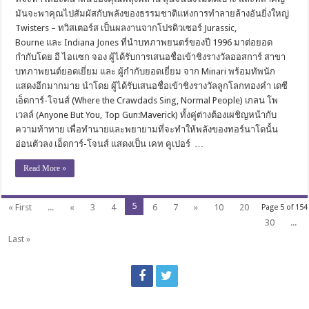
มันจะพาคุณไปสัมผัสกับพลังของธรรมชาติแห่งการทำลายล้างอันยิ่งใหญ่
Twisters – ทวิสเตอร์ส เป็นผลงานจากโปรดิวเซอร์ Jurassic,
Bourne และ Indiana Jones ที่นำบทภาพยนตร์ของปี 1996 มาต่อยอด
กำกับโดย อี ไอแซก จอง ผู้ได้รับการเสนอชื่อเข้าชิงรางวัลออสการ์ สาขา
บทภาพยนต์ยอดเยี่ยม และ ผู้กำกับยอดเยี่ยม จาก Minari พร้อมทัพนัก
แสดงอีกมากมาย นำโดย ผู้ได้รับเสนอชื่อเข้าชิงรางวัลลูกโลกทองคำ เดซี
เอ็ดการ์-โจนส์ (Where the Crawdads Sing, Normal People) เกลน โพ
เวลล์ (Anyone But You, Top Gun:Maverick) ทั้งคู่ต่างต้องเผชิญหน้ากับ
ความท้าทาย เพื่อทำนายและพยายามที่จะทำให้พลังของทอร์นาโดนั้น
อ่อนตัวลง เอ็ดการ์-โจนส์ แสดงเป็น เคท คูเปอร์ …
Read More »
5
« First
...
«
3
4
6
7
»
10
20
Page 5 of 154
30
...
Last »