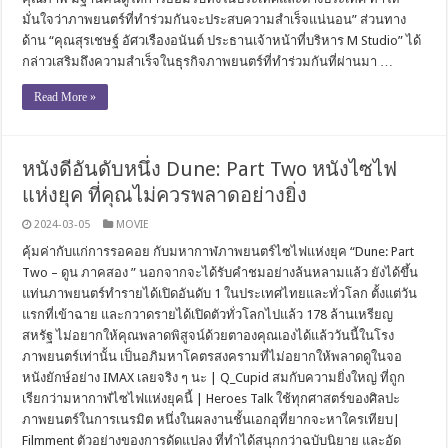
มั่นใจว่าภาพยนตร์ที่ทำร่วมกันจะประสบความสำเร็จแน่นอน” ส่วนทาง
ด้าน “คุณสุรเชษฐ์ อัศวเรืองอนันต์ ประธานเจ้าหน้าที่บริหาร M Studio” ได้
กล่าวเสริมถึงความสำเร็จในธุรกิจภาพยนตร์ที่ทำร่วมกันที่ผ่านมา …
Read More »
หนังดีอันดับหนึ่ง Dune: Part Two หนังไซไฟ
แห่งยุค ที่คุณไม่ควรพลาดอย่างยิ่ง
2024-03-05
MOVIE
คุ้มค่ากับแก่การรอคอย กับมหากาฬภาพยนตร์ไซไฟแห่งยุค “Dune: Part
Two – ดูน ภาคสอง ” นอกจากจะได้รับคำชมอย่างล้นหลามแล้ว ยังได้ขึ้น
แท่นภาพยนตร์ทำรายได้เปิดอันดับ 1 ในประเทศไทยและทั่วโลก ตั้งแต่วัน
แรกที่เข้าฉาย และกวาดรายได้เปิดตัวทั่วโลกไปแล้ว 178 ล้านเหรียญ
สหรัฐ ไม่อยากให้คุณพลาดพิสูจน์ด้วยตาองคุณเองได้แล้ววันนี้ในโรง
ภาพยนตร์เท่านั้น เป็นอภิมหาโคตรสงครามที่ไม่อยากให้พลาดดูในจอ
หนังยักษ์อย่าง IMAX เลยจริง ๆ นะ | Q_Cupid สมกับความยิ่งใหญ่ ที่ถูก
เรียกว่ามหากาฬไซไฟแห่งยุคนี้ | Heroes Talk ใช้ทุกศาสตร์ของศิลปะ
ภาพยนตร์ในการเนรมิต หนึ่งในผลงานชั้นเอกอุที่ยากจะหาใครเทียบ|
Filmment ตัวอย่างของการดัดแปลง ที่ทำได้สนุกกว่าฉบับนิยาย และอัด