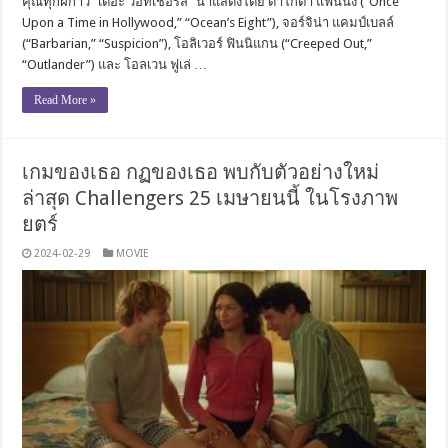
คุณทุกฝีก้าว “เดอะ วอทเชอร์ส” นำแสดงโดย ดาโกต้า แฟนนิ่ง (“Once
Upon a Time in Hollywood,” “Ocean’s Eight”), จอร์จิน่า แคมป์เบลล์
(“Barbarian,” “Suspicion”), โอลิเวอร์ ฟินนิแกน (“Creeped Out,”
“Outlander”) และ โอลเวน ฟูเล่ …
Read More »
เกมของเธอ กฏของเธอ พบกับตัวอย่างใหม่
ล่าสุด Challengers 25 เมษายนนี้ ในโรงภาพ
ยตร์
2024-02-29
MOVIE