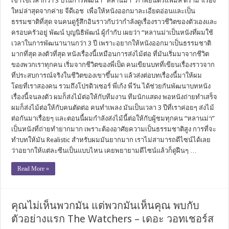
เขาใช้เวลากว่า 3 ปีในการพัฒนา “หลานม่า” ภาพยนตร์แฟมิลี่ ดราม่าเรื่อง
ใหม่ล่าสุดจากค่าย จีดีเอช เพื่อให้หนังออกมาละเอียดอ่อนและเป็น
ธรรมชาติที่สุด จนคนดูรู้สึกอินราวกับว่ากำลังดูเรื่องราวชีวิตของตัวเองและ
ครอบครัวอยู่ พัฒน์ บุญนิธิพัฒน์ ผู้กำกับ เผยว่า “หลานม่าเป็นหนังที่ผมใช้
เวลาในการพัฒนานานกว่า 3 ปี เพราะอยากให้หนังออกมาเป็นธรรมชาติ
มากที่สุด ลงตัวที่สุด หนังเรื่องนี้เหมือนการส่งไม้ต่อ ที่มันเริ่มมาจากชีวิต
ของพวกเราทุกคน เริ่มจากชีวิตของพี่เป็ด คนเขียนบทที่เขียนเรื่องราวจาก
ที่ประสบการณ์จริงในชีวิตของเขาขึ้นมา แล้วส่งต่อบทเรื่องนี้มาให้ผม
โดยที่เราสองคน รวมถึงโปรดิวเซอร์ พี่เก้ง พี่วัน ได้ช่วยกันพัฒนาบทหนัง
เรื่องนี้จนลงตัว ผมก็ส่งไม้ต่อให้กับทีมงาน ทีมนักแสดง พอหนังถ่ายทำเสร็จ
ผมก็ส่งไม้ต่อให้กับคนตัดต่อ คนทำเพลง มันเป็นเวลา 3 ปีที่เราค่อยๆ ส่งไม้
ต่อกันมาเรื่อยๆ และตอนนี้ผมกำลังส่งไม้นี้ต่อให้กับผู้ชมทุกคน “หลานม่า”
เป็นหนังที่ถ่ายทำยากมาก เพราะต้องอาศัยความเป็นธรรมชาติสูง การที่จะ
ทำบทให้มัน Realistic สำหรับผมมันยากมาก เราไม่สามารถดีไซน์ได้เลย
ว่าอยากให้แต่ละซีนเป็นแบบไหน เคยพยายามดีไซน์แล้วก็ดูฝืนๆ …
Read More »
คุณไม่เห็นพวกมัน แต่พวกมันเห็นคุณ พบกับ
ตัวอย่างแรก The Watchers – เดอะ วอทเชอร์ส