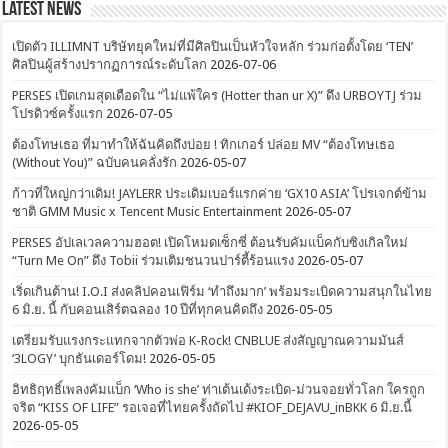
Latest News
เปิดตัว ILLIMNT บริษัทยุคใหม่ที่มีศิลปินเป็นหัวใจหลัก ร่วมก่อตั้งโดย ‘TEN’
ศิลปินผู้สร้างปรากฏการณ์ระดับโลก
2026-07-06
PERSES เปิดเกมสุดเดือดใน “ไม่แพ้ใคร (Hotter than ur X)” ดึง URBOYTJ ร่วม
โปรดิวซ์ครั้งแรก
2026-07-05
ต้องโทษเธอ ที่มาทำให้ฉันคิดถึงบ่อย ! ทิกเกอร์ ปล่อย MV “ต้องโทษเธอ
(Without You)” ฉบับคนคลั่งรัก
2026-05-07
ก้าวที่ใหญ่กว่าเดิม! JAYLERR ประเดิมเบอร์แรกค่าย ‘GX10 ASIA’ โปรเจกต์ข้าม
ชาติ GMM Music x Tencent Music Entertainment
2026-05-07
PERSES อัปเลเวลความฮอต! เปิดโหมดเซ็กซี่ ต้อนรับคัมแบ็คกับซิงเกิลใหม่
“Turn Me On” ดึง Tobii ร่วมเติมชนวนปาร์ตี้ร้อนแรง
2026-05-07
เริ่ดเกินต้าน! I.O.I ส่งคลิปคอนเฟิร์ม ‘ทำถึงมาก’ พร้อมระเบิดความสนุกในไทย
6 มิ.ย. นี้ กับคอนเสิร์ตฉลอง 10 ปีที่ทุกคนคิดถึง
2026-05-05
เตรียมรับแรงกระแทกจากตัวพ่อ K-Rock! CNBLUE ส่งสัญญาณความมันส์
‘3LOGY’ บุกธันเดอร์โดม!
2026-05-05
อิทธิฤทธิ์เพลงคัมแบ็ก ‘Who is she’ ท่าเต้นเด้งระเบิด-ม่วนจอยทั่วโลก ใครถูก
จริต “KISS OF LIFE” รอเจอที่ไทยครั้งถัดไป #KIOF_DEJAVU_inBKK 6 มิ.ย.นี้
2026-05-05