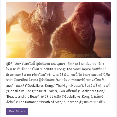
ผู้พิทักษ์แห่งโลกใบนี้ ผู้ปกป้องมวลมนุษยชาติ แสงสว่างแห่งอาณาจักร
ใหม่ พบกับตัวอย่างใหม่ “Godzilla x Kong: The New Empire ก็อตซิลล่า
ปะทะ คอง 2 อาณาจักรใหม่” เข้าฉาย 28 มีนาคมนี้ ในโรงภาพยนตร์ นี่คือ
การกลับมาอีกครั้งของ ผู้กำกับอดัม วิงการ์ด ภาพยนตร์นำแสดงโดย รี
เบคก้า ฮอลล์ (“Godzilla vs. Kong,” The Night House”), ไบรอัน ไทรี เฮนรี่
(“Godzilla vs. Kong,” “Bullet Train”), แดน สตีเวนส์ (“Gaslit,” “Legion,”
“Beauty and the Beast), เคย์ลี ฮอตเทิล (“Godzilla vs. Kong”), อเล็กซ์
เฟิร์นส์ (“The Batman,” “Wrath of Man,” “Chernobyl”) และฟาลา เฉิน …
Read More »