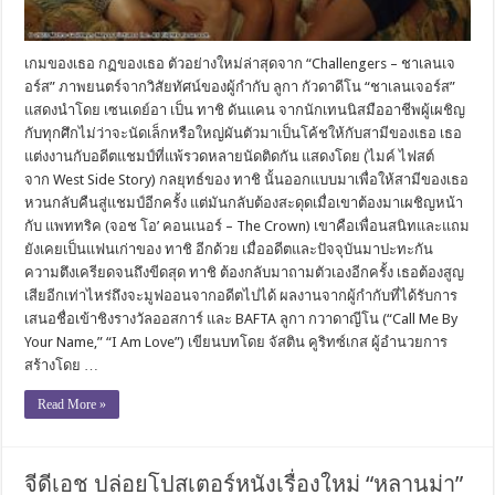
เกมของเธอ กฏของเธอ ตัวอย่างใหม่ล่าสุดจาก “Challengers – ชาเลนเจ
อร์ส” ภาพยนตร์จากวิสัยทัศน์ของผู้กำกับ ลูกา กัวดาดีโน “ชาเลนเจอร์ส”
แสดงนำโดย เซนเดย์อา เป็น ทาชิ ดันแคน จากนักเทนนิสมืออาชีพผู้เผชิญ
กับทุกศึกไม่ว่าจะนัดเล็กหรือใหญ่ผันตัวมาเป็นโค้ชให้กับสามีของเธอ เธอ
แต่งงานกับอดีตแชมป์ที่แพ้รวดหลายนัดติดกัน แสดงโดย (ไมค์ ไฟสต์
จาก West Side Story) กลยุทธ์ของ ทาชิ นั้นออกแบบมาเพื่อให้สามีของเธอ
หวนกลับคืนสู่แชมป์อีกครั้ง แต่มันกลับต้องสะดุดเมื่อเขาต้องมาเผชิญหน้า
กับ แพททริค (จอช โอ’ คอนเนอร์ – The Crown) เขาคือเพื่อนสนิทและแถม
ยังเคยเป็นแฟนเก่าของ ทาชิ อีกด้วย เมื่ออดีตและปัจจุบันมาปะทะกัน
ความตึงเครียดจนถึงขีดสุด ทาชิ ต้องกลับมาถามตัวเองอีกครั้ง เธอต้องสูญ
เสียอีกเท่าไหร่ถึงจะมูฟออนจากอดีตไปได้ ผลงานจากผู้กำกับที่ได้รับการ
เสนอชื่อเข้าชิงรางวัลออสการ์ และ BAFTA ลูกา กวาดาญีโน (“Call Me By
Your Name,” “I Am Love”) เขียนบทโดย จัสติน คูริทซ์เกส ผู้อำนวยการ
สร้างโดย …
Read More »
จีดีเอช ปล่อยโปสเตอร์หนังเรื่องใหม่ “หลานม่า”