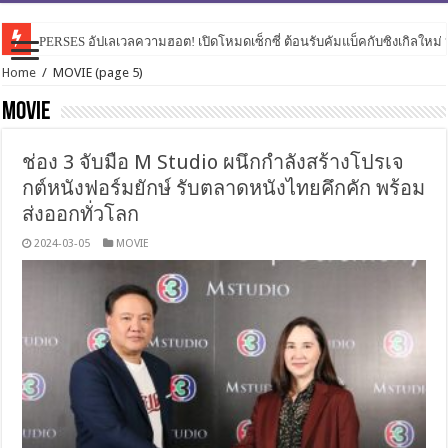
PERSES อัปเลเวลความฮอต! เปิดโหมดเซ็กซี่ ต้อนรับคัมแบ็คกับซิงเกิลใหม่ “
เริ่ดเกินต้าน! I.O.I ส่งคลิปคอนเฟิร์ม ‘ทำถึงมาก’ พร้อมระเบิดความสนุกในไทย
Home
/
MOVIE
(page 5)
MOVIE
ช่อง 3 จับมือ M Studio ผนึกกำลังสร้างโปรเจ
กต์หนังฟอร์มยักษ์ รับตลาดหนังไทยคึกคัก พร้อม
ส่งออกทั่วโลก
2024-03-05
MOVIE