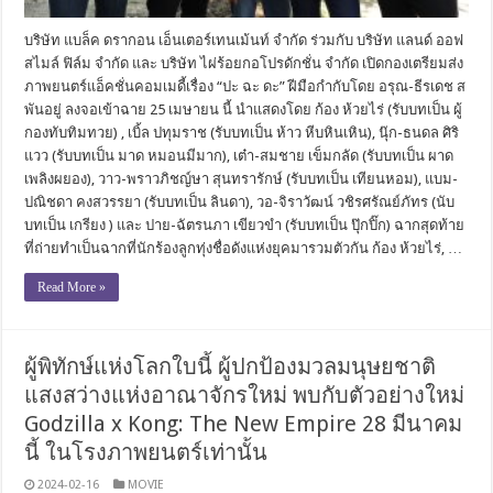
บริษัท แบล็ค ดรากอน เอ็นเตอร์เทนเม้นท์ จำกัด ร่วมกับ บริษัท แลนด์ ออฟ
สไมล์ ฟิล์ม จำกัด และ บริษัท ไผ่ร้อยกอโปรดักชั่น จำกัด เปิดกองเตรียมส่ง
ภาพยนตร์แอ็คชั่นคอมเมดี้เรื่อง “ปะ ฉะ ดะ” ฝีมือกำกับโดย อรุณ-ธีรเดช ส
พันอยู่ ลงจอเข้าฉาย 25 เมษายน นี้ นำแสดงโดย ก้อง ห้วยไร่ (รับบทเป็น ผู้
กองทับทิมทวย) , เบิ้ล ปทุมราช (รับบทเป็น ห้าว หีบหินเหิน), นุ๊ก-ธนดล ศิริ
แวว (รับบทเป็น มาด หมอนมีมาก), เต๋า-สมชาย เข็มกลัด (รับบทเป็น ผาด
เพลิงผยอง), วาว-พราวภิชญ์ษา สุนทรารักษ์ (รับบทเป็น เทียนหอม), แบม-
ปณิชดา คงสวรรยา (รับบทเป็น ลินดา), วอ-จิราวัฒน์ วชิรศรัณย์ภัทร (นับ
บทเป็น เกรียง ) และ ปาย-ฉัตรนภา เขียวขำ (รับบทเป็น ปุ๊กปิ๊ก) ฉากสุดท้าย
ที่ถ่ายทำเป็นฉากที่นักร้องลูกทุ่งชื่อดังแห่งยุคมารวมตัวกัน ก้อง ห้วยไร่, …
Read More »
ผู้พิทักษ์แห่งโลกใบนี้ ผู้ปกป้องมวลมนุษยชาติ
แสงสว่างแห่งอาณาจักรใหม่ พบกับตัวอย่างใหม่
Godzilla x Kong: The New Empire 28 มีนาคม
นี้ ในโรงภาพยนตร์เท่านั้น
2024-02-16
MOVIE