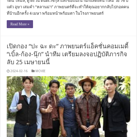
รัตน์ โทมัส, ตู ตะวัน ตันติเวชกุล และขอแนะนำนักแสดงหน้าใหม่ วัย 76 ปี
แต๋ว อุษา เสมคำ “หลานม่า” ภาพยนตร์ที่จะทำให้คุณอยากกลับไปกอดคน
ที่บ้านอีกครั้ง 4 เมษา พร้อมหน้าพร้อมตา ในโรงภาพยนตร์
Read More »
เปิดกอง “ปะ ฉะ ดะ” ภาพยนตร์แอ็คชั่นคอมเมดี้
“เบิ้ล-ก้อง-นุ๊ก” นำทีม เตรียมลงจอปฏิบัติภารกิจ
ลับ 25 เมษายนนี้
2024-02-16
MOVIE