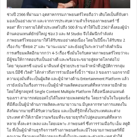
ช่วงปี 2566 ที่ผ่านมา อุตสาหกรรมภาพยนตร์ไทยถือว่า เติบโตเป็นที่จับตา
มองเป็นอย่างมาก และจากการประสบความสำเร็จของภาพยนตร์ “ธี่
หยด” ที่กวาดรายได้ทั่วประเทศไปถึง 500 ล้าน ทำให้ในปี 2567 ทั้งสองผู้นำ
ด้านคอนเทนต์ยักษ์ใหญ่ ช่อง 3 และ M Studio จึงได้ผนึกกำลังส่ง
ภาพยนตร์ไทยออกมาให้ได้รับชมอย่างต่อเนื่อง โดยในปีนี้จะได้รับชม 2
เรื่อง กับ “ธี่หยด 2” และ “มานะแมน” และยังอยู่ในระหว่างกำลังดำเนิน
การเตรียมผลิตอีกมากกว่า 4-5 เรื่อง ซึ่งมั่นใจกับตลาดภาพยนตร์ไทยว่าจะ
มีผู้ชมให้การตอบรับเป็นอย่างดี และพร้อมจะขยายสู่ตลาดโลกต่อไป
โดย “คุณเทรซี แอนน์ มาลีนนท์ ผู้ช่วยประธานเจ้าหน้าที่ปฏิบัติการกลุ่ม
บมจ.บีอีซี เวิลด์” ได้กล่าวถึงการร่วมมือครั้งนี้ว่า “ช่อง 3 ของเรา นอกจากมี
ความมุ่งมั่นที่จะเป็นผู้ผลิต และผู้นำทางด้าน Entertainment Platform แล้ว
เรายังเน้นในเรื่องการจะเป็นผู้นำด้านผลิตคอนเทนต์ที่หลากหลายอีกด้วย
โดยได้ชูกลยุทธ์ Single Content Multiple Platform ก็คือหนึ่งคอนเทนต์
ของเรา สามารถต่อยอดไปได้ในหลายแพลตฟอร์ม โดยเรามั่นใจในจุดแข็ง
ที่มีคือเป็นผู้นำด้านการผลิตละครมายาวนาน มีบุคลากรทางการแสดงใน
สังกัดมากมายที่ได้รับความนิยม และเป็นที่รู้จักทั้งในประเทศและต่าง
ประเทศ ทำให้เรามีความพร้อมที่จะขยายธุรกิจไปสู่คอนเทนต์ที่หลาก
หลาย ทั้งละคร เพลง และโดยเฉพาะ ภาพยนตร์ ซึ่งการร่วมมือกับ เอ็ม สตูดิ
โอ ที่เป็นผู้นำด้านธุรกิจการสร้างภาพยนตร์และมีโรงฉายภาพยนตร์ที่มี
คุณภาพ มีฐานคนดูให้การยอมรับทั้งในประเทศและต่างประเทศ ทำให้