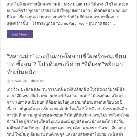
แน่นไปด้วยความเป็นมหากาพย์ | Movie Can Talk นี่คือหนังไซไฟแห่งยุค
อย่างแท้จริง ทุกอย่างสวยงาม ยิ่งใหญ่อลังการมาก | เด็กติดหนัง ผกก.เดอ
นีส์ เอาเรื่องอยู่นะ ภาพสวย สกอร์ปัง รักทิโมธีกับงานสายตาที่ค่อย ๆ
แข็งกร้าวขึ้น | ไร้สาระนุกรม “Dune: Part Two – ดูน ภาคสอง ” …
Read More »
“หลานม่า” แรงบันดาลใจจากชีวิตจริงคนเขียน
บท ซึ้งจน 2 โปรดิวเซอร์ค่าย “จีดีเอช”หยิบมา
ทำเป็นหนัง
2024-03-01
MOVIE
เก้ง จิระ มะลิกุล และ วัน วรรณฤดี พงษ์สิทธิศักดิ์ 2 โปรดิวเซอร์มากฝีมือ
ค่าย “จีดีเอช” เปิดใจบทภาพยนตร์เรื่อง “หลานม่า” ได้แรงบันดาลใจมา
จาก “เป็ด” คนเขียนบท ที่ต้องกลับไปดูแลอาม่าที่อายุต่างกันเกือบ 50 ปี
เรื่องราวที่ดูเหมือนจะเรียบง่ายแต่กลับโดนใจ 2 โปรดิวเซอร์ เพราะมันคือ
การบันทึกความผูกพันของครอบครัวใหญ่ที่นับวันจะหายไปจากสังคมไทย
กำกับโดย ผู้กำกับรุ่นใหม่ไฟแรง พัฒน์ บุญนิธิพัฒน์ นำแสดงโดย บิวกิ้น
พุฒิพงศ์ อัสสรัตนกุล, ดู๋ สัญญา คุณากร, เผือก พงศธร จงวิลาส, เจีย สฤญ
รัตน์ โทมัส, ตู ต้นตะวัน ตันติเวชกุล และนักแสดงหน้าใหม่วัย 76 ปี แต๋ว