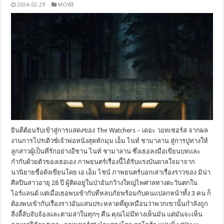
2024-02-29
MOVIE
ยินดีต้อนรับเข้าสู่การแสดงของ The Watchers – เดอะ วอทเชอร์ส จากผล
งานการโปรเดิวซ์เจ้าพ่อหนังสุดหักมุม เอ็ม ไนท์ ชามาลาน สู่การปูทางให้
ลูกสาวผู้เป็นที่รักอย่างอีชาน ไนท์ ชามาลาน ซึ่งเธอลงมือเขียนบทและ
กำกับด้วยตัวของเธอเอง ภาพยนตร์เรื่องนี้ได้รับแรงบันดาลใจมาจาก
นวนิยายชื่อดังเขียนโดย เอ เอ็ม ไชน์ ภาพยนตร์บอกเล่าเรื่องราวของ มิน่า
ศิลปินสาวอายุ 28 ปี ผู้ติดอยู่ในป่าอันกว้างใหญ่ไพศาลทางตะวันตกใน
ไอร์แลนด์ แต่เมื่อเธอพบเข้ากับที่หลบภัยพร้อมกับคนแปลกหน้าทั้ง 3 คน ก็
ต้องพบเข้ากับเรื่องราวอันแสนประหลาดที่ดูเหมือนว่าพวกเขานั้นกำลังถูก
สิ่งลี้ลับจับจ้องและตามล่าในทุกๆ คืน คุณไม่มีทางเห็นมัน แต่มันจะเห็น