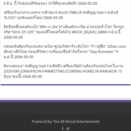
6 มิ.ย. นี้ กับคอนเสิร์ตฉลอง 10 ปีที่ทุกคนคิดถึง
2026-05-05
เตรียมรับแรงกระแทกจากตัวพ่อ K-Rock! CNBLUE ส่งสัญญาณความมันส์
‘3LOGY’ บุกธันเดอร์โดม!
2026-05-05
อิทธิฤทธิ์เพลงคัมแบ็ก ‘Who is she’ ท่าเต้นเด้งระเบิด-ม่วนจอยทั่วโลก ใครถูก
จริต “KISS OF LIFE” รอเจอที่ไทยครั้งถัดไป #KIOF_DEJAVU_inBKK 6 มิ.ย.นี้
2026-05-05
แฟนคลับต้อนรับแน่นสนามบิน! ซูเปอร์สตาร์ระดับโลก “จ้าวลู่ซือ” (Zhao Lusi)
เดินทางถึงไทย ก่อนเสิร์ฟความฟินเอเชียทัวร์ครั้งแรก “Stay Romantic” 9
พ.ค.นี้
2026-05-05
คิมจงฮยอน” ส่งสัญญาณความคิดถึง เตรียมเปิดบ้านต้อนรับแฟนไทยในงาน
2026 KIM JONGHYEON FANMEETING [COMING HOME] IN BANGKOK 13
มิถุนายนนี้!
2026-05-05
Powered by
The All About Entertainment