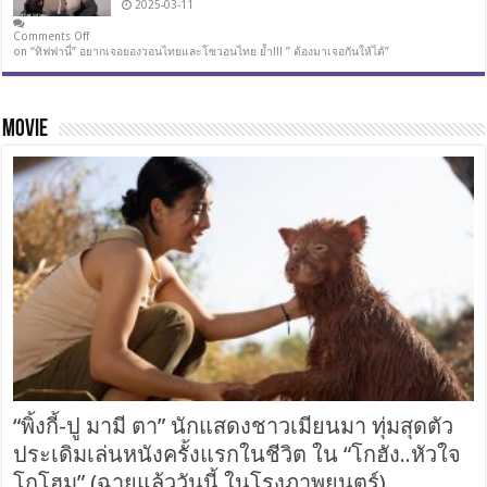
2025-03-11
Comments Off
on “ทิฟฟานี่” อยากเจอยองวอนไทยและโซวอนไทย ย้ำ!!! ” ต้องมาเจอกันให้ได้”
MOVIE
“พิ้งกี้-ปู มามี ตา” นักแสดงชาวเมียนมา ทุ่มสุดตัว
ประเดิมเล่นหนังครั้งแรกในชีวิต ใน “โกฮัง..หัวใจ
โกโฮม” (ฉายแล้ววันนี้ ในโรงภาพยนตร์)