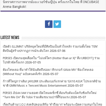
นิทรรศการภาพจากมังงะเวอร์ชันญี่ปุ่น ครั้งแรกในไทย ที่ INCUBASE
on “Billkin” และ “PP Krit” สองตัวแทนศิลปินไทยสร้างประวัติศาสตร์ร่วมโชว์บนเวทีระดับ
โลก คว้ารางวัลใหญ่ในงาน “TMElive International Music Awards 2025” ที่มาเก๊า
Arena Bangkok!
2025-08-01
Comments Off
on เตรียมพบกับ “Twittering Birds Never Fly” Popup Store และนิทรรศการภาพจากมัง
งะเวอร์ชันญี่ปุ่น ครั้งแรกในไทย ที่ INCUBASE Arena Bangkok!
Latest News
เปิดตัว ILLIMNT บริษัทยุคใหม่ที่มีศิลปินเป็นหัวใจหลัก ร่วมก่อตั้งโดย ‘TEN’
ศิลปินผู้สร้างปรากฏการณ์ระดับโลก
2026-07-06
PERSES เปิดเกมสุดเดือดใน “ไม่แพ้ใคร (Hotter than ur X)” ดึง URBOYTJ ร่วม
โปรดิวซ์ครั้งแรก
2026-07-05
ต้องโทษเธอ ที่มาทำให้ฉันคิดถึงบ่อย ! ทิกเกอร์ ปล่อย MV “ต้องโทษเธอ
(Without You)” ฉบับคนคลั่งรัก
2026-05-07
ก้าวที่ใหญ่กว่าเดิม! JAYLERR ประเดิมเบอร์แรกค่าย ‘GX10 ASIA’ โปรเจกต์ข้าม
ชาติ GMM Music x Tencent Music Entertainment
2026-05-07
PERSES อัปเลเวลความฮอต! เปิดโหมดเซ็กซี่ ต้อนรับคัมแบ็คกับซิงเกิลใหม่
“Turn Me On” ดึง Tobii ร่วมเติมชนวนปาร์ตี้ร้อนแรง
2026-05-07
เริ่ดเกินต้าน! I.O.I ส่งคลิปคอนเฟิร์ม ‘ทำถึงมาก’ พร้อมระเบิดความสนุกในไทย