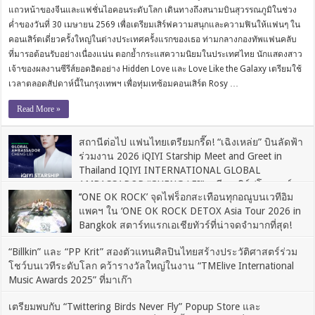
แถวหน้าของจีนและแฟชั่นไอคอนระดับโลก เดินทางถึงสนามบินสุวรรณภูมิในช่วง
ค่ำของวันที่ 30 เมษายน 2569 เพื่อเตรียมเสิร์ฟความสนุกและความฟินให้แฟนๆ ใน
คอนเสิร์ตเดี่ยวครั้งใหญ่ในต่างประเทศครั้งแรกของเธอ ท่ามกลางกองทัพแฟนคลับ
ที่มารอต้อนรับอย่างเนื่องแน่น ตอกย้ำกระแสความนิยมในประเทศไทย นักแสดงสาว
เจ้าของผลงานซีรีส์ยอดฮิตอย่าง Hidden Love และ Love Like the Galaxy เตรียมใช้
เวลาตลอดสัปดาห์นี้ในกรุงเทพฯ เพื่อทุ่มเทซ้อมคอนเสิร์ต Rosy …
Read More »
สถานีต่อไป แฟนไทยเตรียมกรี๊ด! “เฉิงเหล่ย” บินลัดฟ้า
ร่วมงาน 2026 iQIYI Starship Meet and Greet in
Thailand IQIYI INTERNATIONAL GLOBAL
AMBASSADOR “CHENG LEI” เตรียมเสิร์ฟโมเมนต์
‘‘ONE OK ROCK’ จุดไฟร็อกสะเทือนทุกอณูบนเวทีอิม
ใกล้ชิดแฟน 25 เม.ย.นี้
แพคฯ ใน ‘ONE OK ROCK DETOX Asia Tour 2026 in
2026-03-30
Bangkok สตาร์ทแรกเอเชียทัวร์ที่น่าจดจำมากที่สุด!
Comments Off
on สถานีต่อไป แฟนไทยเตรียมกรี๊ด! “เฉิงเหล่ย” บินลัดฟ้า ร่วมงาน 2026 iQIYI Starship
2026-03-02
Meet and Greet in Thailand IQIYI INTERNATIONAL GLOBAL AMBASSADOR “CHENG
“Billkin” และ “PP Krit” สองตัวแทนศิลปินไทยสร้างประวัติศาสตร์ร่วม
Comments Off
LEI” เตรียมเสิร์ฟโมเมนต์ใกล้ชิดแฟน 25 เม.ย.นี้
โชว์บนเวทีระดับโลก คว้ารางวัลใหญ่ในงาน “TMElive International
on ‘‘ONE OK ROCK’ จุดไฟร็อกสะเทือนทุกอณูบนเวทีอิมแพคฯ ใน ‘ONE OK ROCK DETOX
Asia Tour 2026 in Bangkok สตาร์ทแรกเอเชียทัวร์ที่น่าจดจำมากที่สุด!
Music Awards 2025” ที่มาเก๊า
2025-08-26
เตรียมพบกับ “Twittering Birds Never Fly” Popup Store และ
Comments Off