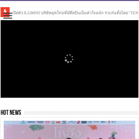
PERSES เปิดเกมสุดเดือดใน “ไม่แพ้ใคร (Hotter than ur X)” ดึง URBOYTJ ร่
HOT NEWS