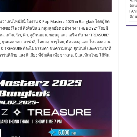
คิมจ
ต้อ
FAN
มิถุ
วาเลนไทน์ปีนี้ ในงาน K-Pop Masterz 2025 in Bangkok โดยผู้จัด
งเซอร์ไพรส์ ดึงศิลปิน 2 กลุ่มสุดฮ๊อต อย่าง วง “THE BOYZ“ โดยมี
 เควิน, นิว, คิว, จูฮักนยอน, ซอนอู และ เอริค กับ วง “TREASURE“
ู, ยุนแจฮยอก, อาซาฮี, โดยอง, ฮารุโตะ, พัคจองอู และ โซจองฮวาน
& TREASURE ต้องไม่ธรรมดา ขนความสนุก สุดมันส์ และความรักที่
นตีด้วย แสง สี เสียง ที่จัดเต็ม เพื่อชาวเดอะบีและทึเมไทย ได้ฟิน