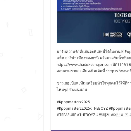
มารับความรักที่แสนจะพิเศษนี้ได้ในงาน K-Pop 
แพ็ค อารีน่า เมืองทองธานี พร้อมวอร์มนิ้วจับ
https://www.thaiticketmajor.com
บัตรราคา 65
สอบถามรายละเอียดเพิ่มเติมที่ :
https://www.
ชาวเดอะบีและทึเมเตรียมหัวใจทุกคนไว้ให้ดีๆ 
ไหนๆอย่างแน่นอน
#Kpopmasterz2025
#Kpopmasterz2025xTHEBOYZ #Kpopmaste
#TREASURE #THEBOYZ #트레저 #더보이즈 #Sim