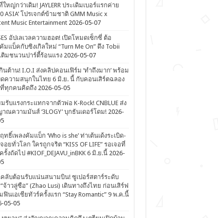
ที่ใหญ่กว่าเดิม! JAYLERR ประเดิมเบอร์แรกค่าย
0 ASIA’ โปรเจกต์ข้ามชาติ GMM Music x
ent Music Entertainment
2026-05-07
ES อัปเลเวลความฮอต! เปิดโหมดเซ็กซี่ ต้อ
คัมแบ็คกับซิงเกิลใหม่ “Turn Me On” ดึง Tobii
เติมชนวนปาร์ตี้ร้อนแรง
2026-05-07
ดเกินต้าน! I.O.I ส่งคลิปคอนเฟิร์ม ‘ทำถึงมาก’ พร้อม
ิดความสนุกในไทย 6 มิ.ย. นี้ กับคอนเสิร์ตฉลอง
ีที่ทุกคนคิดถึง
2026-05-05
ยมรับแรงกระแทกจากตัวพ่อ K-Rock! CNBLUE ส่ง
าณความมันส์ ‘3LOGY’ บุกธันเดอร์โดม!
2026-
05
ิฤทธิ์เพลงคัมแบ็ก ‘Who is she’ ท่าเต้นเด้งระเบิด-
จอยทั่วโลก ใครถูกจริต “KISS OF LIFE” รอเจอที่
รั้งถัดไป #KIOF_DEJAVU_inBKK 6 มิ.ย.นี้
2026-
05
ลับต้อนรับแน่นสนามบิน! ซูเปอร์สตาร์ระดับ
“จ้าวลู่ซือ” (Zhao Lusi) เดินทางถึงไทย ก่อนเสิร์ฟ
ฟินเอเชียทัวร์ครั้งแรก “Stay Romantic” 9 พ.ค.นี้
6-05-05