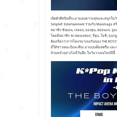
เปิดตัวศิลปินที่จะมามอบความสุขและสนุกในวัน
SimpleP. Entertainment ร่วมกับ Maximage สร้า
สมาชิก ซังยอน, เจคอบ, ยองฮุน, ฮยอนแจ, จูยอน,
โดยมีสมาชิก ชเวฮยอนซอก, จีฮุน, โยชิ, จุนกย
ต้องเรียกว่าการโคจรมาเจอกันของ THE BOYZ 
มีให้ชาวเดอะบีและทึเม มาแบบเต็มสตรีม และการั
ถ้วนหน้าอย่างไม่มีวันลืม ในวันวาเลนไทน์ปีนี้