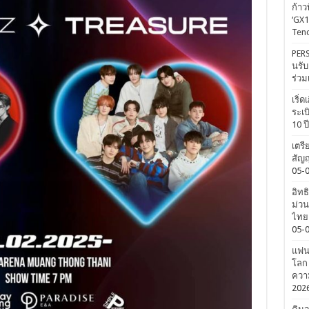
ก้าว
‘GX1
Tenc
PERS
นรับ
ร่วม
เริ่
ระเบ
10 ป
เตรี
สัญญ
05-
อิทธ
ม่วน
ไทยค
05-
แฟนค
โลก 
ความ
202