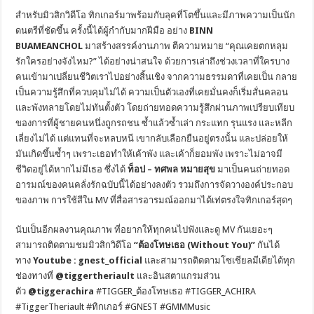
สำหรับมิวสิกวิดีโอ ทิกเกอร์มาพร้อมกับลุคที่โตขึ้นและมีภาพความเป็นนัก
ดนตรีที่ชัดขึ้น ครั้งนี้ได้ผู้กำกับมากฝีมือ อย่าง
BINN
BUAMEANCHOL
มาสร้างสรรค์งานภาพ ตีความหมาย “คุณเคยตกหลุม
รักใครอย่างจังไหม?” ได้อย่างน่าสนใจ ด้วยการเล่าถึงช่วงเวลาที่ใครบาง
คนเข้ามาเปลี่ยนชีวิตเราไปอย่างสิ้นเชิง จากความธรรมดาที่เคยเป็น กลาย
เป็นความรู้สึกที่ควบคุมไม่ได้ ความเป็นตัวเองที่เคยมั่นคงก็เริ่มสั่นคลอน
และพังทลายโดยไม่ทันตั้งตัว โดยถ่ายทอดความรู้สึกผ่านภาพเปรียบเทียบ
ของการที่ผู้ชายคนหนึ่งถูกรถชน ซ้ำแล้วซ้ำเล่า กระแทก รุนแรง และหลีก
เลี่ยงไม่ได้ แต่แทนที่จะหลบหนี เขากลับเลือกยืนอยู่ตรงนั้น และปล่อยให้
มันเกิดขึ้นซ้ำๆ เพราะเธอทำให้เค้าพัง และเค้าก็ยอมพัง เพราะไม่อาจมี
ชีวิตอยู่ได้หากไม่มีเธอ ซึ่งได้
ท็อป
–
ทศพล หมายสุข
มาเป็นคนถ่ายทอด
อารมณ์ของคนคลั่งรักฉบับนี้ได้อย่างลงตัว รวมถึงการจัดวางองค์ประกอบ
ของภาพ การใช้สีใน MV ที่สื่อสารอารมณ์ออกมาได้เท่ตรงใจทิกเกอร์สุดๆ
นับเป็นอีกผลงานคุณภาพ ที่อยากให้ทุกคนไปฟังและดู MV กันเยอะๆ
สามารถติดตามชมมิวสิกวิดีโอ
“ต้องโทษเธอ (
Without You
)”
กันได้
ทาง
Youtube : gnest_official
และสามารถติดตามโซเชียลมีเดียได้ทุก
ช่องทางที่
@tiggertheriault
และอินสตาแกรมส่วน
ตัว
@tiggerachira
#TIGGER_ต้องโทษเธอ #TIGGER_ACHIRA
#TiggerTheriault #ทิกเกอร์ #GNEST #GMMMusic