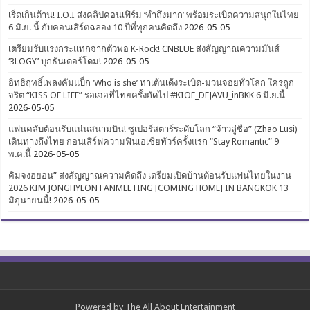
เริ่ดเกินต้าน! I.O.I ส่งคลิปคอนเฟิร์ม ‘ทำถึงมาก’ พร้อมระเบิดความสนุกในไทย
6 มิ.ย. นี้ กับคอนเสิร์ตฉลอง 10 ปีที่ทุกคนคิดถึง
2026-05-05
เตรียมรับแรงกระแทกจากตัวพ่อ K-Rock! CNBLUE ส่งสัญญาณความมันส์
‘3LOGY’ บุกธันเดอร์โดม!
2026-05-05
อิทธิฤทธิ์เพลงคัมแบ็ก ‘Who is she’ ท่าเต้นเด้งระเบิด-ม่วนจอยทั่วโลก ใครถูก
จริต “KISS OF LIFE” รอเจอที่ไทยครั้งถัดไป #KIOF_DEJAVU_inBKK 6 มิ.ย.นี้
2026-05-05
แฟนคลับต้อนรับแน่นสนามบิน! ซูเปอร์สตาร์ระดับโลก “จ้าวลู่ซือ” (Zhao Lusi)
เดินทางถึงไทย ก่อนเสิร์ฟความฟินเอเชียทัวร์ครั้งแรก “Stay Romantic” 9
พ.ค.นี้
2026-05-05
คิมจงฮยอน” ส่งสัญญาณความคิดถึง เตรียมเปิดบ้านต้อนรับแฟนไทยในงาน
2026 KIM JONGHYEON FANMEETING [COMING HOME] IN BANGKOK 13
มิถุนายนนี้!
2026-05-05
Powered by
The All About Entertainment