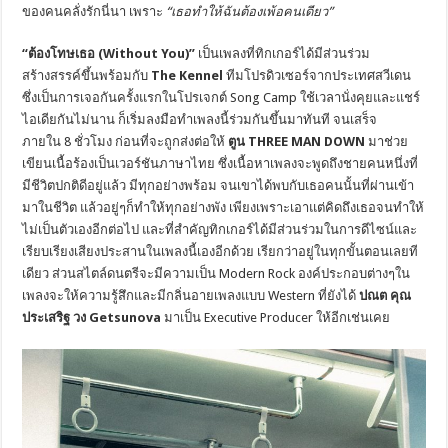
ของคนคลั่งรักนี่นา เพราะ
“เธอทำให้ฉันต้องเพ้อคนเดียว”
“ต้องโทษเธอ (
Without You
)”
เป็นเพลงที่ทิกเกอร์ได้มีส่วนร่วม
สร้างสรรค์ขึ้นพร้อมกับ
The Kennel
ทีมโปรดิวเซอร์จากประเทศสวีเดน
ซึ่งเป็นการเจอกันครั้งแรกในโปรเจกต์ Song Camp ใช้เวลานั่งคุยและแชร์
ไอเดียกันไม่นาน ก็เริ่มลงมือทำเพลงนี้ร่วมกันขึ้นมาทันที จนเสร็จ
ภายใน 8 ชั่วโมง ก่อนที่จะถูกส่งต่อให้
ตูน
THREE MAN DOWN
มาช่วย
เขียนเนื้อร้องเป็นเวอร์ชันภาษาไทย ซึ่งเนื้อหาเพลงจะพูดถึงชายคนหนึ่งที่
มีชีวิตปกติดีอยู่แล้ว มีทุกอย่างพร้อม จนเขาได้พบกับเธอคนนั้นที่ผ่านเข้า
มาในชีวิต แล้วอยู่ๆก็ทำให้ทุกอย่างพัง เพียงเพราะเอาแต่คิดถึงเธอจนทำให้
ไม่เป็นตัวเองอีกต่อไป และที่สำคัญทิกเกอร์ได้มีส่วนร่วมในการดีไซน์และ
เรียบเรียงเสียงประสานในเพลงนี้เองอีกด้วย เรียกว่าอยู่ในทุกขั้นตอนเลยที
เดียว ส่วนสไตล์ดนตรีจะมีความเป็น Modern Rock องค์ประกอบต่างๆใน
เพลงจะให้ความรู้สึกและมีกลิ่นอายเพลงแบบ Western ที่ยังได้
ปณต คุณ
ประเสริฐ วง
Getsunova
มาเป็น Executive Producer ให้อีกเช่นเคย