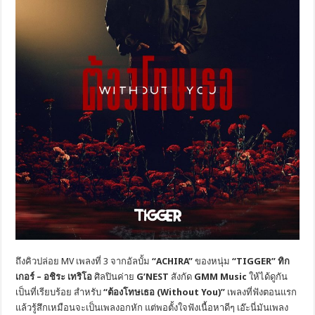
ถึงคิวปล่อย MV เพลงที่ 3 จากอัลบั้ม
“
ACHIRA
”
ของหนุ่ม
“
TIGGER
” ทิก
เกอร์
–
อชิระ เทริโอ
ศิลปินค่าย
G’NEST
สังกัด
GMM Music
ให้ได้ดูกัน
เป็นที่เรียบร้อย สำหรับ
“ต้องโทษเธอ (
Without You
)”
เพลงที่ฟังตอนแรก
แล้วรู้สึกเหมือนจะเป็นเพลงอกหัก แต่พอตั้งใจฟังเนื้อหาดีๆ เอ๊ะนี่มันเพลง