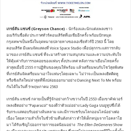
เกรย์สัน แชนซ์
(Greyson Chance)
– นักร้องและนักแต่งเพลงชาว
อเมริกันชื่อดัง ประกาศทัวร์คอนเสิร์ตที่เอเชียอีกครั้ง พร้อมปักหมุด
กรุงเทพฯเป็นหนึ่งในจุดหมายปลายทางของเอเชียทัวร์ปี 2563 นี้ โดย
คอนเสิร์ต มีแผนจัดแสดงที่ Voice Space Studio เพื่อปลุกกระแสการกลับ
มาของ เกรย์สัน แชนซ์ ที่จะมาสร้างความสนุกสนานและความประทับใจ
ให้คุ้มค่ากับการรอคอยของแฟนๆ ทั้งประเทศ หลังการมาเยือนไทยครั้ง
ล่าสุดเมื่อปี 2555 กาปฏิทินของคุณให้พร้อม แล้วเตรียมพบกับโชว์สุดพิเศษ
ที่เกรย์สันจัดเตรียมมาเอาใจแฟนๆโดยเฉพาะ ไม่ว่าจะเป็นเพลงฮิตติดหู
หรือซิงเกิลใหม่ล่าสุดที่พึ่งปล่อยออกมาอย่าง Dancing Next To Me พร้อม
กันได้ในวันที่ 9 พฤษภาคม 2563
เกรย์สัน แชนซ์ กลายเป็นที่รู้จักอย่างกว้างขวางในปี 2553 เมื่อเขาคัฟเวอร์
เพลงฮิตอย่าง “Paparazzi” ของดีว่าตัวแม่อย่าง Lady Gaga บนยูทูปซึ่งได้
รับกระแสตอบรับอย่างล้นหลาม และมีการแชร์บนโลกออนไลน์อย่างต่อ
เนื่อง โดยความสำเร็จในชั่วข้ามคืนดังกล่าว ทำให้เด็กหนุ่มจากโอคลาโฮ
มา ได้รับเชิญไปออกรายการยอดนิยมอย่าง
The Ellen DeGeneres
Show