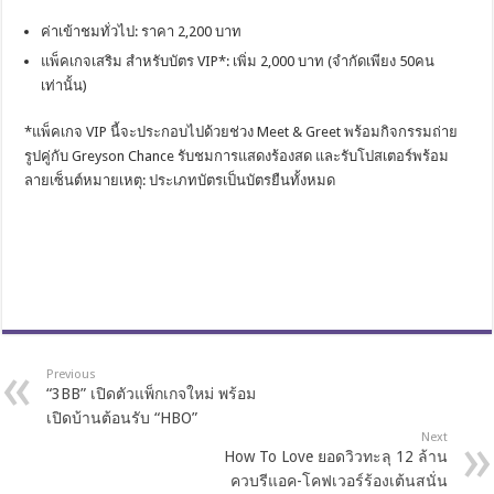
ค่าเข้าชมทั่วไป: ราคา 2,200 บาท
แพ็คเกจเสริม สำหรับบัตร VIP*: เพิ่ม 2,000 บาท (จำกัดเพียง 50คน
เท่านั้น)
*แพ็คเกจ VIP นี้จะประกอบไปด้วยช่วง Meet & Greet พร้อมกิจกรรมถ่าย
รูปคู่กับ Greyson Chance รับชมการแสดงร้องสด และรับโปสเตอร์พร้อม
ลายเซ็นต์หมายเหตุ: ประเภทบัตรเป็นบัตรยืนทั้งหมด
Previous
“3BB” เปิดตัวแพ็กเกจใหม่ พร้อม
เปิดบ้านต้อนรับ “HBO”
Next
How To Love ยอดวิวทะลุ 12 ล้าน
ควบรีแอค-โคฟเวอร์ร้องเต้นสนั่น