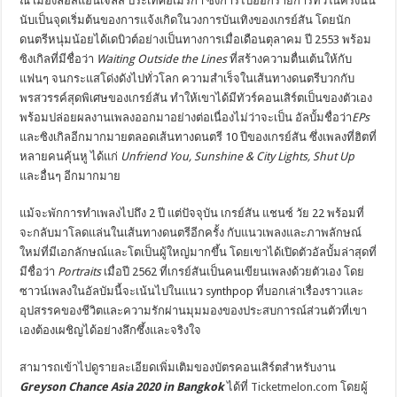
ณ เมืองลอสแอนเจลิส ประเทศอเมริกา ซึ่งการไปออกรายการทีวีในครั้งนั้น
นับเป็นจุดเริ่มต้นของการแจ้งเกิดในวงการบันเทิงของเกรย์สัน โดยนัก
ดนตรีหนุ่มน้อยได้เดบิวต์อย่างเป็นทางการเมื่อเดือนตุลาคม ปี 2553 พร้อม
ซิงเกิลที่มีชื่อว่า
Waiting Outside the Lines
ที่สร้างความตื่นเต้นให้กับ
แฟนๆ จนกระแสโด่งดังไปทั่วโลก ความสำเร็จในเส้นทางดนตรีบวกกับ
พรสวรรค์สุดพิเศษของเกรย์สัน ทำให้เขาได้มีทัวร์คอนเสิร์ตเป็นของตัวเอง
พร้อมปล่อยผลงานเพลงออกมาอย่างต่อเนื่องไม่ว่าจะเป็น อัลบั้มชื่อว่า
EPs
และซิงเกิลอีกมากมายตลอดเส้นทางดนตรี 10 ปีของเกรย์สัน ซึ่งเพลงที่ฮิตที่
หลายคนคุ้นหู ได้แก่
Unfriend You
,
Sunshine & City Lights,
S
hut Up
และอื่นๆ อีกมากมาย
แม้จะพักการทำเพลงไปถึง 2 ปี แต่ปัจจุบัน เกรย์สัน แชนซ์ วัย 22 พร้อมที่
จะกลับมาโลดแล่นในเส้นทางดนตรีอีกครั้ง กับแนวเพลงและภาพลักษณ์
ใหม่ที่มีเอกลักษณ์และโตเป็นผู้ใหญ่มากขึ้น โดยเขาได้เปิดตัวอัลบั้มล่าสุดที่
มีชื่อว่า
Portraits
เมื่อปี 2562 ที่เกรย์สันเป็นคนเขียนเพลงด้วยตัวเอง โดย
ซาวน์เพลงในอัลบัมนี้จะเน้นไปในแนว synthpop ที่บอกเล่าเรื่องราวและ
อุปสรรคของชีวิตและความรักผ่านมุมมองของประสบการณ์ส่วนตัวที่เขา
เองต้องเผชิญได้อย่างลึกซึ้งและจริงใจ
สามารถเข้าไปดูรายละเอียดเพิ่มเติมของบัตรคอนเสิร์ตสำหรับงาน
Greyson Chance Asia 2020 in Bangkok
ได้ที่
Ticketmelon.com
โดยผู้