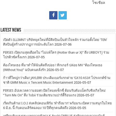
โซเชียล
Latest News
เปิดตัว ILLIMNT บริษัทยุคใหม่ที่มีศิลปินเป็นหัวใจหลัก ร่วมก่อตั้งโดย ‘TEN’
ศิลปินผู้สร้างปรากฏการณ์ระดับโลก
2026-07-06
PERSES เปิดเกมสุดเดือดใน “ไม่แพ้ใคร (Hotter than ur X)” ดึง URBOYTJ ร่วม
โปรดิวซ์ครั้งแรก
2026-07-05
ต้องโทษเธอ ที่มาทำให้ฉันคิดถึงบ่อย ! ทิกเกอร์ ปล่อย MV “ต้องโทษเธอ
(Without You)” ฉบับคนคลั่งรัก
2026-05-07
ก้าวที่ใหญ่กว่าเดิม! JAYLERR ประเดิมเบอร์แรกค่าย ‘GX10 ASIA’ โปรเจกต์ข้าม
ชาติ GMM Music x Tencent Music Entertainment
2026-05-07
PERSES อัปเลเวลความฮอต! เปิดโหมดเซ็กซี่ ต้อนรับคัมแบ็คกับซิงเกิลใหม่
“Turn Me On” ดึง Tobii ร่วมเติมชนวนปาร์ตี้ร้อนแรง
2026-05-07
เริ่ดเกินต้าน! I.O.I ส่งคลิปคอนเฟิร์ม ‘ทำถึงมาก’ พร้อมระเบิดความสนุกในไทย
6 มิ.ย. นี้ กับคอนเสิร์ตฉลอง 10 ปีที่ทุกคนคิดถึง
2026-05-05
เตรียมรับแรงกระแทกจากตัวพ่อ K-Rock! CNBLUE ส่งสัญญาณความมันส์