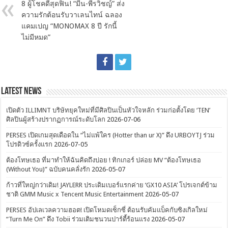
8 ผู้โชคดีสุดฟิน! “มีน-พีรวิชญ์” ส่ง
ความรักต้อนรับวาเลนไทน์ ฉลอง
แคมเปญ “MONOMAX 8 ปี รักนี้
ไม่มีหมด”
Latest News
เปิดตัว ILLIMNT บริษัทยุคใหม่ที่มีศิลปินเป็นหัวใจหลัก ร่วมก่อตั้งโดย ‘TEN’
ศิลปินผู้สร้างปรากฏการณ์ระดับโลก
2026-07-06
PERSES เปิดเกมสุดเดือดใน “ไม่แพ้ใคร (Hotter than ur X)” ดึง URBOYTJ ร่วม
โปรดิวซ์ครั้งแรก
2026-07-05
ต้องโทษเธอ ที่มาทำให้ฉันคิดถึงบ่อย ! ทิกเกอร์ ปล่อย MV “ต้องโทษเธอ
(Without You)” ฉบับคนคลั่งรัก
2026-05-07
ก้าวที่ใหญ่กว่าเดิม! JAYLERR ประเดิมเบอร์แรกค่าย ‘GX10 ASIA’ โปรเจกต์ข้าม
ชาติ GMM Music x Tencent Music Entertainment
2026-05-07
PERSES อัปเลเวลความฮอต! เปิดโหมดเซ็กซี่ ต้อนรับคัมแบ็คกับซิงเกิลใหม่
“Turn Me On” ดึง Tobii ร่วมเติมชนวนปาร์ตี้ร้อนแรง
2026-05-07