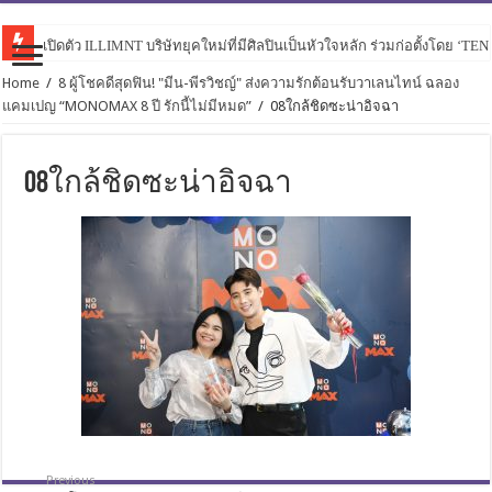
เปิดตัว ILLIMNT บริษัทยุคใหม่ที่มีศิลปินเป็นหัวใจหลัก ร่วมก่อตั้งโดย ‘TE
Home
/
8 ผู้โชคดีสุดฟิน! "มีน-พีรวิชญ์" ส่งความรักต้อนรับวาเลนไทน์ ฉลอง
แคมเปญ “MONOMAX 8 ปี รักนี้ไม่มีหมด”
/
08ใกล้ชิดซะน่าอิจฉา
08ใกล้ชิดซะน่าอิจฉา
Previous