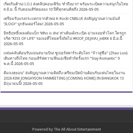
เริ่ดเกินต้าน! I.O.I ส่งคลิปคอนเฟิร์ม ‘ทำถึงมาก’ พร้อมระเบิดความสนุกในไทย
6 มิ.ย. นี้ กับคอนเสิร์ตฉลอง 10 ปีที่ทุกคนคิดถึง
2026-05-05
เตรียมรับแรงกระแทกจากตัวพ่อ K-Rock! CNBLUE ส่งสัญญาณความมันส์
‘3LOGY’ บุกธันเดอร์โดม!
2026-05-05
อิทธิฤทธิ์เพลงคัมแบ็ก ‘Who is she’ ท่าเต้นเด้งระเบิด-ม่วนจอยทั่วโลก ใครถูก
จริต “KISS OF LIFE” รอเจอที่ไทยครั้งถัดไป #KIOF_DEJAVU_inBKK 6 มิ.ย.นี้
2026-05-05
แฟนคลับต้อนรับแน่นสนามบิน! ซูเปอร์สตาร์ระดับโลก “จ้าวลู่ซือ” (Zhao Lusi)
เดินทางถึงไทย ก่อนเสิร์ฟความฟินเอเชียทัวร์ครั้งแรก “Stay Romantic” 9
พ.ค.นี้
2026-05-05
คิมจงฮยอน” ส่งสัญญาณความคิดถึง เตรียมเปิดบ้านต้อนรับแฟนไทยในงาน
2026 KIM JONGHYEON FANMEETING [COMING HOME] IN BANGKOK 13
มิถุนายนนี้!
2026-05-05
Powered by
The All About Entertainment