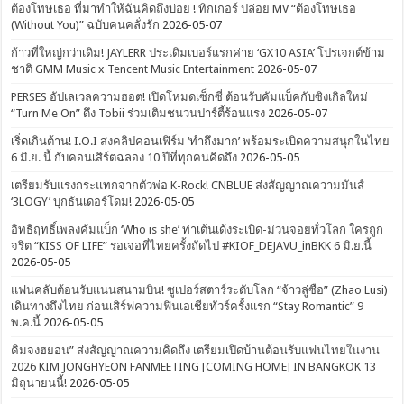
ต้องโทษเธอ ที่มาทำให้ฉันคิดถึงบ่อย ! ทิกเกอร์ ปล่อย MV “ต้องโทษเธอ
(Without You)” ฉบับคนคลั่งรัก
2026-05-07
ก้าวที่ใหญ่กว่าเดิม! JAYLERR ประเดิมเบอร์แรกค่าย ‘GX10 ASIA’ โปรเจกต์ข้าม
ชาติ GMM Music x Tencent Music Entertainment
2026-05-07
PERSES อัปเลเวลความฮอต! เปิดโหมดเซ็กซี่ ต้อนรับคัมแบ็คกับซิงเกิลใหม่
“Turn Me On” ดึง Tobii ร่วมเติมชนวนปาร์ตี้ร้อนแรง
2026-05-07
เริ่ดเกินต้าน! I.O.I ส่งคลิปคอนเฟิร์ม ‘ทำถึงมาก’ พร้อมระเบิดความสนุกในไทย
6 มิ.ย. นี้ กับคอนเสิร์ตฉลอง 10 ปีที่ทุกคนคิดถึง
2026-05-05
เตรียมรับแรงกระแทกจากตัวพ่อ K-Rock! CNBLUE ส่งสัญญาณความมันส์
‘3LOGY’ บุกธันเดอร์โดม!
2026-05-05
อิทธิฤทธิ์เพลงคัมแบ็ก ‘Who is she’ ท่าเต้นเด้งระเบิด-ม่วนจอยทั่วโลก ใครถูก
จริต “KISS OF LIFE” รอเจอที่ไทยครั้งถัดไป #KIOF_DEJAVU_inBKK 6 มิ.ย.นี้
2026-05-05
แฟนคลับต้อนรับแน่นสนามบิน! ซูเปอร์สตาร์ระดับโลก “จ้าวลู่ซือ” (Zhao Lusi)
เดินทางถึงไทย ก่อนเสิร์ฟความฟินเอเชียทัวร์ครั้งแรก “Stay Romantic” 9
พ.ค.นี้
2026-05-05
คิมจงฮยอน” ส่งสัญญาณความคิดถึง เตรียมเปิดบ้านต้อนรับแฟนไทยในงาน
2026 KIM JONGHYEON FANMEETING [COMING HOME] IN BANGKOK 13
มิถุนายนนี้!
2026-05-05