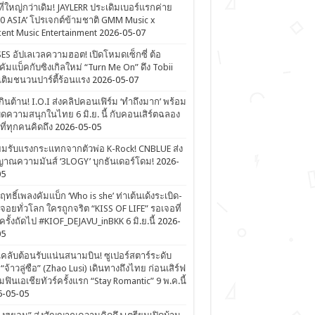
ที่ใหญ่กว่าเดิม! JAYLERR ประเดิมเบอร์แรกค่าย
0 ASIA’ โปรเจกต์ข้ามชาติ GMM Music x
ent Music Entertainment
2026-05-07
ES อัปเลเวลความฮอต! เปิดโหมดเซ็กซี่ ต้อ
คัมแบ็คกับซิงเกิลใหม่ “Turn Me On” ดึง Tobii
เติมชนวนปาร์ตี้ร้อนแรง
2026-05-07
ดเกินต้าน! I.O.I ส่งคลิปคอนเฟิร์ม ‘ทำถึงมาก’ พร้อม
ิดความสนุกในไทย 6 มิ.ย. นี้ กับคอนเสิร์ตฉลอง
ีที่ทุกคนคิดถึง
2026-05-05
ยมรับแรงกระแทกจากตัวพ่อ K-Rock! CNBLUE ส่ง
าณความมันส์ ‘3LOGY’ บุกธันเดอร์โดม!
2026-
05
ิฤทธิ์เพลงคัมแบ็ก ‘Who is she’ ท่าเต้นเด้งระเบิด-
จอยทั่วโลก ใครถูกจริต “KISS OF LIFE” รอเจอที่
รั้งถัดไป #KIOF_DEJAVU_inBKK 6 มิ.ย.นี้
2026-
05
ลับต้อนรับแน่นสนามบิน! ซูเปอร์สตาร์ระดับ
“จ้าวลู่ซือ” (Zhao Lusi) เดินทางถึงไทย ก่อนเสิร์ฟ
ฟินเอเชียทัวร์ครั้งแรก “Stay Romantic” 9 พ.ค.นี้
6-05-05