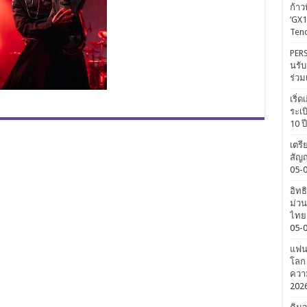
ก้าว
‘GX1
Tenc
PERS
นรับ
ร่วม
เริ่
ระเบ
10 ป
เตรี
สัญญ
05-
อิทธ
ม่วน
ไทยค
05-
แฟนค
โลก 
ความ
202