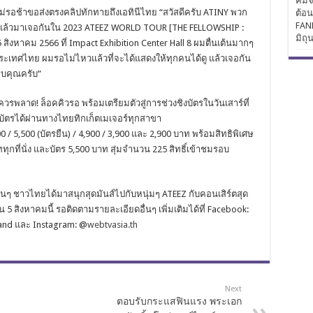
คิมจ
ไม่รอช้าขอส่งตรงคลิปทักทายถึ
งเอทินีไทย “สวัสดีครับ ATINY พวก
ต้อ
FAN
รับ แล้วมาเจอกันใน 2023 ATEEZ WORLD TOUR [THE FELLOWSHIP :
มิถุ
สิงหาคม 2566 ที่ Impact Exhibition Center Hall 8 ผมตื่นเต้นมากๆ
เทศไทย ผมรอไม่ไหวแล้วที่จะได้แสดงให้
ทุกคนได้ดู แล้วเจอกัน
อบคุณครับ”
วรพลาด! ล็อคคิวรอ พร้อมเตรียมตัวสู่การช่วงชิงบั
ตรในวันเสาร์ที่
บัตรได้ผ่านทางไทยทิกเก็
ตเมเจอร์ทุกสาขา
 / 5,500 (บัตรยืน) / 4,900 / 3,900 และ 2,900 บาท พร้อมสิทธิพิเศษ
ททุกที่นั่ง และบัตร 5,500 บาท สุ่มจำนวน 225 สิทธิ์เข้าชมรอบ
ฟนๆ ชาวไทยได้มาสนุกสุดมันส์ไปกั
บหนุ่มๆ ATEEZ กับคอนเสิร์ตสุด
 สิงหาคมนี้ รอติดตามรายละเอียดอื่นๆ เพิ่มเติมได้ที่ Facebook:
land และ Instagram: @
webtvasia.th
Next
ตอบรับกระแสฟินแรง พระเอก