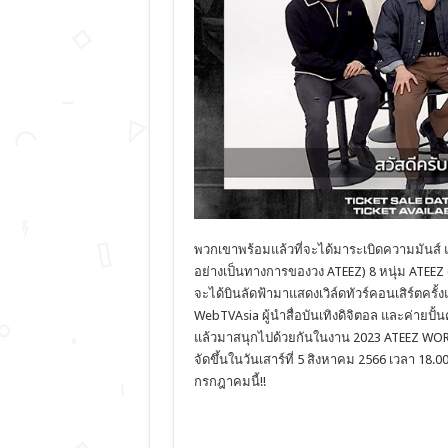
พวกเขาพร้อมแล้วที่จะได้มาระเบิ
ดความมันส์ แ
อย่างเป็
นทางการของวง ATEEZ) 8 หนุ่ม ATEEZ (เ
จะได้บินลัดฟ้ามาแสดงเวิล์
ดทัวร์คอนเสิร์ตครั้
WebTVAsia ผู้นำสื่อบันเทิงดิจิตอล และค่ายปั
แล้
วมาสนุกไปด้วยกันในงาน 2023 ATEEZ WOR
จัดขึ้นในวันเสาร์ที่ 5 สิงหาคม 2566 เวลา 18.00 
กรกฎาคมนี้!!