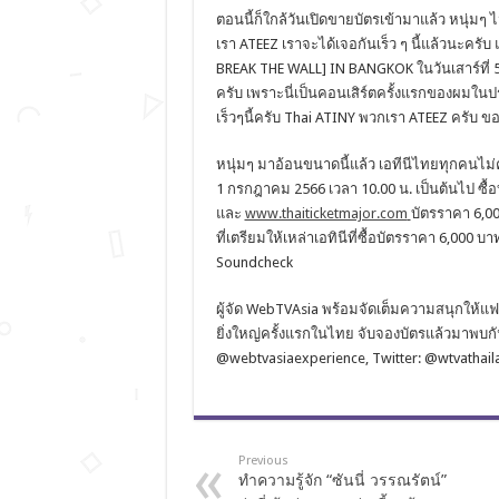
ตอนนี้ก็ใกล้วันเปิดขายบัตรเข้
ามาแล้ว หนุ่มๆ 
เรา ATEEZ เราจะได้เจอกันเร็ว ๆ นี้แล้วนะค
BREAK THE WALL] IN BANGKOK ในวันเสาร์ที่ 5 
ครับ เพราะนี่เป็นคอนเสิร์ตครั้
งแรกของผมในประ
เร็วๆนี้ครับ Thai ATINY พวกเรา ATEEZ ครับ ข
หนุ่มๆ มาอ้อนขนาดนี้แล้ว เอทีนีไทยทุกคนไม่ค
1 กรกฎาคม 2566 เวลา 10.00 น. เป็นต้นไป ซื้อ
และ
www.thaiticketmajor.com
บัตรราคา 6,000
ที่เตรียมให้
เหล่าเอทินีที่ซื้อบัตรราคา 6,000 บา
Soundcheck
ผู้จัด WebTVAsia พร้อมจัดเต็มความสนุกให้แ
ยิ่งใหญ่ครั้
งแรกในไทย จับจองบัตรแล้วมาพบกัน 5
@webtvasiaexperience, Twitter: @wtvathai
Previous
ทำความรู้จัก “ซันนี่ วรรณรัตน์”