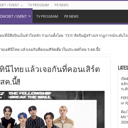
ERT / EVENT
TV PROGRAM
PR NEWS
ONCERT / EVENT
TV PROGRAM
PR NEWS
หม่ที่มีศิลปินเป็นหัวใจหลัก ร่วมก่อตั้งโดย ‘TEN’ ศิลปินผู้สร้างปรากฏการณ์ระดับโ
ยเอทินีไทย แล้วเจอกันที่คอนเสิร์ตเดี่ยวในประเทศไทย 5 สค.นี้!!
Late
ทินีไทย แล้วเจอกันที่คอนเสิร์ต
เปิด
ค.นี้!!
หลัก
ระด
PERS
ur X
ต้อง
MV “
202