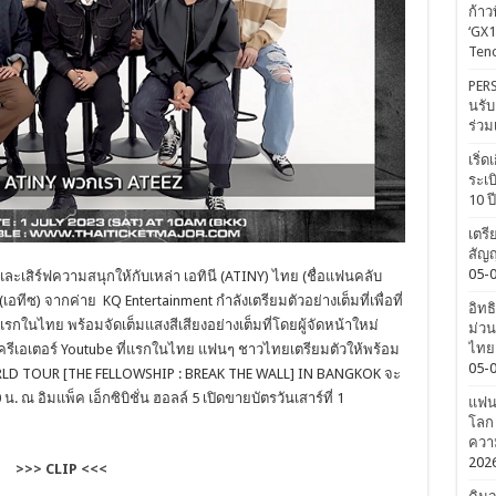
ก้าว
‘GX1
Tenc
PERS
นรับ
ร่วม
เริ่
ระเบ
10 ป
เตรี
สัญญ
05-
ละเสิร์ฟความสนุกให้กับเหล่า เอทินี (ATINY) ไทย (ชื่อแฟนคลับ
อทีซ) จากค่าย KQ Entertainment กำลังเตรียมตัวอย่างเต็มที่เพื่
อที่
อิทธ
งแรกในไทย พร้อมจัดเต็มแสงสีเสียงอย่างเต็
มที่โดยผู้จัดหน้าใหม่
ม่วน
ไทยค
้นครีเอเตอร์ Youtube ที่แรกในไทย แฟนๆ ชาวไทยเตรียมตัวให้พร้อม
05-
LD TOUR [THE FELLOWSHIP : BREAK THE WALL] IN BANGKOK จะ
น. ณ อิมแพ็ค เอ็กซิบิชั่น ฮอลล์ 5 เปิดขายบัตรวันเสาร์ที่ 1
แฟนค
โลก 
ความ
202
>>> CLIP <<<