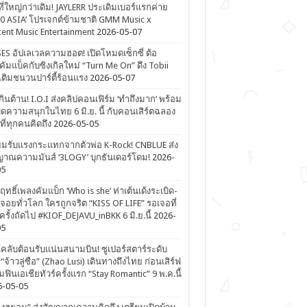
ที่ใหญ่กว่าเดิม! JAYLERR ประเดิมเบอร์แรกค่าย
0 ASIA’ โปรเจกต์ข้ามชาติ GMM Music x
ent Music Entertainment
2026-05-07
ES อัปเลเวลความฮอต! เปิดโหมดเซ็กซี่ ต้อ
คัมแบ็คกับซิงเกิลใหม่ “Turn Me On” ดึง Tobii
เติมชนวนปาร์ตี้ร้อนแรง
2026-05-07
ดเกินต้าน! I.O.I ส่งคลิปคอนเฟิร์ม ‘ทำถึงมาก’ พร้อม
ิดความสนุกในไทย 6 มิ.ย. นี้ กับคอนเสิร์ตฉลอง
ีที่ทุกคนคิดถึง
2026-05-05
ยมรับแรงกระแทกจากตัวพ่อ K-Rock! CNBLUE ส่ง
าณความมันส์ ‘3LOGY’ บุกธันเดอร์โดม!
2026-
05
ิฤทธิ์เพลงคัมแบ็ก ‘Who is she’ ท่าเต้นเด้งระเบิด-
จอยทั่วโลก ใครถูกจริต “KISS OF LIFE” รอเจอที่
รั้งถัดไป #KIOF_DEJAVU_inBKK 6 มิ.ย.นี้
2026-
05
ลับต้อนรับแน่นสนามบิน! ซูเปอร์สตาร์ระดับ
“จ้าวลู่ซือ” (Zhao Lusi) เดินทางถึงไทย ก่อนเสิร์ฟ
ฟินเอเชียทัวร์ครั้งแรก “Stay Romantic” 9 พ.ค.นี้
6-05-05