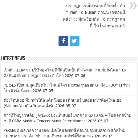
ปรากฏการณ์ฝ่าซอมบี้อีกครั้ง กับ
“Train To Busan ด่วนนรกซอมบี้
คลั่ง” ระทึกพร้อมกัน 16 กรกฎาคม
นี้ ในโรงภาพยนตร์
Latest News
เปิดตัว ILLIMNT บริษัทยุคใหม่ที่มีศิลปินเป็นหัวใจหลัก ร่วมก่อตั้งโดย ‘TEN’
ศิลปินผู้สร้างปรากฏการณ์ระดับโลก
2026-07-06
PERSES เปิดเกมสุดเดือดใน “ไม่แพ้ใคร (Hotter than ur X)” ดึง URBOYTJ ร่วม
โปรดิวซ์ครั้งแรก
2026-07-05
ต้องโทษเธอ ที่มาทำให้ฉันคิดถึงบ่อย ! ทิกเกอร์ ปล่อย MV “ต้องโทษเธอ
(Without You)” ฉบับคนคลั่งรัก
2026-05-07
ก้าวที่ใหญ่กว่าเดิม! JAYLERR ประเดิมเบอร์แรกค่าย ‘GX10 ASIA’ โปรเจกต์ข้าม
ชาติ GMM Music x Tencent Music Entertainment
2026-05-07
PERSES อัปเลเวลความฮอต! เปิดโหมดเซ็กซี่ ต้อนรับคัมแบ็คกับซิงเกิลใหม่
“Turn Me On” ดึง Tobii ร่วมเติมชนวนปาร์ตี้ร้อนแรง
2026-05-07