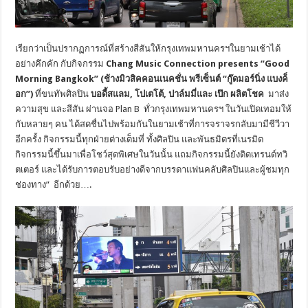
เรียกว่าเป็นปรากฏการณ์ที่สร้างสีสันให้กรุงเทพมหานครฯในยามเช้าได้
อย่างคึกคัก กับกิจกรรม
Chang Music Connection presents “Good
Morning Bangkok” (ช้างมิวสิคคอนเนคชั่น พรีเซ็นต์ “กู๊ดมอร์นิ่ง แบงค็
อก”)
ที่ขนทัพศิลปิน
บอดี้สแลม, โปเตโต้, ปาล์ม
มี่และ
เป๊ก ผลิตโชค
มาส่ง
ความสุข และสีสัน ผ่านจอ Plan B ทั่วกรุงเทพมหานครฯ ในวันเปิดเทอมให้
กับหลายๆ คน ได้สดชื่นไปพร้อมกันในยามเช้าที่การจราจรกลับมามีชีวีวา
อีกครั้ง กิจกรรมนี้ทุกฝ่ายต่างเต็มที่ ทั้งศิลปิน และพันธมิตรที่เนรมิต
กิจกรรมนี้ขึ้นมาเพื่อโชว์สุดพิเศษในวันนั้น แถมกิจกรรมนี้ยังติดเทรนด์ทวิ
ตเตอร์ และได้รับการตอบรับอย่างดีจากบรรดาแฟนคลับศิลปินและผู้ชมทุก
ช่องทาง” อีกด้วย….