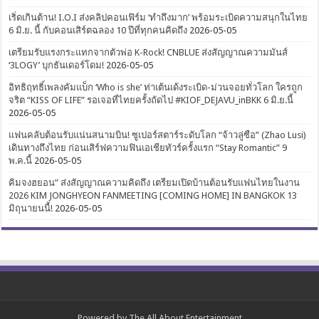
เริ่ดเกินต้าน! I.O.I ส่งคลิปคอนเฟิร์ม ‘ทำถึงมาก’ พร้อมระเบิดความสนุกในไทย
6 มิ.ย. นี้ กับคอนเสิร์ตฉลอง 10 ปีที่ทุกคนคิดถึง
2026-05-05
เตรียมรับแรงกระแทกจากตัวพ่อ K-Rock! CNBLUE ส่งสัญญาณความมันส์
‘3LOGY’ บุกธันเดอร์โดม!
2026-05-05
อิทธิฤทธิ์เพลงคัมแบ็ก ‘Who is she’ ท่าเต้นเด้งระเบิด-ม่วนจอยทั่วโลก ใครถูก
จริต “KISS OF LIFE” รอเจอที่ไทยครั้งถัดไป #KIOF_DEJAVU_inBKK 6 มิ.ย.นี้
2026-05-05
แฟนคลับต้อนรับแน่นสนามบิน! ซูเปอร์สตาร์ระดับโลก “จ้าวลู่ซือ” (Zhao Lusi)
เดินทางถึงไทย ก่อนเสิร์ฟความฟินเอเชียทัวร์ครั้งแรก “Stay Romantic” 9
พ.ค.นี้
2026-05-05
คิมจงฮยอน” ส่งสัญญาณความคิดถึง เตรียมเปิดบ้านต้อนรับแฟนไทยในงาน
2026 KIM JONGHYEON FANMEETING [COMING HOME] IN BANGKOK 13
มิถุนายนนี้!
2026-05-05
Powered by
The All About Entertainment