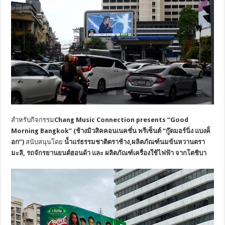
สำหรับกิจกรรม
Chang Music Connection presents “Good
Morning Bangkok” (ช้างมิวสิคคอนเนคชั่น พรีเซ็นต์ “กู๊ดมอร์นิ่ง แบงค็
อก”)
สนับสนุนโดย
น้ำแร่ธรรมชาติตราช้าง,ผลิตภัณฑ์นมข้นหวานตรา
มะลิ, รถจักรยานยนต์ฮอนด้า และ ผลิตภัณฑ์เครื่องใช้ไฟฟ้า จากโตชิบา