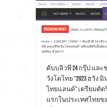
Home
HOT NEWS
MUSIC
MOVIE
CONC
HOT NEWS
MUSIC
MOVIE
C
Breaking News
เปิดตัว ILLIMNT บริษัทยุคใ
Home
/
CONCERT / EVENT
/
ดับบลิวพี 24 กรุ๊ป
มินิ-คอนเสิร์ต อิน ไทยแลนด์” เตรียมตัดริบบิ้นต้อ
เตเดียม หัวหมาก
ดับบลิวพี 24 กรุ๊ป แล
วังโดไทย “2023 ฮวัง ม
ไทยแลนด์” เตรียมตัดริ
แรกในประเทศไทยของฝ่า