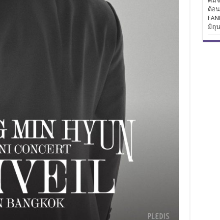
คิมจ
ต้อ
FAN
มิถุ