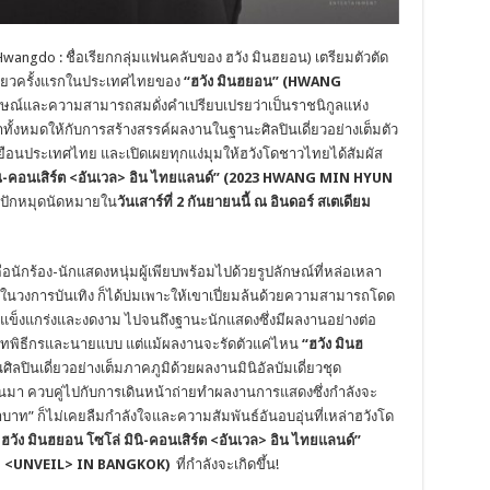
wangdo : ชื่อเรียกกลุ่มแฟนคลับของ ฮวัง มินฮยอน) เตรียมตัวตัด
ตเดี่ยวครั้งแรกในประเทศไทยของ
“ฮวัง มินฮยอน” (
HWANG
ักษณ์และความสามารถสมดั่งคำเปรียบเปรยว่าเป็นราชนิกูลแห่ง
ลาทั้งหมดให้กับการสร้างสรรค์ผลงานในฐานะศิลปินเดี่ยวอย่างเต็มตัว
ยือนประเทศไทย และเปิดเผยทุกแง่มุมให้ฮวังโดชาวไทยได้สัมผัส
ิ-คอนเสิร์ต
<
อันเวล
>
อิน ไทยแลนด์” (2023
HWANG MIN HYUN
ปักหมุดนัดหมายใน
วันเสาร์ที่ 2 กันยายนนี้ ณ อินดอร์ สเตเดียม
ือนักร้อง-นักแสดงหนุ่มผู้เพียบพร้อมไปด้วยรูปลักษณ์ที่หล่อเหลา
ปีในวงการบันเทิง ก็ได้บ่มเพาะให้เขาเปี่ยมล้นด้วยความสามารถโดด
่ทั้งแข็งแกร่งและงดงาม ไปจนถึงฐานะนักแสดงซึ่งมีผลงานอย่างต่อ
งบทบาทพิธีกรและนายแบบ แต่แม้ผลงานจะรัดตัวแค่ไหน
“ฮวัง มินฮ
ศิลปินเดี่ยวอย่างเต็มภาคภูมิด้วยผลงานมินิอัลบัมเดี่ยวชุด
ผ่านมา ควบคู่ไปกับการเดินหน้าถ่ายทำผลงานการแสดงซึ่งกำลังจะ
บาท” ก็ไม่เคยลืมกำลังใจและความสัมพันธ์อันอบอุ่นที่เหล่าฮวังโด
ฮวัง มินฮยอน โซโล่ มินิ-คอนเสิร์ต
<
อันเวล
>
อิน ไทยแลนด์”
<UNVEIL> IN BANGKOK)
ที่กำลังจะเกิดขึ้น!