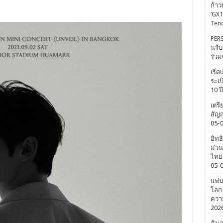
ก้าว
‘GX1
Tenc
PERS
นรับ
ร่วม
เริ่
ระเบ
10 ป
เตรี
สัญญ
05-
อิทธ
ม่วน
ไทยค
05-
แฟนค
โลก 
ความ
202