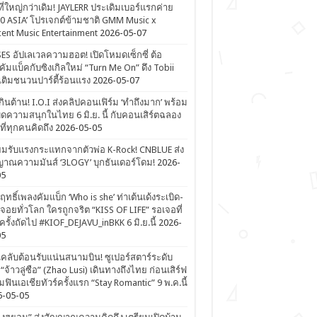
ที่ใหญ่กว่าเดิม! JAYLERR ประเดิมเบอร์แรกค่าย
0 ASIA’ โปรเจกต์ข้ามชาติ GMM Music x
ent Music Entertainment
2026-05-07
ES อัปเลเวลความฮอต! เปิดโหมดเซ็กซี่ ต้อ
คัมแบ็คกับซิงเกิลใหม่ “Turn Me On” ดึง Tobii
เติมชนวนปาร์ตี้ร้อนแรง
2026-05-07
ดเกินต้าน! I.O.I ส่งคลิปคอนเฟิร์ม ‘ทำถึงมาก’ พร้อม
ิดความสนุกในไทย 6 มิ.ย. นี้ กับคอนเสิร์ตฉลอง
ีที่ทุกคนคิดถึง
2026-05-05
ยมรับแรงกระแทกจากตัวพ่อ K-Rock! CNBLUE ส่ง
าณความมันส์ ‘3LOGY’ บุกธันเดอร์โดม!
2026-
05
ิฤทธิ์เพลงคัมแบ็ก ‘Who is she’ ท่าเต้นเด้งระเบิด-
จอยทั่วโลก ใครถูกจริต “KISS OF LIFE” รอเจอที่
รั้งถัดไป #KIOF_DEJAVU_inBKK 6 มิ.ย.นี้
2026-
05
ลับต้อนรับแน่นสนามบิน! ซูเปอร์สตาร์ระดับ
“จ้าวลู่ซือ” (Zhao Lusi) เดินทางถึงไทย ก่อนเสิร์ฟ
ฟินเอเชียทัวร์ครั้งแรก “Stay Romantic” 9 พ.ค.นี้
6-05-05