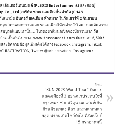
ส เอ็นเตอร์เทนเมนต์ (
PLEDIS
Entertainment)
และสองผู้
p Co., Ltd.)
บริษัท ชาณ แอคทิเวชั่น จำกัด (
CHAN
กันเนรมิต
อินดอร์ สเตเดียม หัวหมาก
ใน
วันเสาร์ที่ 2 กันยายน
ามสนุกสนานสมการรอคอย รอแค่เพียงให้เหล่าฮวังโดมาร่วมเติมความ
ำให้สมบูรณ์แบบเท่านั้น… โปรดอย่าลืมนัดเปิดจองบัตรวันแรก
วัน
2.00 น. เป็นต้นไป ทาง
www.theconcert.com
บัตรราคา
6,500 /
ละติดตามข้อมูลเพิ่มเติมได้ทาง Facebook, Instagram, Tiktok
CHIACTIVATION, Twitter @achiactivation, Instagram :
Next
“KUN 2023 World Tour” ปิดการ
แสดงเมืองที่ 3 อย่างน่าประทับใจที่
กรุงเทพฯ ช่ายสวีคุน เผยเสน่ห์เกิน
ต้านด้วยเพลง ลีลา และหลากหลา
ยลุค พร้อมเปิดโชว์ถัดไปที่สิงคโปร์
15 กรกฎาคมนี้