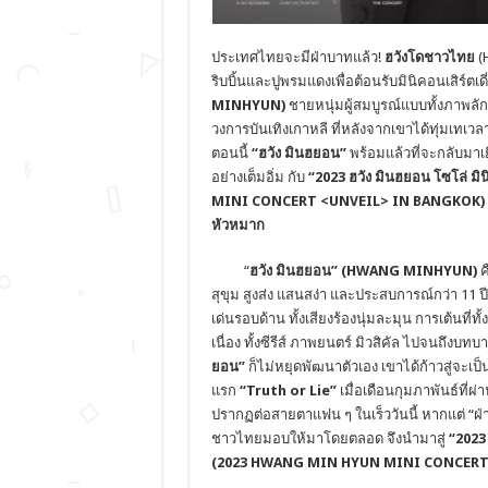
ประเทศไทยจะมีฝ่าบาทแล้ว!
ฮวังโดชาวไทย
(H
ริบบิ้นและปูพรมแดงเพื่อต้อนรับมินิคอนเสิร์
MINHYUN)
ชายหนุ่มผู้สมบูรณ์แบบทั้งภาพล
วงการบันเทิงเกาหลี ที่หลังจากเขาได้ทุ่มเทเว
ตอนนี้
“ฮวัง มินฮยอน”
พร้อมแล้วที่จะกลับมาเ
อย่างเต็มอิ่ม กับ
“2023 ฮวัง มินฮยอน โซโล่ มิน
MINI CONCERT <UNVEIL> IN BANGKOK)
หัวหมาก
“
ฮวัง มินฮยอน” (
HWANG MINHYUN)
ค
สุขุม สูงส่ง แสนสง่า และประสบการณ์กว่า 11 
เด่นรอบด้าน ทั้งเสียงร้องนุ่มละมุน การเต้นที
เนื่อง ทั้งซีรีส์ ภาพยนตร์ มิวสิคัล ไปจนถึ
ยอน”
ก็ไม่หยุดพัฒนาตัวเอง เขาได้ก้าวสู่จะเป็น
แรก
“
Truth or Lie”
เมื่อเดือนกุมภาพันธ์ที่
ปรากฏต่อสายตาแฟน ๆ ในเร็ววันนี้ หากแต่ “ฝ่า
ชาวไทยมอบให้มาโดยตลอด จึงนำมาสู่
“2023 
(2023
HWANG MIN HYUN MINI CONCERT 