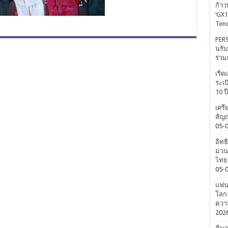
ก้าว
‘GX1
Tenc
PERS
นรับ
ร่วม
เริ่
ระเบ
10 ป
เตรี
สัญญ
05-
อิทธ
ม่วน
ไทยค
05-
แฟนค
โลก 
ความ
202