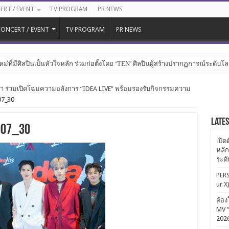
ERT / EVENT
TV PROGRAM
PR NEWS
ONCERT / EVENT
TV PROGRAM
PR NEWS
หม่ที่มีศิลปินเป็นหัวใจหลัก ร่วมก่อตั้งโดย ‘TEN’ ศิลปินผู้สร้างปรากฏการณ์ระดับโ
ินดารา ร่วมเปิดโฉมความอลังการ “IDEA LIVE” พร้อมรองรับกิจกรรมความ
07_30
Late
007_30
เปิด
หลัก
ระด
PERS
ur X
ต้อง
MV “
202