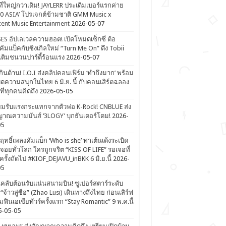
ที่ใหญ่กว่าเดิม! JAYLERR ประเดิมเบอร์แรกค่าย
0 ASIA’ โปรเจกต์ข้ามชาติ GMM Music x
ent Music Entertainment
2026-05-07
ES อัปเลเวลความฮอต! เปิดโหมดเซ็กซี่ ต้อ
คัมแบ็คกับซิงเกิลใหม่ “Turn Me On” ดึง Tobii
เติมชนวนปาร์ตี้ร้อนแรง
2026-05-07
ดเกินต้าน! I.O.I ส่งคลิปคอนเฟิร์ม ‘ทำถึงมาก’ พร้อม
ิดความสนุกในไทย 6 มิ.ย. นี้ กับคอนเสิร์ตฉลอง
ีที่ทุกคนคิดถึง
2026-05-05
ยมรับแรงกระแทกจากตัวพ่อ K-Rock! CNBLUE ส่ง
าณความมันส์ ‘3LOGY’ บุกธันเดอร์โดม!
2026-
05
ิฤทธิ์เพลงคัมแบ็ก ‘Who is she’ ท่าเต้นเด้งระเบิด-
จอยทั่วโลก ใครถูกจริต “KISS OF LIFE” รอเจอที่
รั้งถัดไป #KIOF_DEJAVU_inBKK 6 มิ.ย.นี้
2026-
05
ลับต้อนรับแน่นสนามบิน! ซูเปอร์สตาร์ระดับ
“จ้าวลู่ซือ” (Zhao Lusi) เดินทางถึงไทย ก่อนเสิร์ฟ
ฟินเอเชียทัวร์ครั้งแรก “Stay Romantic” 9 พ.ค.นี้
6-05-05