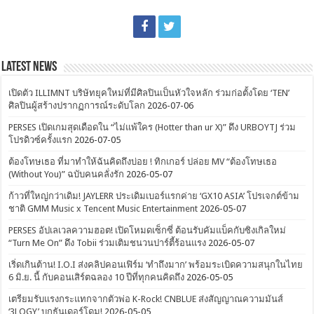
Latest News
เปิดตัว ILLIMNT บริษัทยุคใหม่ที่มีศิลปินเป็นหัวใจหลัก ร่วมก่อตั้งโดย ‘TEN’
ศิลปินผู้สร้างปรากฏการณ์ระดับโลก
2026-07-06
PERSES เปิดเกมสุดเดือดใน “ไม่แพ้ใคร (Hotter than ur X)” ดึง URBOYTJ ร่วม
โปรดิวซ์ครั้งแรก
2026-07-05
ต้องโทษเธอ ที่มาทำให้ฉันคิดถึงบ่อย ! ทิกเกอร์ ปล่อย MV “ต้องโทษเธอ
(Without You)” ฉบับคนคลั่งรัก
2026-05-07
ก้าวที่ใหญ่กว่าเดิม! JAYLERR ประเดิมเบอร์แรกค่าย ‘GX10 ASIA’ โปรเจกต์ข้าม
ชาติ GMM Music x Tencent Music Entertainment
2026-05-07
PERSES อัปเลเวลความฮอต! เปิดโหมดเซ็กซี่ ต้อนรับคัมแบ็คกับซิงเกิลใหม่
“Turn Me On” ดึง Tobii ร่วมเติมชนวนปาร์ตี้ร้อนแรง
2026-05-07
เริ่ดเกินต้าน! I.O.I ส่งคลิปคอนเฟิร์ม ‘ทำถึงมาก’ พร้อมระเบิดความสนุกในไทย
6 มิ.ย. นี้ กับคอนเสิร์ตฉลอง 10 ปีที่ทุกคนคิดถึง
2026-05-05
เตรียมรับแรงกระแทกจากตัวพ่อ K-Rock! CNBLUE ส่งสัญญาณความมันส์
‘3LOGY’ บุกธันเดอร์โดม!
2026-05-05