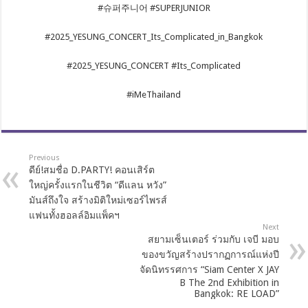
#슈퍼주니어 #SUPERJUNIOR
#2025_YESUNG_CONCERT_Its_Complicated_in_Bangkok
#2025_YESUNG_CONCERT #Its_Complicated
#iMeThailand
Previous
ดีย์!สมชื่อ D.PARTY! คอนเสิร์ต
ใหญ่ครั้งแรกในชีวิต “ดีแลน หวัง”
มันส์ถึงใจ สร้างมิติใหม่เซอร์ไพรส์
แฟนทั้งฮอลล์อิมแพ็คฯ
Next
สยามเซ็นเตอร์ ร่วมกับ เจบี มอบ
ของขวัญสร้างปรากฏการณ์แห่งปี
จัดนิทรรศการ “Siam Center X JAY
B The 2nd Exhibition in
Bangkok: RE LOAD”