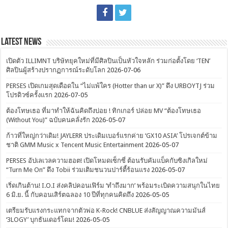
Latest News
เปิดตัว ILLIMNT บริษัทยุคใหม่ที่มีศิลปินเป็นหัวใจหลัก ร่วมก่อตั้งโดย ‘TEN’
ศิลปินผู้สร้างปรากฏการณ์ระดับโลก
2026-07-06
PERSES เปิดเกมสุดเดือดใน “ไม่แพ้ใคร (Hotter than ur X)” ดึง URBOYTJ ร่วม
โปรดิวซ์ครั้งแรก
2026-07-05
ต้องโทษเธอ ที่มาทำให้ฉันคิดถึงบ่อย ! ทิกเกอร์ ปล่อย MV “ต้องโทษเธอ
(Without You)” ฉบับคนคลั่งรัก
2026-05-07
ก้าวที่ใหญ่กว่าเดิม! JAYLERR ประเดิมเบอร์แรกค่าย ‘GX10 ASIA’ โปรเจกต์ข้าม
ชาติ GMM Music x Tencent Music Entertainment
2026-05-07
PERSES อัปเลเวลความฮอต! เปิดโหมดเซ็กซี่ ต้อนรับคัมแบ็คกับซิงเกิลใหม่
“Turn Me On” ดึง Tobii ร่วมเติมชนวนปาร์ตี้ร้อนแรง
2026-05-07
เริ่ดเกินต้าน! I.O.I ส่งคลิปคอนเฟิร์ม ‘ทำถึงมาก’ พร้อมระเบิดความสนุกในไทย
6 มิ.ย. นี้ กับคอนเสิร์ตฉลอง 10 ปีที่ทุกคนคิดถึง
2026-05-05
เตรียมรับแรงกระแทกจากตัวพ่อ K-Rock! CNBLUE ส่งสัญญาณความมันส์
‘3LOGY’ บุกธันเดอร์โดม!
2026-05-05