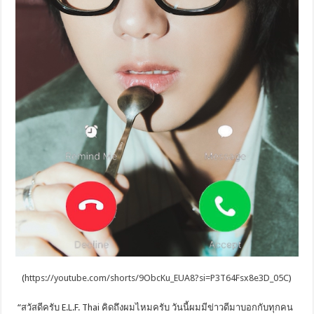
(
https://youtube.com/shorts/9ObcKu_EUA8?si=P3T64Fsx8e3D_05C
)
“สวัสดีครับ E.L.F. Thai คิดถึงผมไหมครับ วันนี้ผมมีข่าวดีมาบอกกับทุกคน