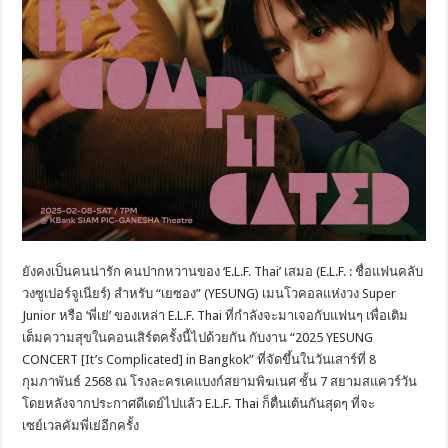
ยังคงเป็นคนน่ารัก คนปากหวานของ ‘E.L.F. Thai’ เสมอ (E.L.F. : ชื่อแฟนคลับ
วงซูเปอร์จูเนียร์) สำหรับ “เยซอง” (YESUNG) เมนโวคอลแห่งวง Super
Junior หรือ ‘พี่เย่’ ของเหล่า E.L.F. Thai ที่กำลังจะมาเจอกับแฟนๆ เพื่อเติม
เต็มความสุขในคอนเสิร์ตครั้งนี้ไปด้วยกัน กับงาน “2025 YESUNG
CONCERT [It’s Complicated] in Bangkok” ที่จัดขึ้นในวันเสาร์ที่ 8
กุมภาพันธ์ 2568 ณ โรงละครเคแบงก์สยามพิฆเนศ ชั้น 7 สยามสแควร์วัน
โดยหลังจากประกาศดีเดย์ไปแล้ว E.L.F. Thai ก็ตื่นเต้นกันสุดๆ ที่จะ
เซย์เวลคัมพี่เย่อีกครั้ง