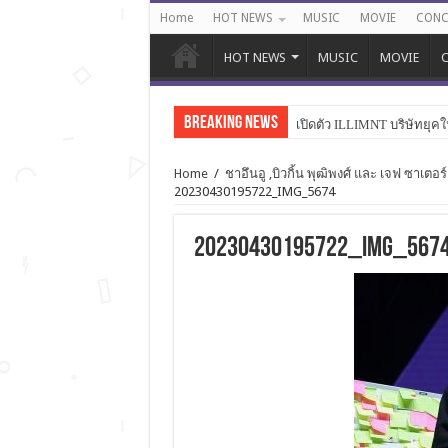
Home
HOT NEWS
MUSIC
MOVIE
CONC
HOT NEWS
MUSIC
MOVIE
C
Breaking News
เปิดตัว ILLIMNT บริษัทยุคใ
Home
/
ชาอึนอู ,บิวกิ้น พุฒิพงศ์ และ เจฟ ซา
20230430195722_IMG_5674
20230430195722_IMG_567