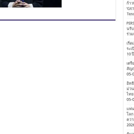
ก้าว
‘GX1
Tenc
PERS
นรับ
ร่วม
เริ่
ระเบ
10 ป
เตรี
สัญญ
05-
อิทธ
ม่วน
ไทยค
05-
แฟนค
โลก 
ความ
202