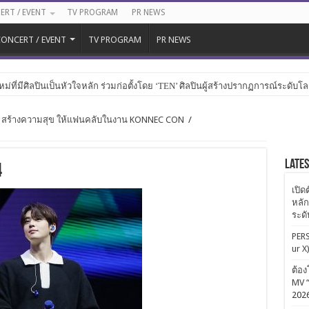
ERT / EVENT
TV PROGRAM
PR NEWS
ONCERT / EVENT
TV PROGRAM
PR NEWS
หม่ที่มีศิลปินเป็นหัวใจหลัก ร่วมก่อตั้งโดย ‘TEN’ ศิลปินผู้สร้างปรากฏการณ์ระดับโ
เตอร์ สร้างความสุข ให้แฟนคลับในงาน KONNEC CON
/
Late
4
เปิด
หลัก
ระด
PERS
ur X
ต้อง
MV “
202