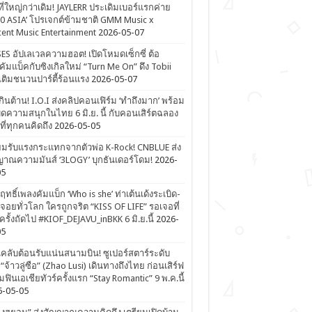
ที่ใหญ่กว่าเดิม! JAYLERR ประเดิมเบอร์แรกค่าย
0 ASIA’ โปรเจกต์ข้ามชาติ GMM Music x
ent Music Entertainment
2026-05-07
ES อัปเลเวลความฮอต! เปิดโหมดเซ็กซี่ ต้อ
คัมแบ็คกับซิงเกิลใหม่ “Turn Me On” ดึง Tobii
เติมชนวนปาร์ตี้ร้อนแรง
2026-05-07
ดเกินต้าน! I.O.I ส่งคลิปคอนเฟิร์ม ‘ทำถึงมาก’ พร้อม
ิดความสนุกในไทย 6 มิ.ย. นี้ กับคอนเสิร์ตฉลอง
ีที่ทุกคนคิดถึง
2026-05-05
ยมรับแรงกระแทกจากตัวพ่อ K-Rock! CNBLUE ส่ง
าณความมันส์ ‘3LOGY’ บุกธันเดอร์โดม!
2026-
05
ิฤทธิ์เพลงคัมแบ็ก ‘Who is she’ ท่าเต้นเด้งระเบิด-
จอยทั่วโลก ใครถูกจริต “KISS OF LIFE” รอเจอที่
รั้งถัดไป #KIOF_DEJAVU_inBKK 6 มิ.ย.นี้
2026-
05
ลับต้อนรับแน่นสนามบิน! ซูเปอร์สตาร์ระดับ
“จ้าวลู่ซือ” (Zhao Lusi) เดินทางถึงไทย ก่อนเสิร์ฟ
ฟินเอเชียทัวร์ครั้งแรก “Stay Romantic” 9 พ.ค.นี้
6-05-05