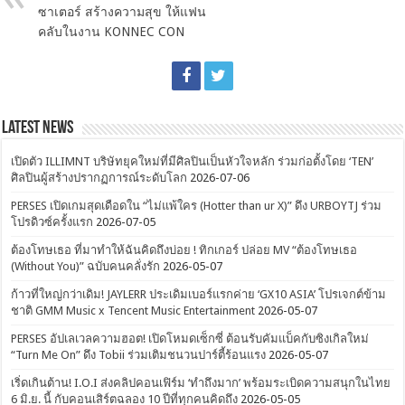
ซาเตอร์ สร้างความสุข ให้แฟน
คลับในงาน KONNEC CON
Latest News
เปิดตัว ILLIMNT บริษัทยุคใหม่ที่มีศิลปินเป็นหัวใจหลัก ร่วมก่อตั้งโดย ‘TEN’
ศิลปินผู้สร้างปรากฏการณ์ระดับโลก
2026-07-06
PERSES เปิดเกมสุดเดือดใน “ไม่แพ้ใคร (Hotter than ur X)” ดึง URBOYTJ ร่วม
โปรดิวซ์ครั้งแรก
2026-07-05
ต้องโทษเธอ ที่มาทำให้ฉันคิดถึงบ่อย ! ทิกเกอร์ ปล่อย MV “ต้องโทษเธอ
(Without You)” ฉบับคนคลั่งรัก
2026-05-07
ก้าวที่ใหญ่กว่าเดิม! JAYLERR ประเดิมเบอร์แรกค่าย ‘GX10 ASIA’ โปรเจกต์ข้าม
ชาติ GMM Music x Tencent Music Entertainment
2026-05-07
PERSES อัปเลเวลความฮอต! เปิดโหมดเซ็กซี่ ต้อนรับคัมแบ็คกับซิงเกิลใหม่
“Turn Me On” ดึง Tobii ร่วมเติมชนวนปาร์ตี้ร้อนแรง
2026-05-07
เริ่ดเกินต้าน! I.O.I ส่งคลิปคอนเฟิร์ม ‘ทำถึงมาก’ พร้อมระเบิดความสนุกในไทย
6 มิ.ย. นี้ กับคอนเสิร์ตฉลอง 10 ปีที่ทุกคนคิดถึง
2026-05-05