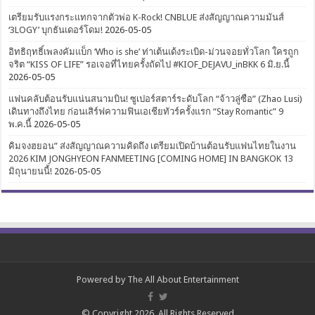
เตรียมรับแรงกระแทกจากตัวพ่อ K-Rock! CNBLUE ส่งสัญญาณความมันส์
‘3LOGY’ บุกธันเดอร์โดม!
2026-05-05
อิทธิฤทธิ์เพลงคัมแบ็ก ‘Who is she’ ท่าเต้นเด้งระเบิด-ม่วนจอยทั่วโลก ใครถูก
จริต “KISS OF LIFE” รอเจอที่ไทยครั้งถัดไป #KIOF_DEJAVU_inBKK 6 มิ.ย.นี้
2026-05-05
แฟนคลับต้อนรับแน่นสนามบิน! ซูเปอร์สตาร์ระดับโลก “จ้าวลู่ซือ” (Zhao Lusi)
เดินทางถึงไทย ก่อนเสิร์ฟความฟินเอเชียทัวร์ครั้งแรก “Stay Romantic” 9
พ.ค.นี้
2026-05-05
คิมจงฮยอน” ส่งสัญญาณความคิดถึง เตรียมเปิดบ้านต้อนรับแฟนไทยในงาน
2026 KIM JONGHYEON FANMEETING [COMING HOME] IN BANGKOK 13
มิถุนายนนี้!
2026-05-05
Powered by
The All About Entertainment
© Copyright 2026, All Rights Reserved