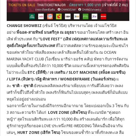
CHANGE SHOWBIZ
(เช้นจ์ โชว์บิส) บริหารงานโดย เจ้าแม่โชว์บิส
อย่าง
พี่ฉอด-สายทิพย์ มนตรีกุล ณ อยุธยา
ขอเอาใจคนโสด เศร้า เหงา อิน
เลิฟ ทั่วประเทศ กับ
“
LOVE FEST” (
เลิฟ เฟส)เทศกาลแห่งความรักริมทะเล
สุ
ดยิ่งใหญ่ครั้งแรกในประเทศ
ที่ไม่ว่าสเตตัสความรักของคุ
ณจะเป็นเช่นไร
ขอแค่พาหัวใจมาฟังเสียงเพลง เคล้าเสียงคลื่นไปด้วยกัน ณ
OCEAN
MARINA YACHT CLUB
(โอเชี่ยน มาริน่า ยอร์ช คลับ) พัทยา กับการจัดงาน
แบบเต็มพื้นที่
รองรับได้กว่า
10,000
ชีวิต แถมงานนี้เหล่าบรรดกองทัพศิลปิ
น
ไม่ว่าจะเป็น
ETC
(อีทีซี)
/
เจ เจตริน /
SLOT MACHINE
(สล็อต แมชชีน)
/
LIPTA
(ลิปตา)
/
ณัฐ ศักดาทร /
WONDERFRAME
(วันเดอร์เฟรม)
แ
ละ
ชาติ
–
สุชาติ
ยังขนเพลลิสเพลงรักมาเพียบบบ การันตีได้เลยว่า เพลง
เศร้าก็ขยี้ไปถึงขั้วหัวใจ เพลงรักก็ฟินกันไปแบบสุดๆ เพลงแด๊นซ์ก็มันส์แบบ
หยุดไม่อยู่
อย่างแน่นอน
นอกจากนี้ภายในงานยังมีกิ
จกรรมอีกมากมาย โดยแบ่งออกเป็น 3 โซน กับ
3 สถานะความรัก ได้แก่
LOVE ZONE
(เลิฟโซน)
ที่จะ
เนรมิต “ทุ่งดอก
หญ้า” สุดโรแมนติกริมทะเล กว่า 10
,000
ต้น สร้างแลนด์มาร์ก เพื่อให้ทุก
คู่รักถ่ายรูปเรี
ยกยอด
LOVE
ประหนึ่ง
PRE-WEDDING
ให้คนอื่นอิจฉากัน
เล่นๆ
,
HURT ZONE
(เฮิร์ท โซน)
โซนของคนช้ำรัก มาทิ้งรักลงทะเล ลืม