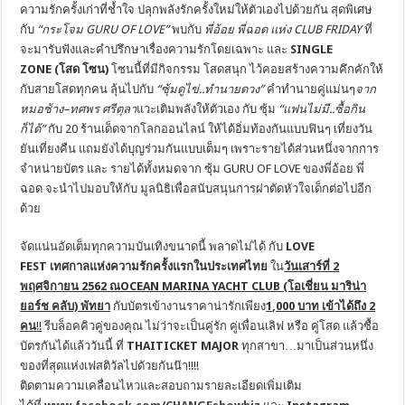
ความรักครั้งเก่าที่ช้ำใจ ปลุกพลังรักครั้งใหม่ให้ตั
วเองไปด้วยกัน สุดพิเศษ
กับ
“กระโจม
GURU OF LOVE
”
พบกับ
พี่อ้อย พี่ฉอด แห่ง
CLUB FRIDAY
ที่
จะมารับฟังและคำปรึกษาเรื่
องความรักโดยเฉพาะ และ
SINGLE
ZONE
(โสด โซน)
โซนนี้ที่มีกิจกรรม โสดสนุก ไว้คอยสร้างความคึกคักให้
กั
บสายโสดทุกคน ลุ้นไปกับ
“ซุ้มดูไข่..ทำนายดวง”
คำทำนายคู่แม่นๆ
จาก
หมอช้าง
–
ทศพร ศรีตุลา
แวะเติมพลังให้ตัวเอง กับ ซุ้ม
“แฟนไม่มี..ซื้อกิน
ก็ได้”
กับ 20 ร้านเด็ดจากโลกออนไลน์ ให้ได้อิ่มท้องกันแบบฟินๆ เที่ยงวัน
ยันเที่ยงคืน
แถมยังได้บุญร่วมกันแบบเต็มๆ เพราะรายได้ส่วนหนึ่
งจากการ
จำหน่ายบัตร และ รายได้ทั้งหมดจาก ซุ้ม
GURU OF LOVE
ของพี่อ้อย พี่
ฉอด จะนำไปมอบให้กับ มูลนิธิเพื่อสนับสนุนการผ่าตั
ดหัวใจเด็กต่อไปอีก
ด้วย
จัดแน่นอัดเต็มทุกความบันเทิ
งขนาดนี้ พลาดไม่ได้ กับ
LOVE
FEST
เทศกาลแห่งความรักครั้
งแรกในประเทศไทย
ใน
วันเสาร์ที่ 2
พฤศจิกายน 2562 ณ
OCEAN MARINA YACHT CLUB
(โอเชี่ยน มาริน่า
ยอร์ช คลับ) พัทยา
กับบัตรเข้างานราคาน่ารั
กเพียง
1
,000
บาท เข้าได้ถึง 2
คน
!!
รีบล็อคคิวคู่ของคุณ ไม่ว่าจะเป็นคู่รัก คู่เพื่อนเลิฟ หรือ คู่โสด แล้วซื้อ
บัตรกันได้แล้ววันนี้ ที่
THAITICKET MAJOR
ทุกสาขา…มาเป็นส่วนหนึ่
ง
ของที่สุดแห่งเฟสติวัลไปดัวยกั
นน๊า
!!!!
ติดตามความเคลื่
อนไหวและสอบถามรายละเอียดเพิ่
มเติม