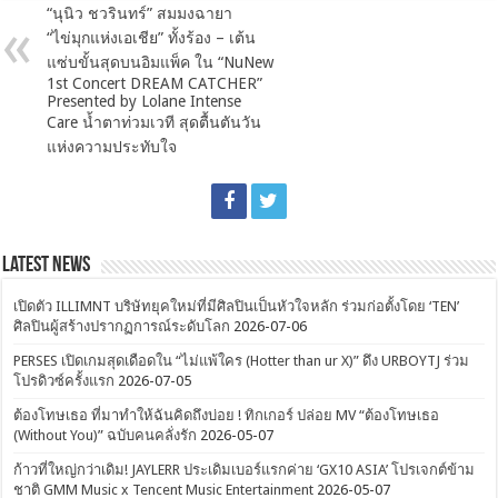
“นุนิว ชวรินทร์” สมมงฉายา
“ไข่มุกแห่งเอเชีย” ทั้งร้อง – เต้น
แซ่บขั้นสุดบนอิมแพ็ค ใน “NuNew
1st Concert DREAM CATCHER”
Presented by Lolane Intense
Care น้ำตาท่วมเวที สุดตื้นตันวัน
แห่งความประทับใจ
Latest News
เปิดตัว ILLIMNT บริษัทยุคใหม่ที่มีศิลปินเป็นหัวใจหลัก ร่วมก่อตั้งโดย ‘TEN’
ศิลปินผู้สร้างปรากฏการณ์ระดับโลก
2026-07-06
PERSES เปิดเกมสุดเดือดใน “ไม่แพ้ใคร (Hotter than ur X)” ดึง URBOYTJ ร่วม
โปรดิวซ์ครั้งแรก
2026-07-05
ต้องโทษเธอ ที่มาทำให้ฉันคิดถึงบ่อย ! ทิกเกอร์ ปล่อย MV “ต้องโทษเธอ
(Without You)” ฉบับคนคลั่งรัก
2026-05-07
ก้าวที่ใหญ่กว่าเดิม! JAYLERR ประเดิมเบอร์แรกค่าย ‘GX10 ASIA’ โปรเจกต์ข้าม
ชาติ GMM Music x Tencent Music Entertainment
2026-05-07