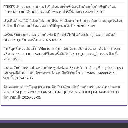
PERSES อัปเลเวลความฮอต! เปิดโหมดเซ็กซี่ ต้อนรับคัมแบ็คกับซิงเกิลใหม่
“Turn Me On” ดึง Tobii ร่วมเติมชนวนปาร์ตี้ร้อนแรง
2026-05-07
เริ่ดเกินต้าน! I.O.I ส่งคลิปคอนเฟิร์ม ‘ทำถึงมาก’ พร้อมระเบิดความสนุกในไทย
6 มิ.ย. นี้ กับคอนเสิร์ตฉลอง 10 ปีที่ทุกคนคิดถึง
2026-05-05
เตรียมรับแรงกระแทกจากตัวพ่อ K-Rock! CNBLUE ส่งสัญญาณความมันส์
‘3LOGY’ บุกธันเดอร์โดม!
2026-05-05
อิทธิฤทธิ์เพลงคัมแบ็ก ‘Who is she’ ท่าเต้นเด้งระเบิด-ม่วนจอยทั่วโลก ใครถูก
จริต “KISS OF LIFE” รอเจอที่ไทยครั้งถัดไป #KIOF_DEJAVU_inBKK 6 มิ.ย.นี้
2026-05-05
แฟนคลับต้อนรับแน่นสนามบิน! ซูเปอร์สตาร์ระดับโลก “จ้าวลู่ซือ” (Zhao Lusi)
เดินทางถึงไทย ก่อนเสิร์ฟความฟินเอเชียทัวร์ครั้งแรก “Stay Romantic” 9
พ.ค.นี้
2026-05-05
คิมจงฮยอน” ส่งสัญญาณความคิดถึง เตรียมเปิดบ้านต้อนรับแฟนไทยในงาน
2026 KIM JONGHYEON FANMEETING [COMING HOME] IN BANGKOK 13
มิถุนายนนี้!
2026-05-05