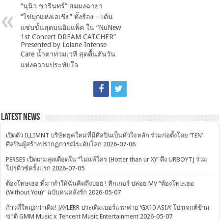
“นุนิว ชวรินทร์” สมมงฉายา
“ไข่มุกแห่งเอเชีย” ทั้งร้อง – เต้น
แซ่บขั้นสุดบนอิมแพ็ค ใน “NuNew
1st Concert DREAM CATCHER”
Presented by Lolane Intense
Care น้ำตาท่วมเวที สุดตื้นตันวัน
แห่งความประทับใจ
Latest News
เปิดตัว ILLIMNT บริษัทยุคใหม่ที่มีศิลปินเป็นหัวใจหลัก ร่วมก่อตั้งโดย ‘TEN’
ศิลปินผู้สร้างปรากฏการณ์ระดับโลก
2026-07-06
PERSES เปิดเกมสุดเดือดใน “ไม่แพ้ใคร (Hotter than ur X)” ดึง URBOYTJ ร่วม
โปรดิวซ์ครั้งแรก
2026-07-05
ต้องโทษเธอ ที่มาทำให้ฉันคิดถึงบ่อย ! ทิกเกอร์ ปล่อย MV “ต้องโทษเธอ
(Without You)” ฉบับคนคลั่งรัก
2026-05-07
ก้าวที่ใหญ่กว่าเดิม! JAYLERR ประเดิมเบอร์แรกค่าย ‘GX10 ASIA’ โปรเจกต์ข้าม
ชาติ GMM Music x Tencent Music Entertainment
2026-05-07