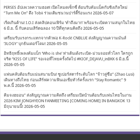
PERSES อัปเลเวลความฮอต! เปิดโหมดเซ็กซี่ ต้อนรับคัมแบ็คกับซิงเกิลใหม่
“Turn Me On” ดึง Tobii ร่วมเติมชนวนปาร์ตี้ร้อนแรง
2026-05-07
เริ่ดเกินต้าน! I.O.I ส่งคลิปคอนเฟิร์ม ‘ทำถึงมาก’ พร้อมระเบิดความสนุกในไทย
6 มิ.ย. นี้ กับคอนเสิร์ตฉลอง 10 ปีที่ทุกคนคิดถึง
2026-05-05
เตรียมรับแรงกระแทกจากตัวพ่อ K-Rock! CNBLUE ส่งสัญญาณความมันส์
‘3LOGY’ บุกธันเดอร์โดม!
2026-05-05
อิทธิฤทธิ์เพลงคัมแบ็ก ‘Who is she’ ท่าเต้นเด้งระเบิด-ม่วนจอยทั่วโลก ใครถูก
จริต “KISS OF LIFE” รอเจอที่ไทยครั้งถัดไป #KIOF_DEJAVU_inBKK 6 มิ.ย.นี้
2026-05-05
แฟนคลับต้อนรับแน่นสนามบิน! ซูเปอร์สตาร์ระดับโลก “จ้าวลู่ซือ” (Zhao Lusi)
เดินทางถึงไทย ก่อนเสิร์ฟความฟินเอเชียทัวร์ครั้งแรก “Stay Romantic” 9
พ.ค.นี้
2026-05-05
คิมจงฮยอน” ส่งสัญญาณความคิดถึง เตรียมเปิดบ้านต้อนรับแฟนไทยในงาน
2026 KIM JONGHYEON FANMEETING [COMING HOME] IN BANGKOK 13
มิถุนายนนี้!
2026-05-05