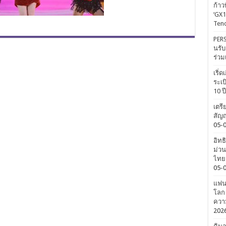
ก้าว
‘GX1
Tenc
PERS
นรับ
ร่วม
เริ่
ระเบ
10 ป
เตรี
สัญญ
05-
อิทธ
ม่วน
ไทยค
05-
แฟนค
โลก 
ความ
202