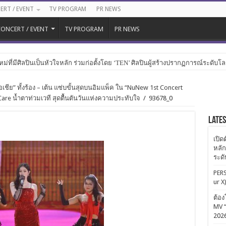
ERT / EVENT
TV PROGRAM
PR NEWS
ONCERT / EVENT
TV PROGRAM
PR NEWS
หม่ที่มีศิลปินเป็นหัวใจหลัก ร่วมก่อตั้งโดย ‘TEN’ ศิลปินผู้สร้างปรากฏการณ์ระดับโ
เชีย” ทั้งร้อง – เต้น แซ่บขั้นสุดบนอิมแพ็ค ใน “NuNew 1st Concert
re น้ำตาท่วมเวที สุดตื้นตันวันแห่งความประทับใจ
/
93678_0
Late
เปิด
หลัก
ระด
PERS
ur X
ต้อง
MV “
202