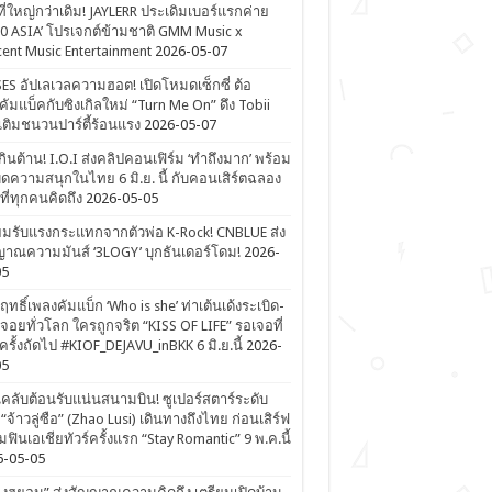
ที่ใหญ่กว่าเดิม! JAYLERR ประเดิมเบอร์แรกค่าย
0 ASIA’ โปรเจกต์ข้ามชาติ GMM Music x
ent Music Entertainment
2026-05-07
ES อัปเลเวลความฮอต! เปิดโหมดเซ็กซี่ ต้อ
คัมแบ็คกับซิงเกิลใหม่ “Turn Me On” ดึง Tobii
เติมชนวนปาร์ตี้ร้อนแรง
2026-05-07
ดเกินต้าน! I.O.I ส่งคลิปคอนเฟิร์ม ‘ทำถึงมาก’ พร้อม
ิดความสนุกในไทย 6 มิ.ย. นี้ กับคอนเสิร์ตฉลอง
ีที่ทุกคนคิดถึง
2026-05-05
ยมรับแรงกระแทกจากตัวพ่อ K-Rock! CNBLUE ส่ง
าณความมันส์ ‘3LOGY’ บุกธันเดอร์โดม!
2026-
05
ิฤทธิ์เพลงคัมแบ็ก ‘Who is she’ ท่าเต้นเด้งระเบิด-
จอยทั่วโลก ใครถูกจริต “KISS OF LIFE” รอเจอที่
รั้งถัดไป #KIOF_DEJAVU_inBKK 6 มิ.ย.นี้
2026-
05
ลับต้อนรับแน่นสนามบิน! ซูเปอร์สตาร์ระดับ
“จ้าวลู่ซือ” (Zhao Lusi) เดินทางถึงไทย ก่อนเสิร์ฟ
ฟินเอเชียทัวร์ครั้งแรก “Stay Romantic” 9 พ.ค.นี้
6-05-05