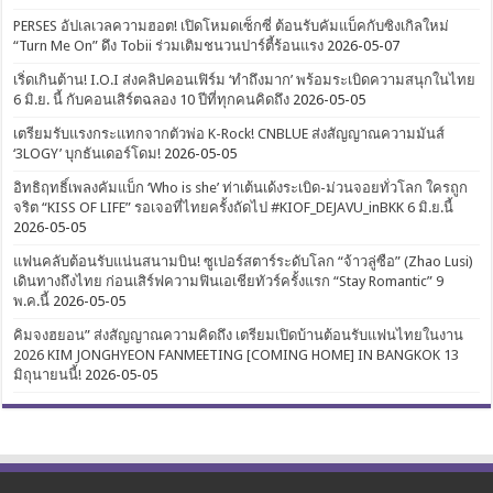
PERSES อัปเลเวลความฮอต! เปิดโหมดเซ็กซี่ ต้อนรับคัมแบ็คกับซิงเกิลใหม่
“Turn Me On” ดึง Tobii ร่วมเติมชนวนปาร์ตี้ร้อนแรง
2026-05-07
เริ่ดเกินต้าน! I.O.I ส่งคลิปคอนเฟิร์ม ‘ทำถึงมาก’ พร้อมระเบิดความสนุกในไทย
6 มิ.ย. นี้ กับคอนเสิร์ตฉลอง 10 ปีที่ทุกคนคิดถึง
2026-05-05
เตรียมรับแรงกระแทกจากตัวพ่อ K-Rock! CNBLUE ส่งสัญญาณความมันส์
‘3LOGY’ บุกธันเดอร์โดม!
2026-05-05
อิทธิฤทธิ์เพลงคัมแบ็ก ‘Who is she’ ท่าเต้นเด้งระเบิด-ม่วนจอยทั่วโลก ใครถูก
จริต “KISS OF LIFE” รอเจอที่ไทยครั้งถัดไป #KIOF_DEJAVU_inBKK 6 มิ.ย.นี้
2026-05-05
แฟนคลับต้อนรับแน่นสนามบิน! ซูเปอร์สตาร์ระดับโลก “จ้าวลู่ซือ” (Zhao Lusi)
เดินทางถึงไทย ก่อนเสิร์ฟความฟินเอเชียทัวร์ครั้งแรก “Stay Romantic” 9
พ.ค.นี้
2026-05-05
คิมจงฮยอน” ส่งสัญญาณความคิดถึง เตรียมเปิดบ้านต้อนรับแฟนไทยในงาน
2026 KIM JONGHYEON FANMEETING [COMING HOME] IN BANGKOK 13
มิถุนายนนี้!
2026-05-05