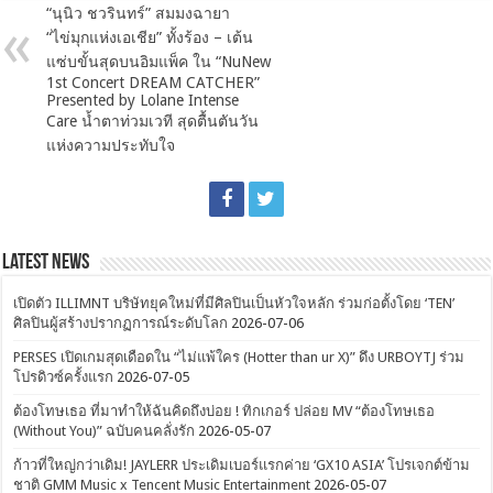
“นุนิว ชวรินทร์” สมมงฉายา
“ไข่มุกแห่งเอเชีย” ทั้งร้อง – เต้น
แซ่บขั้นสุดบนอิมแพ็ค ใน “NuNew
1st Concert DREAM CATCHER”
Presented by Lolane Intense
Care น้ำตาท่วมเวที สุดตื้นตันวัน
แห่งความประทับใจ
Latest News
เปิดตัว ILLIMNT บริษัทยุคใหม่ที่มีศิลปินเป็นหัวใจหลัก ร่วมก่อตั้งโดย ‘TEN’
ศิลปินผู้สร้างปรากฏการณ์ระดับโลก
2026-07-06
PERSES เปิดเกมสุดเดือดใน “ไม่แพ้ใคร (Hotter than ur X)” ดึง URBOYTJ ร่วม
โปรดิวซ์ครั้งแรก
2026-07-05
ต้องโทษเธอ ที่มาทำให้ฉันคิดถึงบ่อย ! ทิกเกอร์ ปล่อย MV “ต้องโทษเธอ
(Without You)” ฉบับคนคลั่งรัก
2026-05-07
ก้าวที่ใหญ่กว่าเดิม! JAYLERR ประเดิมเบอร์แรกค่าย ‘GX10 ASIA’ โปรเจกต์ข้าม
ชาติ GMM Music x Tencent Music Entertainment
2026-05-07