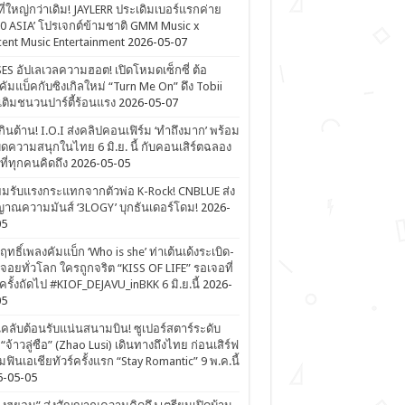
ที่ใหญ่กว่าเดิม! JAYLERR ประเดิมเบอร์แรกค่าย
0 ASIA’ โปรเจกต์ข้ามชาติ GMM Music x
ent Music Entertainment
2026-05-07
ES อัปเลเวลความฮอต! เปิดโหมดเซ็กซี่ ต้อ
คัมแบ็คกับซิงเกิลใหม่ “Turn Me On” ดึง Tobii
เติมชนวนปาร์ตี้ร้อนแรง
2026-05-07
ดเกินต้าน! I.O.I ส่งคลิปคอนเฟิร์ม ‘ทำถึงมาก’ พร้อม
ิดความสนุกในไทย 6 มิ.ย. นี้ กับคอนเสิร์ตฉลอง
ีที่ทุกคนคิดถึง
2026-05-05
ยมรับแรงกระแทกจากตัวพ่อ K-Rock! CNBLUE ส่ง
าณความมันส์ ‘3LOGY’ บุกธันเดอร์โดม!
2026-
05
ิฤทธิ์เพลงคัมแบ็ก ‘Who is she’ ท่าเต้นเด้งระเบิด-
จอยทั่วโลก ใครถูกจริต “KISS OF LIFE” รอเจอที่
รั้งถัดไป #KIOF_DEJAVU_inBKK 6 มิ.ย.นี้
2026-
05
ลับต้อนรับแน่นสนามบิน! ซูเปอร์สตาร์ระดับ
“จ้าวลู่ซือ” (Zhao Lusi) เดินทางถึงไทย ก่อนเสิร์ฟ
ฟินเอเชียทัวร์ครั้งแรก “Stay Romantic” 9 พ.ค.นี้
6-05-05