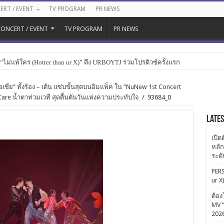
ERT / EVENT
TV PROGRAM
PR NEWS
ONCERT / EVENT
TV PROGRAM
PR NEWS
ไม่แพ้ใคร (Hotter than ur X)” ดึง URBOYTJ ร่วมโปรดิวซ์ครั้งแรก
เชีย” ทั้งร้อง – เต้น แซ่บขั้นสุดบนอิมแพ็ค ใน “NuNew 1st Concert
re น้ำตาท่วมเวที สุดตื้นตันวันแห่งความประทับใจ
/
93684_0
Late
เปิด
หลัก
ระด
PERS
ur X
ต้อง
MV “
202