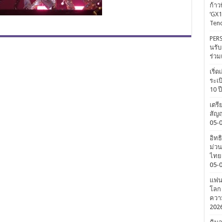
ก้าว
‘GX1
Tenc
PERS
นรับ
ร่วม
เริ่
ระเบ
10 ป
เตรี
สัญญ
05-
อิทธ
ม่วน
ไทยค
05-
แฟนค
โลก 
ความ
202