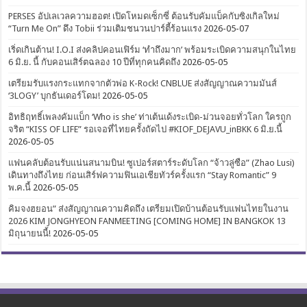
PERSES อัปเลเวลความฮอต! เปิดโหมดเซ็กซี่ ต้อนรับคัมแบ็คกับซิงเกิลใหม่
“Turn Me On” ดึง Tobii ร่วมเติมชนวนปาร์ตี้ร้อนแรง
2026-05-07
เริ่ดเกินต้าน! I.O.I ส่งคลิปคอนเฟิร์ม ‘ทำถึงมาก’ พร้อมระเบิดความสนุกในไทย
6 มิ.ย. นี้ กับคอนเสิร์ตฉลอง 10 ปีที่ทุกคนคิดถึง
2026-05-05
เตรียมรับแรงกระแทกจากตัวพ่อ K-Rock! CNBLUE ส่งสัญญาณความมันส์
‘3LOGY’ บุกธันเดอร์โดม!
2026-05-05
อิทธิฤทธิ์เพลงคัมแบ็ก ‘Who is she’ ท่าเต้นเด้งระเบิด-ม่วนจอยทั่วโลก ใครถูก
จริต “KISS OF LIFE” รอเจอที่ไทยครั้งถัดไป #KIOF_DEJAVU_inBKK 6 มิ.ย.นี้
2026-05-05
แฟนคลับต้อนรับแน่นสนามบิน! ซูเปอร์สตาร์ระดับโลก “จ้าวลู่ซือ” (Zhao Lusi)
เดินทางถึงไทย ก่อนเสิร์ฟความฟินเอเชียทัวร์ครั้งแรก “Stay Romantic” 9
พ.ค.นี้
2026-05-05
คิมจงฮยอน” ส่งสัญญาณความคิดถึง เตรียมเปิดบ้านต้อนรับแฟนไทยในงาน
2026 KIM JONGHYEON FANMEETING [COMING HOME] IN BANGKOK 13
มิถุนายนนี้!
2026-05-05