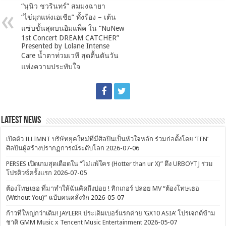
“นุนิว ชวรินทร์” สมมงฉายา
“ไข่มุกแห่งเอเชีย” ทั้งร้อง – เต้น
แซ่บขั้นสุดบนอิมแพ็ค ใน “NuNew
1st Concert DREAM CATCHER”
Presented by Lolane Intense
Care น้ำตาท่วมเวที สุดตื้นตันวัน
แห่งความประทับใจ
Latest News
เปิดตัว ILLIMNT บริษัทยุคใหม่ที่มีศิลปินเป็นหัวใจหลัก ร่วมก่อตั้งโดย ‘TEN’
ศิลปินผู้สร้างปรากฏการณ์ระดับโลก
2026-07-06
PERSES เปิดเกมสุดเดือดใน “ไม่แพ้ใคร (Hotter than ur X)” ดึง URBOYTJ ร่วม
โปรดิวซ์ครั้งแรก
2026-07-05
ต้องโทษเธอ ที่มาทำให้ฉันคิดถึงบ่อย ! ทิกเกอร์ ปล่อย MV “ต้องโทษเธอ
(Without You)” ฉบับคนคลั่งรัก
2026-05-07
ก้าวที่ใหญ่กว่าเดิม! JAYLERR ประเดิมเบอร์แรกค่าย ‘GX10 ASIA’ โปรเจกต์ข้าม
ชาติ GMM Music x Tencent Music Entertainment
2026-05-07