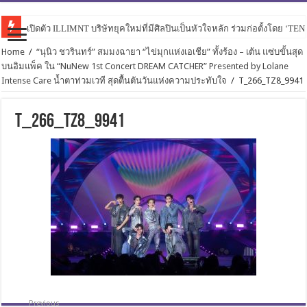
เปิดตัว ILLIMNT บริษัทยุคใหม่ที่มีศิลปินเป็นหัวใจหลัก ร่วมก่อตั้งโดย ‘TE
Home
/
“นุนิว ชวรินทร์” สมมงฉายา “ไข่มุกแห่งเอเชีย” ทั้งร้อง – เต้น แซ่บขั้นสุด
บนอิมแพ็ค ใน “NuNew 1st Concert DREAM CATCHER” Presented by Lolane
Intense Care น้ำตาท่วมเวที สุดตื้นตันวันแห่งความประทับใจ
/
T_266_TZ8_9941
T_266_TZ8_9941
Previous