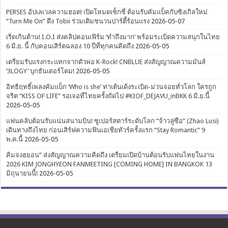
PERSES อัปเลเวลความฮอต! เปิดโหมดเซ็กซี่ ต้อนรับคัมแบ็คกับซิงเกิลใหม่
“Turn Me On” ดึง Tobii ร่วมเติมชนวนปาร์ตี้ร้อนแรง
2026-05-07
เริ่ดเกินต้าน! I.O.I ส่งคลิปคอนเฟิร์ม ‘ทำถึงมาก’ พร้อมระเบิดความสนุกในไทย
6 มิ.ย. นี้ กับคอนเสิร์ตฉลอง 10 ปีที่ทุกคนคิดถึง
2026-05-05
เตรียมรับแรงกระแทกจากตัวพ่อ K-Rock! CNBLUE ส่งสัญญาณความมันส์
‘3LOGY’ บุกธันเดอร์โดม!
2026-05-05
อิทธิฤทธิ์เพลงคัมแบ็ก ‘Who is she’ ท่าเต้นเด้งระเบิด-ม่วนจอยทั่วโลก ใครถูก
จริต “KISS OF LIFE” รอเจอที่ไทยครั้งถัดไป #KIOF_DEJAVU_inBKK 6 มิ.ย.นี้
2026-05-05
แฟนคลับต้อนรับแน่นสนามบิน! ซูเปอร์สตาร์ระดับโลก “จ้าวลู่ซือ” (Zhao Lusi)
เดินทางถึงไทย ก่อนเสิร์ฟความฟินเอเชียทัวร์ครั้งแรก “Stay Romantic” 9
พ.ค.นี้
2026-05-05
คิมจงฮยอน” ส่งสัญญาณความคิดถึง เตรียมเปิดบ้านต้อนรับแฟนไทยในงาน
2026 KIM JONGHYEON FANMEETING [COMING HOME] IN BANGKOK 13
มิถุนายนนี้!
2026-05-05