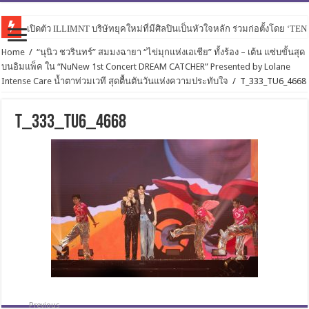
เปิดตัว ILLIMNT บริษัทยุคใหม่ที่มีศิลปินเป็นหัวใจหลัก ร่วมก่อตั้งโดย ‘TE
Home
/
“นุนิว ชวรินทร์” สมมงฉายา “ไข่มุกแห่งเอเชีย” ทั้งร้อง – เต้น แซ่บขั้นสุด
บนอิมแพ็ค ใน “NuNew 1st Concert DREAM CATCHER” Presented by Lolane
Intense Care น้ำตาท่วมเวที สุดตื้นตันวันแห่งความประทับใจ
/
T_333_TU6_4668
T_333_TU6_4668
Previous