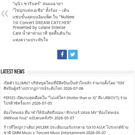
“นุนิว ชวรินทร์” สมมงฉายา
“ไข่มุกแห่งเอเชีย” ทั้งร้อง – เต้น
แซ่บขั้นสุดบนอิมแพ็ค ใน “NuNew
1st Concert DREAM CATCHER”
Presented by Lolane Intense
Care น้ำตาท่วมเวที สุดตื้นตันวัน
แห่งความประทับใจ
Latest News
เปิดตัว ILLIMNT บริษัทยุคใหม่ที่มีศิลปินเป็นหัวใจหลัก ร่วมก่อตั้งโดย ‘TEN’
ศิลปินผู้สร้างปรากฏการณ์ระดับโลก
2026-07-06
PERSES เปิดเกมสุดเดือดใน “ไม่แพ้ใคร (Hotter than ur X)” ดึง URBOYTJ ร่วม
โปรดิวซ์ครั้งแรก
2026-07-05
ต้องโทษเธอ ที่มาทำให้ฉันคิดถึงบ่อย ! ทิกเกอร์ ปล่อย MV “ต้องโทษเธอ
(Without You)” ฉบับคนคลั่งรัก
2026-05-07
ก้าวที่ใหญ่กว่าเดิม! JAYLERR ประเดิมเบอร์แรกค่าย ‘GX10 ASIA’ โปรเจกต์ข้าม
ชาติ GMM Music x Tencent Music Entertainment
2026-05-07