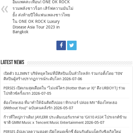
อิมแพคสะเทือน! ONE OK ROCK
รวมพลังชาวร็อก เสิร์ฟความมันไม่
ยั้ง ส่งท้ายปีให้แฟนเพลงชาวไทย
ใน ONE OK ROCK Luxury
Disease Asia Tour 2023 in
Bangkok
Latest News
เปิดตัว ILLIMNT บริษัทยุคใหม่ที่มีศิลปินเป็นหัวใจหลัก ร่วมก่อตั้งโดย ‘TEN’
ศิลปินผู้สร้างปรากฏการณ์ระดับโลก
2026-07-06
PERSES เปิดเกมสุดเดือดใน “ไม่แพ้ใคร (Hotter than ur X)” ดึง URBOYTJ ร่วม
โปรดิวซ์ครั้งแรก
2026-07-05
ต้องโทษเธอ ที่มาทำให้ฉันคิดถึงบ่อย ! ทิกเกอร์ ปล่อย MV “ต้องโทษเธอ
(Without You)” ฉบับคนคลั่งรัก
2026-05-07
ก้าวที่ใหญ่กว่าเดิม! JAYLERR ประเดิมเบอร์แรกค่าย ‘GX10 ASIA’ โปรเจกต์ข้าม
ชาติ GMM Music x Tencent Music Entertainment
2026-05-07
PERSES อัปเลเวลความฮอต! เปิดโหมดเซ็กซี่ ต้อนรับคัมแบ็คกับซิงเกิลใหม่