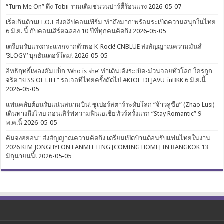
“Turn Me On” ดึง Tobii ร่วมเติมชนวนปาร์ตี้ร้อนแรง
2026-05-07
เริ่ดเกินต้าน! I.O.I ส่งคลิปคอนเฟิร์ม ‘ทำถึงมาก’ พร้อมระเบิดความสนุกในไทย
6 มิ.ย. นี้ กับคอนเสิร์ตฉลอง 10 ปีที่ทุกคนคิดถึง
2026-05-05
เตรียมรับแรงกระแทกจากตัวพ่อ K-Rock! CNBLUE ส่งสัญญาณความมันส์
‘3LOGY’ บุกธันเดอร์โดม!
2026-05-05
อิทธิฤทธิ์เพลงคัมแบ็ก ‘Who is she’ ท่าเต้นเด้งระเบิด-ม่วนจอยทั่วโลก ใครถูก
จริต “KISS OF LIFE” รอเจอที่ไทยครั้งถัดไป #KIOF_DEJAVU_inBKK 6 มิ.ย.นี้
2026-05-05
แฟนคลับต้อนรับแน่นสนามบิน! ซูเปอร์สตาร์ระดับโลก “จ้าวลู่ซือ” (Zhao Lusi)
เดินทางถึงไทย ก่อนเสิร์ฟความฟินเอเชียทัวร์ครั้งแรก “Stay Romantic” 9
พ.ค.นี้
2026-05-05
คิมจงฮยอน” ส่งสัญญาณความคิดถึง เตรียมเปิดบ้านต้อนรับแฟนไทยในงาน
2026 KIM JONGHYEON FANMEETING [COMING HOME] IN BANGKOK 13
มิถุนายนนี้!
2026-05-05