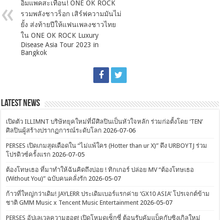
อิมแพคสะเทือน! ONE OK ROCK
รวมพลังชาวร็อก เสิร์ฟความมันไม่
ยั้ง ส่งท้ายปีให้แฟนเพลงชาวไทย
ใน ONE OK ROCK Luxury
Disease Asia Tour 2023 in
Bangkok
Latest News
เปิดตัว ILLIMNT บริษัทยุคใหม่ที่มีศิลปินเป็นหัวใจหลัก ร่วมก่อตั้งโดย ‘TEN’
ศิลปินผู้สร้างปรากฏการณ์ระดับโลก
2026-07-06
PERSES เปิดเกมสุดเดือดใน “ไม่แพ้ใคร (Hotter than ur X)” ดึง URBOYTJ ร่วม
โปรดิวซ์ครั้งแรก
2026-07-05
ต้องโทษเธอ ที่มาทำให้ฉันคิดถึงบ่อย ! ทิกเกอร์ ปล่อย MV “ต้องโทษเธอ
(Without You)” ฉบับคนคลั่งรัก
2026-05-07
ก้าวที่ใหญ่กว่าเดิม! JAYLERR ประเดิมเบอร์แรกค่าย ‘GX10 ASIA’ โปรเจกต์ข้าม
ชาติ GMM Music x Tencent Music Entertainment
2026-05-07
PERSES อัปเลเวลความฮอต! เปิดโหมดเซ็กซี่ ต้อนรับคัมแบ็คกับซิงเกิลใหม่