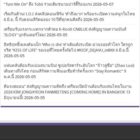
“Turn Me On” ดึง Tobii ร่วมเติมชนวนปาร์ตี้ร้อนแรง
2026-05-07
เริ่ดเกินต้าน! I.O.I ส่งคลิปคอนเฟิร์ม ‘ทำถึงมาก’ พร้อมระเบิดความสนุกในไทย
6 มิ.ย. นี้ กับคอนเสิร์ตฉลอง 10 ปีที่ทุกคนคิดถึง
2026-05-05
เตรียมรับแรงกระแทกจากตัวพ่อ K-Rock! CNBLUE ส่งสัญญาณความมันส์
‘3LOGY’ บุกธันเดอร์โดม!
2026-05-05
อิทธิฤทธิ์เพลงคัมแบ็ก ‘Who is she’ ท่าเต้นเด้งระเบิด-ม่วนจอยทั่วโลก ใครถูก
จริต “KISS OF LIFE” รอเจอที่ไทยครั้งถัดไป #KIOF_DEJAVU_inBKK 6 มิ.ย.นี้
2026-05-05
แฟนคลับต้อนรับแน่นสนามบิน! ซูเปอร์สตาร์ระดับโลก “จ้าวลู่ซือ” (Zhao Lusi)
เดินทางถึงไทย ก่อนเสิร์ฟความฟินเอเชียทัวร์ครั้งแรก “Stay Romantic” 9
พ.ค.นี้
2026-05-05
คิมจงฮยอน” ส่งสัญญาณความคิดถึง เตรียมเปิดบ้านต้อนรับแฟนไทยในงาน
2026 KIM JONGHYEON FANMEETING [COMING HOME] IN BANGKOK 13
มิถุนายนนี้!
2026-05-05