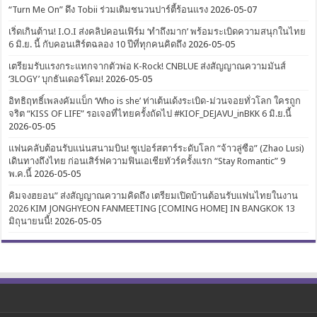
“Turn Me On” ดึง Tobii ร่วมเติมชนวนปาร์ตี้ร้อนแรง
2026-05-07
เริ่ดเกินต้าน! I.O.I ส่งคลิปคอนเฟิร์ม ‘ทำถึงมาก’ พร้อมระเบิดความสนุกในไทย
6 มิ.ย. นี้ กับคอนเสิร์ตฉลอง 10 ปีที่ทุกคนคิดถึง
2026-05-05
เตรียมรับแรงกระแทกจากตัวพ่อ K-Rock! CNBLUE ส่งสัญญาณความมันส์
‘3LOGY’ บุกธันเดอร์โดม!
2026-05-05
อิทธิฤทธิ์เพลงคัมแบ็ก ‘Who is she’ ท่าเต้นเด้งระเบิด-ม่วนจอยทั่วโลก ใครถูก
จริต “KISS OF LIFE” รอเจอที่ไทยครั้งถัดไป #KIOF_DEJAVU_inBKK 6 มิ.ย.นี้
2026-05-05
แฟนคลับต้อนรับแน่นสนามบิน! ซูเปอร์สตาร์ระดับโลก “จ้าวลู่ซือ” (Zhao Lusi)
เดินทางถึงไทย ก่อนเสิร์ฟความฟินเอเชียทัวร์ครั้งแรก “Stay Romantic” 9
พ.ค.นี้
2026-05-05
คิมจงฮยอน” ส่งสัญญาณความคิดถึง เตรียมเปิดบ้านต้อนรับแฟนไทยในงาน
2026 KIM JONGHYEON FANMEETING [COMING HOME] IN BANGKOK 13
มิถุนายนนี้!
2026-05-05