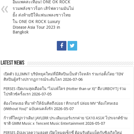
อิมแพคสะเทือน! ONE OK ROCK
รวมพลังชาวร็อก เสิร์ฟความมันไม่
ยั้ง ส่งท้ายปีให้แฟนเพลงชาวไทย
ใน ONE OK ROCK Luxury
Disease Asia Tour 2023 in
Bangkok
Latest News
เปิดตัว ILLIMNT บริษัทยุคใหม่ที่มีศิลปินเป็นหัวใจหลัก ร่วมก่อตั้งโดย ‘TEN’
ศิลปินผู้สร้างปรากฏการณ์ระดับโลก
2026-07-06
PERSES เปิดเกมสุดเดือดใน “ไม่แพ้ใคร (Hotter than ur X)” ดึง URBOYTJ ร่วม
โปรดิวซ์ครั้งแรก
2026-07-05
ต้องโทษเธอ ที่มาทำให้ฉันคิดถึงบ่อย ! ทิกเกอร์ ปล่อย MV “ต้องโทษเธอ
(Without You)” ฉบับคนคลั่งรัก
2026-05-07
ก้าวที่ใหญ่กว่าเดิม! JAYLERR ประเดิมเบอร์แรกค่าย ‘GX10 ASIA’ โปรเจกต์ข้าม
ชาติ GMM Music x Tencent Music Entertainment
2026-05-07
PERSES อัปเลเวลความฮอต! เปิดโหมดเซ็กซี่ ต้อนรับคัมแบ็คกับซิงเกิลใหม่