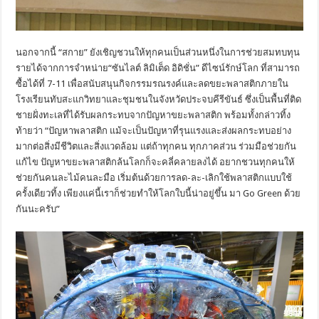
นอกจากนี้ “สกาย” ยังเชิญชวนให้ทุกคนเป็นส่วนหนึ่งในการช่วยสมทบทุน
รายได้จากการจำหน่าย“ซันไลต์ ลิมิเต็ด อิดิชั่น” ดีไซน์รักษ์โลก ที่สามารถ
ซื้อได้ที่ 7-11 เพื่อสนับสนุนกิจกรรมรณรงค์และลดขยะพลาสติกภายใน
โรงเรียนทับสะแกวิทยาและชุมชนในจังหวัดประจบคีรีขันธ์ ซึ่งเป็นพื้นที่ติด
ชายฝั่งทะเลที่ได้รับผลกระทบจากปัญหาขยะพลาสติก พร้อมทั้งกล่าวทิ้ง
ท้ายว่า “ปัญหาพลาสติก แม้จะเป็นปัญหาที่รุนแรงและส่งผลกระทบอย่าง
มากต่อสิ่งมีชีวิตและสิ่งแวดล้อม แต่ถ้าทุกคน ทุกภาคส่วน ร่วมมือช่วยกัน
แก้ไข ปัญหาขยะพลาสติกล้นโลกก็จะคลี่คลายลงได้ อยากชวนทุกคนให้
ช่วยกันคนละไม้คนละมือ เริ่มต้นด้วยการลด-ละ-เลิกใช้พลาสติกแบบใช้
ครั้งเดียวทิ้ง เพียงแค่นี้เราก็ช่วยทำให้โลกใบนี้น่าอยู่ขึ้น มา Go Green ด้วย
กันนะครับ”