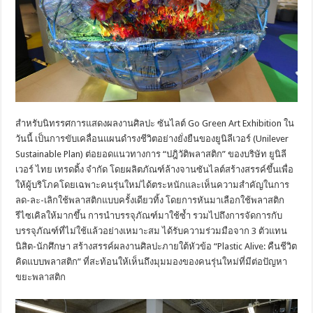
สำหรับนิทรรศการแสดงผลงานศิลปะ ซันไลต์ Go Green Art Exhibition ใน
วันนี้ เป็นการขับเคลื่อนแผนดำรงชีวิตอย่างยั่งยืนของยูนิลีเวอร์ (Unilever
Sustainable Plan) ต่อยอดแนวทางการ “ปฎิวัติพลาสติก” ของบริษัท ยูนิลี
เวอร์ ไทย เทรดดิ้ง จำกัด โดยผลิตภัณฑ์ล้างจานซันไลต์สร้างสรรค์ขึ้นเพื่อ
ให้ผู้บริโภคโดยเฉพาะคนรุ่นใหม่ได้ตระหนักและเห็นความสำคัญในการ
ลด-ละ-เลิกใช้พลาสติกแบบครั้งเดียวทิ้ง โดยการหันมาเลือกใช้พลาสติก
รีไซเคิลให้มากขึ้น การนำบรรจุภัณฑ์มาใช้ซ้ำ รวมไปถึงการจัดการกับ
บรรจุภัณฑ์ที่ไม่ใช้แล้วอย่างเหมาะสม ได้รับความร่วมมือจาก 3 ตัวแทน
นิสิต-นักศึกษา สร้างสรรค์ผลงานศิลปะภายใต้หัวข้อ “Plastic Alive: คืนชีวิต
คิดแบบพลาสติก” ที่สะท้อนให้เห็นถึงมุมมองของคนรุ่นใหม่ที่มีต่อปัญหา
ขยะพลาสติก