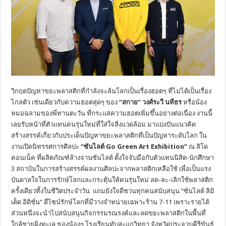
วิกฤตปัญหาขยะพลาสติกที่กำลังจะล้นโลกเป็นเรื่องฮอตๆ ที่ไม่ได้เป็นเรื่อง
ไกลตัว เช่นเดียวกับความฮอตสุดๆ ของ
“สกาย” วงศ์ระวี นทีธร
หรือน้อง
หมอฉลามของพี่ทานตะวัน ที่กระแสความฮอตเพิ่มขึ้นอย่างต่อเนื่อง งานนี้
เลยรับหน้าที่ตัวแทนคนรุ่นใหม่ที่ใส่ใจสิ่งแวดล้อม มาแบ่งปันแนวคิด
สร้างสรรค์เกี่ยวกับประเด็นปัญหาขยะพลาสติกที่เป็นปัญหาระดับโลก ใน
งานเปิดนิทรรศการศิลปะ
“ซันไลต์
Go Green Art Exhibition”
ณ ลิโด
คอนเน็ค ที่ผลิตภัณฑ์ล้างจานซันไลต์ ตั้งใจจับมือกับตัวแทนนิสิต-นักศึกษา
3 สถาบันในการสร้างสรรค์ผลงานศิลปะจากพลาสติกเหลือใช้ เพื่อเป็นแรง
บันดาลใจในการรักษ์โลกและกระตุ้นให้คนรุ่นใหม่ ลด-ละ-เลิกใช้พลาสติก
ครั้งเดียวทิ้งในชีวิตประจำวัน แถมยังใจดีชวนทุกคนสนับสนุน “ซันไลต์ ลิมิ
เต็ด อิดิชั่น” ดีไซน์รักษ์โลกที่มีวางจำหน่ายเฉพาะร้าน 7-11 เพราะรายได้
ส่วนหนึ่งจะนำไปสนับสนุนกิจกรรมรณรงค์และลดขยะพลาสติกในพื้นที่
ใกล้ชายฝั่งทะเล ของน้องๆ โรงเรียนทับสะแกวิทยา จังหวัดประจวบคีรีขันธ์