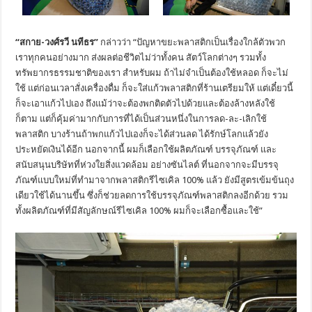
“สกาย
-วงศ์รวี นทีธร”
กล่าวว่า “ปัญหาขยะพลาสติกเป็นเรื่องใกล้ตัวพวก
เราทุกคนอย่างมาก ส่งผลต่อชีวิตไม่ว่าทั้งคน สัตว์โลกต่างๆ รวมทั้ง
ทรัพยากรธรรมชาติของเรา สำหรับผม ถ้าไม่จำเป็นต้องใช้หลอด ก็จะไม่
ใช้ แต่ก่อนเวลาสั่งเครื่องดื่ม ก็จะใส่แก้วพลาสติกที่ร้านเตรียมให้ แต่เดี๋ยวนี้
ก็จะเอาแก้วไปเอง ถึงแม้ว่าจะต้องพกติดตัวไปด้วยและต้องล้างหลังใช้
ก็ตาม แต่ก็คุ้มค่ามากกับการที่ได้เป็นส่วนหนึ่งในการลด-ละ-เลิกใช้
พลาสติก บางร้านถ้าพกแก้วไปเองก็จะได้ส่วนลด ได้รักษ์โลกแล้วยัง
ประหยัดเงินได้อีก นอกจากนี้ ผมก็เลือกใช้ผลิตภัณฑ์ บรรจุภัณฑ์ และ
สนับสนุนบริษัทที่ห่วงใยสิ่งแวดล้อม อย่างซันไลต์ ที่นอกจากจะมีบรรจุ
ภัณฑ์แบบใหม่ที่ทำมาจากพลาสติกรีไซเคิล 100% แล้ว ยังมีสูตรเข้มข้นถุง
เดียวใช้ได้นานขึ้น ซึ่งก็ช่วยลดการใช้บรรจุภัณฑ์พลาสติกลงอีกด้วย รวม
ทั้งผลิตภัณฑ์ที่มีสัญลักษณ์รีไซเคิล 100% ผมก็จะเลือกซื้อและใช้”