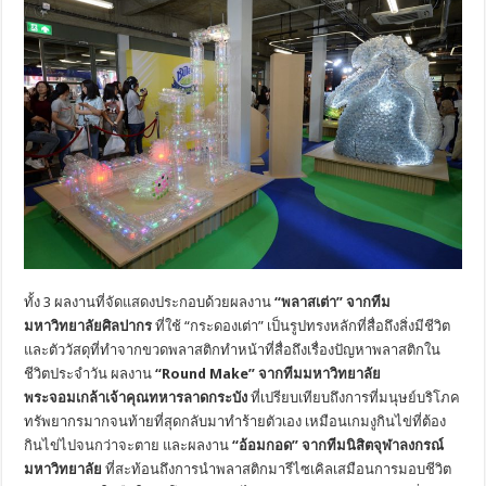
ทั้ง 3 ผลงานที่จัดแสดงประกอบด้วยผลงาน
“พลาสเต่า” จากทีม
มหาวิทยาลัยศิลปากร
ที่ใช้ “กระดองเต่า” เป็นรูปทรงหลักที่สื่อถึงสิ่งมีชีวิต
และตัววัสดุที่ทำจากขวดพลาสติกทำหน้าที่สื่อถึงเรื่องปัญหาพลาสติกใน
ชีวิตประจำวัน ผลงาน
“
Round Make” จากทีมมหาวิทยาลัย
พระจอมเกล้าเจ้าคุณทหารลาดกระบัง
ที่เปรียบเทียบถึงการที่มนุษย์บริโภค
ทรัพยากรมากจนท้ายที่สุดกลับมาทำร้ายตัวเอง เหมือนเกมงูกินไข่ที่ต้อง
กินไข่ไปจนกว่าจะตาย และผลงาน
“อ้อมกอด” จากทีมนิสิตจุฬาลงกรณ์
มหาวิทยาลัย
ที่สะท้อนถึงการนำพลาสติกมารีไซเคิลเสมือนการมอบชีวิต