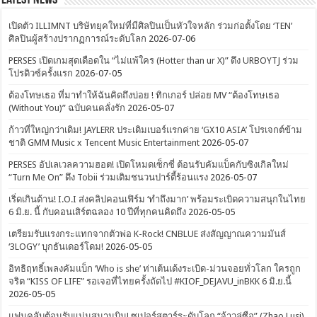
Latest News
เปิดตัว ILLIMNT บริษัทยุคใหม่ที่มีศิลปินเป็นหัวใจหลัก ร่วมก่อตั้งโดย ‘TEN’
ศิลปินผู้สร้างปรากฏการณ์ระดับโลก
2026-07-06
PERSES เปิดเกมสุดเดือดใน “ไม่แพ้ใคร (Hotter than ur X)” ดึง URBOYTJ ร่วม
โปรดิวซ์ครั้งแรก
2026-07-05
ต้องโทษเธอ ที่มาทำให้ฉันคิดถึงบ่อย ! ทิกเกอร์ ปล่อย MV “ต้องโทษเธอ
(Without You)” ฉบับคนคลั่งรัก
2026-05-07
ก้าวที่ใหญ่กว่าเดิม! JAYLERR ประเดิมเบอร์แรกค่าย ‘GX10 ASIA’ โปรเจกต์ข้าม
ชาติ GMM Music x Tencent Music Entertainment
2026-05-07
PERSES อัปเลเวลความฮอต! เปิดโหมดเซ็กซี่ ต้อนรับคัมแบ็คกับซิงเกิลใหม่
“Turn Me On” ดึง Tobii ร่วมเติมชนวนปาร์ตี้ร้อนแรง
2026-05-07
เริ่ดเกินต้าน! I.O.I ส่งคลิปคอนเฟิร์ม ‘ทำถึงมาก’ พร้อมระเบิดความสนุกในไทย
6 มิ.ย. นี้ กับคอนเสิร์ตฉลอง 10 ปีที่ทุกคนคิดถึง
2026-05-05
เตรียมรับแรงกระแทกจากตัวพ่อ K-Rock! CNBLUE ส่งสัญญาณความมันส์
‘3LOGY’ บุกธันเดอร์โดม!
2026-05-05
อิทธิฤทธิ์เพลงคัมแบ็ก ‘Who is she’ ท่าเต้นเด้งระเบิด-ม่วนจอยทั่วโลก ใครถูก
จริต “KISS OF LIFE” รอเจอที่ไทยครั้งถัดไป #KIOF_DEJAVU_inBKK 6 มิ.ย.นี้
2026-05-05
แฟนคลับต้อนรับแน่นสนามบิน! ซูเปอร์สตาร์ระดับโลก “จ้าวลู่ซือ” (Zhao Lusi)