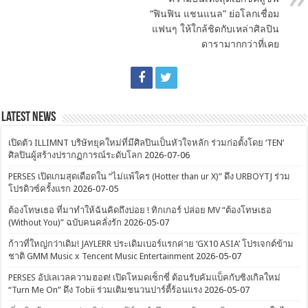
“ฟินฟิน แชนแนล” ย่อโลกเชื่อม
แฟนๆ ให้ใกล้ชิดกับเหล่าศิลปิน
ดารามากกว่าที่เคย
Latest News
เปิดตัว ILLIMNT บริษัทยุคใหม่ที่มีศิลปินเป็นหัวใจหลัก ร่วมก่อตั้งโดย ‘TEN’
ศิลปินผู้สร้างปรากฏการณ์ระดับโลก
2026-07-06
PERSES เปิดเกมสุดเดือดใน “ไม่แพ้ใคร (Hotter than ur X)” ดึง URBOYTJ ร่วม
โปรดิวซ์ครั้งแรก
2026-07-05
ต้องโทษเธอ ที่มาทำให้ฉันคิดถึงบ่อย ! ทิกเกอร์ ปล่อย MV “ต้องโทษเธอ
(Without You)” ฉบับคนคลั่งรัก
2026-05-07
ก้าวที่ใหญ่กว่าเดิม! JAYLERR ประเดิมเบอร์แรกค่าย ‘GX10 ASIA’ โปรเจกต์ข้าม
ชาติ GMM Music x Tencent Music Entertainment
2026-05-07
PERSES อัปเลเวลความฮอต! เปิดโหมดเซ็กซี่ ต้อนรับคัมแบ็คกับซิงเกิลใหม่
“Turn Me On” ดึง Tobii ร่วมเติมชนวนปาร์ตี้ร้อนแรง
2026-05-07