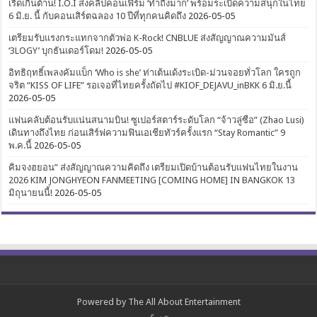
เริ่ดเกินต้าน! I.O.I ส่งคลิปคอนเฟิร์ม ‘ทำถึงมาก’ พร้อมระเบิดความสนุกในไทย
6 มิ.ย. นี้ กับคอนเสิร์ตฉลอง 10 ปีที่ทุกคนคิดถึง
2026-05-05
เตรียมรับแรงกระแทกจากตัวพ่อ K-Rock! CNBLUE ส่งสัญญาณความมันส์
‘3LOGY’ บุกธันเดอร์โดม!
2026-05-05
อิทธิฤทธิ์เพลงคัมแบ็ก ‘Who is she’ ท่าเต้นเด้งระเบิด-ม่วนจอยทั่วโลก ใครถูก
จริต “KISS OF LIFE” รอเจอที่ไทยครั้งถัดไป #KIOF_DEJAVU_inBKK 6 มิ.ย.นี้
2026-05-05
แฟนคลับต้อนรับแน่นสนามบิน! ซูเปอร์สตาร์ระดับโลก “จ้าวลู่ซือ” (Zhao Lusi)
เดินทางถึงไทย ก่อนเสิร์ฟความฟินเอเชียทัวร์ครั้งแรก “Stay Romantic” 9
พ.ค.นี้
2026-05-05
คิมจงฮยอน” ส่งสัญญาณความคิดถึง เตรียมเปิดบ้านต้อนรับแฟนไทยในงาน
2026 KIM JONGHYEON FANMEETING [COMING HOME] IN BANGKOK 13
มิถุนายนนี้!
2026-05-05
Powered by
The All About Entertainment