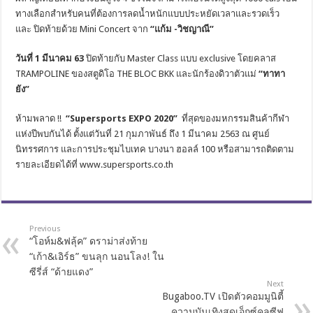
ทางเลือกสำหรับคนที่ต้องการลดน้ำหนักแบบประหยัดเวลาและรวดเร็ว
และ ปิดท้ายด้วย Mini Concert จาก
“แก้ม
-วิชญาณี”
วันที่
1 มีนาคม 63
ปิดท้ายกับ Master Class แบบ exclusive โดยคลาส
TRAMPOLINE ของสตูดิโอ THE BLOC BKK และนักร้องดิวาตัวแม่
“ทาทา
ยัง”
ห้ามพลาด !!
“Supersports EXPO 2020”
ที่สุดของมหกรรมสินค้ากีฬา
แห่งปีพบกันได้ ตั้งแต่วันที่ 21 กุมภาพันธ์ ถึง 1 มีนาคม 2563 ณ ศูนย์
นิทรรศการ และการประชุมไบเทค บางนา ฮอลล์ 100 หรือสามารถติดตาม
รายละเอียดได้ที่ www.supersports.co.th
Previous
“โอห์ม&ฟลุ้ค” ดราม่าส่งท้าย
“เก้า&เอิร์ธ” ขนลุก นอนโลง! ใน
ซีรี่ส์ “ด้ายแดง”
Next
Bugaboo.TV เปิดตัวคอมมูนิตี้
ความบันเทิงสุดเอ็กซ์คลูซีฟ