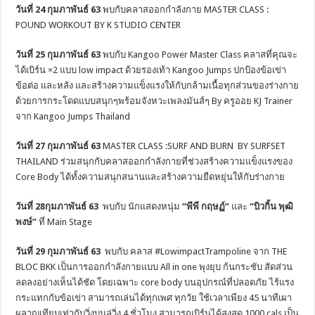
วันที่
24
กุมภาพันธ์
63
พบกับคลาสออกกำลังกาย MASTER CLASS :
POUND WORKOUT BY K STUDIO CENTER
วันที่
25
กุมภาพันธ์
63
พบกับ Kangoo Power Master Class คลาสที่คุณจะ
ได้เบิร์น ×2 แบบ low impact ด้วยรองเท้า Kangoo Jumps ปกป้องข้อเข่า
ข้อต่อ และหลัง และสร้างความแข็งแรงให้กับกล้ามเนื้อทุกส่วนของร่างกาย
ด้วยการกระโดดแบบสนุกๆพร้อมจังหวะเพลงมันส์ๆ By ครูออย KJ Trainer
จาก Kangoo Jumps Thailand
วันที่
27
กุมภาพันธ์
63
MASTER CLASS :SURF AND BURN BY SURFSET
THAILAND ร่วมสนุกกับคลาสออกกำลังกายที่ช่วงสร้างความแข็งแรงของ
Core Body ได้ทั้งความสนุกสนานและสร้างความยืดหยุ่นให้กับร่างกาย
วันที่
28
กุมภาพันธ์
63
พบกับ นักแสดงหนุ่ม
“พีพี กฤษฏ์”
และ
“บิวกิ้น พุฒิ
พงษ์”
ที่ Main Stage
วันที่
29
กุมภาพันธ์
63
พบกับ คลาส #LowimpactTrampoline จาก THE
BLOC BKK เป็นการออกกำลังกายแบบ All in one พุงยุบ ก้นกระชับ สัดส่วน
ลดลงอย่างเห็นได้ชัด โดยเฉพาะ core body บนอุปกรณ์ที่ปลอดภัย ไร้แรง
กระแทกกับข้อเข่า สามารถเล่นได้ทุกเพศ ทุกวัย ใช้เวลาเพียง 45 นาทีเผา
ผลาญเทียบเท่ากับวิ่งบนลู่วิ่ง 4 ชั่วโมง สามารถเบิร์นได้สูงสุด 1000 cals เป็น