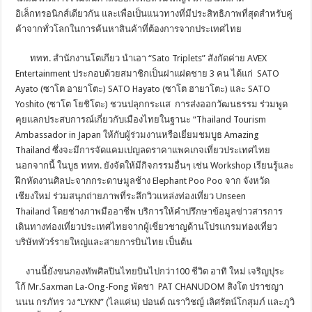
อิเล็กทรอนิกส์เดียวกัน และเพื่อเป็นแนวทางที่มีประสิทธิภาพที่สุดสำหรับคู่
ค้าจากทั่วโลกในการค้นหาสินค้าที่ต้องการจากประเทศไทย
ททท. สำนักงานโตเกียว นำเอา “Sato Triplets” สังกัดค่าย AVEX
Entertainment ประกอบด้วยสมาชิกเป็นฝาแฝดชาย 3 คน ได้แก่ SATO
Ayato (ซาโต อายาโตะ) SATO Hayato (ซาโต ฮายาโตะ) และ SATO
Yoshito (ซาโต โยชิโตะ) ชวนปลุกกระแส การส่งออกวัฒนธรรม ร่วมพูด
คุยแลกประสบการณ์เกี่ยวกับเมืองไทยในฐานะ “Thailand Tourism
Ambassador in Japan ให้กับผู้ร่วมงานหรือเยี่ยมชมบูธ Amazing
Thailand ซึ่งจะมีการจัดแคมเปญลดราคาแพคเกจเที่ยวประเทศไทย
นอกจากนี้ ในบูธ ททท. ยังจัดให้มีกิจกรรมอื่นๆ เช่น Workshop เรียนรู้และ
ฝึกหัดงานศิลปะจากกระดาษมูลช้าง Elephant Poo Poo จาก จังหวัด
เชียงใหม่ ร่วมสนุกถ่ายภาพที่ระลึกวิวแหล่งท่องเที่ยว Unseen
Thailand โดยช่างภาพมืออาชีพ บริการให้คำปรึกษาข้อมูลข่าวสารการ
เดินทางท่องเที่ยวประเทศไทยจากผู้เชี่ยวชาญด้านโปรแกรมท่องเที่ยว
บริษัททัวร์รายใหญ่และสายการบินไทย เป็นต้น
งานนี้ยังขนกองทัพศิลปินไทยบินไปกว่า100 ชีวิต อาทิ ใหม่ เจริญปุระ
โก้ Mr.Saxman La-Ong-Fong พัดชา PAT CHANUDOM สิงโต ปราชญา
นนน กรภัทร วง “LYKN” (ไลแค่น) ปอนด์ ณราวิชญ์ เลิศรัตน์โกสุมภ์ และภูวิ