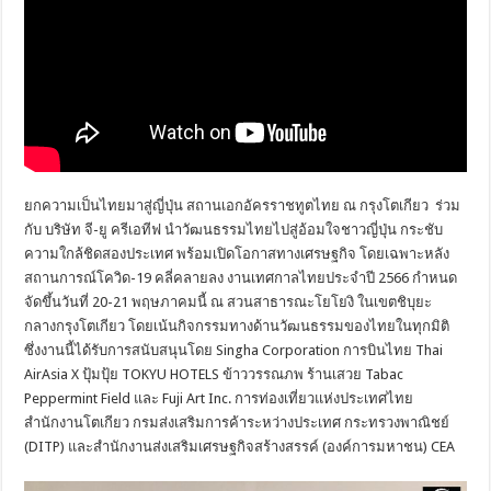
ยกความเป็นไทยมาสู่ญี่ปุ่น สถานเอกอัครราชทูตไทย ณ กรุงโตเกียว ร่วม
กับ บริษัท จี-ยู ครีเอทีฟ นำวัฒนธรรมไทยไปสู่อ้อมใจชาวญี่ปุ่น กระชับ
ความใกล้ชิดสองประเทศ พร้อมเปิดโอกาสทางเศรษฐกิจ โดยเฉพาะหลัง
สถานการณ์โควิด-19 คลี่คลายลง งานเทศกาลไทยประจำปี 2566 กำหนด
จัดขึ้นวันที่ 20-21 พฤษภาคมนี้ ณ สวนสาธารณะโยโยงิ ในเขตชิบุยะ
กลางกรุงโตเกียว โดยเน้นกิจกรรมทางด้านวัฒนธรรมของไทยในทุกมิติ
ซึ่งงานนี้ได้รับการสนับสนุนโดย Singha Corporation การบินไทย Thai
AirAsia X ปุ้มปุ้ย TOKYU HOTELS ข้าววรรณภพ ร้านเสวย Tabac
Peppermint Field และ Fuji Art Inc. การท่องเที่ยวแห่งประเทศไทย
สำนักงานโตเกียว กรมส่งเสริมการค้าระหว่างประเทศ กระทรวงพาณิชย์
(DITP) และสํานักงานส่งเสริมเศรษฐกิจสร้างสรรค์ (องค์การมหาชน) CEA