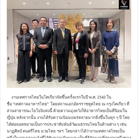
งานเทศกาลไทยในโตเกียวจัดขึ้นครั้งแรกในปี พ.ศ. 2543 ใน
ชื่อ “เทศกาลอาหารไทย” โดยสถานเอกอัครราชทูตไทย ณ กรุงโตเกียว ที่
สวนสาธารณะโยโยงิแห่งนี้ ด้วยความมุ่งหวังให้อาหารไทยเป็นที่นิยมใน
ญี่ปุ่น หลังจากนั้น งานได้รับความนิยมแพร่หลายมากยิ่งขึ้นในทุก ๆ ปี โดย
ได้ต่อยอดขยายเป็นการประชาสัมพันธ์วัฒนธรรมไทยในด้านต่าง ๆ เช่น
นาฏศิลป์ ดนตรีไทย มวยไทย ฯลฯ โดยกล่าวได้ว่างานเทศกาลไทยเป็น
หนึ่งในงานกลางแจ้งที่ได้รับความนิยมและเป็นที่รู้จักมากที่สุดงานหนึ่งของ