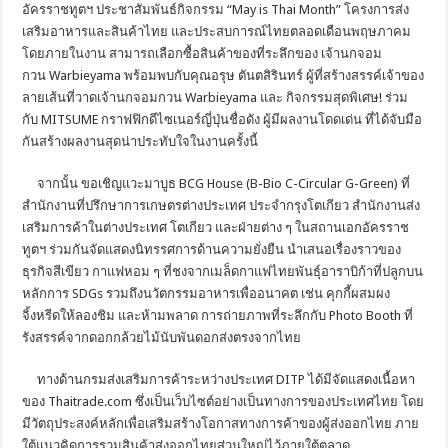
อัครราชทูตฯ ประชาสัมพันธ์กิจกรรม “May is Thai Month” โครงการส่ง
เสริมอาหารและสินค้าไทย และประสบการณ์ไทยตลอดเดือนพฤษภาคม
โดยภายในงาน สามารถเลือกซื้อสินค้าของที่ระลึกของ เจ้านกจอม
กวน Warbieyama พร้อมพบกับคุณอรุษ ตันตสิรินทร์ ผู้ที่สร้างสรรค์เจ้าของ
ลายเส้นที่วาดเจ้านกจอมกวน Warbieyama และ กิจกรรมสุดพิเศษ! ร่วม
กับ MITSUME กราฟฟิกดีไซเนอร์ญี่ปุ่นชื่อดัง ผู้มีผลงานโดดเด่น ที่ได้จับมือ
กันสร้างผลงานสุดน่าประทับใจในงานครั้งนี้
จากนั้น ขอเชิญแวะมาบูธ BCG House (B-Bio C-Circular G-Green) ที่
สำนักงานที่ปรึกษาการเกษตรต่างประเทศ ประจำกรุงโตเกียว สำนักงานส่ง
เสริมการค้าในต่างประเทศ โตเกียว และฝ่ายต่าง ๆ ในสถานเอกอัครราช
ทูตฯ ร่วมกันจัดแสดงนิทรรศการด้านความยั่งยืน นำเสนอเรื่องราวของ
ธุรกิจสีเขียว กาแฟหอม ๆ ที่ชงจากเมล็ดกาแฟไทยพันธุ์อาราบิก้าที่ปลูกบน
หลักการ SDGs รวมถึงนวัตกรรมอาหารเพื่ออนาคต เช่น คุกกี้ผสมผง
จิ้งหรีดให้ลองชิม และห้ามพลาด การถ่ายภาพที่ระลึกกับ Photo Booth ที่
รังสรรค์จากดอกกล้วยไม้นับพันดอกส่งตรงจากไทย
ทางด้านกรมส่งเสริมการค้าระหว่างประเทศ DITP ได้มีจัดแสดงเนื้อหา
ของ Thaitrade.com ซึ่งเป็นเว็บไซต์อย่างเป็นทางการของประเทศไทย โดย
มีวัตถุประสงค์หลักเพื่อเสริมสร้างโอกาสทางการค้าของผู้ส่งออกไทย ภาย
ใต้แนวคิดการรวมสินค้าส่งออกไทยส่วนใหญ่ไว้ภายใต้ตลาด