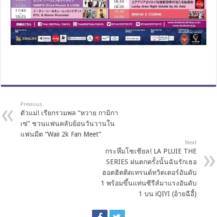
Previous
ตัวแม่! เรียกรวมพล “หวาย กามิกา
เซ่” ชวนแฟนคลับย้อนวันวานใน
แฟนมีต “Waii 2k Fan Meet”
Next
กระหึ่มโซเชียล! LA PLUIE THE
SERIES ฝนตกครั้งนั้นฉันรักเธอ
ฮอตฮิตติดเทรนด์ทวิตเตอร์อันดับ
1 พร้อมขึ้นแท่นซีรีส์มาแรงอันดับ
1 บน iQIYI (อ้ายฉีอี้)