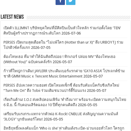
Latest News
เปิดตัว ILLIMNT บริษัทยุคใหม่ที่มีศิลปินเป็นหัวใจหลัก ร่วมก่อตั้งโดย ‘TEN’
ศิลปินผู้สร้างปรากฏการณ์ระดับโลก
2026-07-06
PERSES เปิดเกมสุดเดือดใน “ไม่แพ้ใคร (Hotter than ur X)” ดึง URBOYTJ ร่วม
โปรดิวซ์ครั้งแรก
2026-07-05
ต้องโทษเธอ ที่มาทำให้ฉันคิดถึงบ่อย ! ทิกเกอร์ ปล่อย MV “ต้องโทษเธอ
(Without You)” ฉบับคนคลั่งรัก
2026-05-07
ก้าวที่ใหญ่กว่าเดิม! JAYLERR ประเดิมเบอร์แรกค่าย ‘GX10 ASIA’ โปรเจกต์ข้าม
ชาติ GMM Music x Tencent Music Entertainment
2026-05-07
PERSES อัปเลเวลความฮอต! เปิดโหมดเซ็กซี่ ต้อนรับคัมแบ็คกับซิงเกิลใหม่
“Turn Me On” ดึง Tobii ร่วมเติมชนวนปาร์ตี้ร้อนแรง
2026-05-07
เริ่ดเกินต้าน! I.O.I ส่งคลิปคอนเฟิร์ม ‘ทำถึงมาก’ พร้อมระเบิดความสนุกในไทย
6 มิ.ย. นี้ กับคอนเสิร์ตฉลอง 10 ปีที่ทุกคนคิดถึง
2026-05-05
เตรียมรับแรงกระแทกจากตัวพ่อ K-Rock! CNBLUE ส่งสัญญาณความมันส์
‘3LOGY’ บุกธันเดอร์โดม!
2026-05-05
อิทธิฤทธิ์เพลงคัมแบ็ก ‘Who is she’ ท่าเต้นเด้งระเบิด-ม่วนจอยทั่วโลก ใครถูก