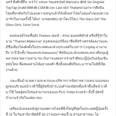
นทร์ ตั้งศักดิ์ยืน วง ETC แหนม รณเดช Bell Warisara 4EVE Sin Singular
TopTap Jirakit BNK48 CGM48 และ Last idol Thailand นอกจากศิลปิน
ไทยที่ยกทัพกันไปมอบความสนุกแล้วก็ยังมีเหล่าไทยไอดอลไปมอบความ
น่ารักในงานครั้งนี้ ได้แก่ วง HatoBito (ฮาโตะบิโตะ) The Glass Girl The
Glass Girls, Sora! Sora!
คอสเพลย์ไทยชื่อดัง Thames เทมส์ – สรณ ขุนพลพิทักษ์ หรือที่รู้จักใน
นาม “Thames Malerose” คอสเพลเยอร์มืออาชีพที่สร้างสรรค์ผลงานและ
มีชื่อเสียงโด่งดังทั้งในประเทศและต่างประเทศในวงการ Cosplay มานาน
ถึง 15 ปี อีกทั้ง “Naomichi Hanazono” ศิลปินและนักแสดงละครเวทีหนุ่มผู้
หลากหลายความสามารถ กับการแสดงการร่ายรำศิลปะญี่ปุ่นกับอนิเมชั่น
สมัยใหม่ ที่ผสมผสานได้อย่างลงตัว ซึ่งทั้งสองศิลปินจะมาร่วมในพิธีเปิด
งานด้วย
และเพื่ออำนวยความสะดวกและบริหารการจัดการความหนาแน่นของ
ฝูงชนบริเวณหน้าเวที ปีนี้ผู้จัดจึงนำระบบสำรองบัตรเพื่อเข้าพื้นที่หน้าเวที
มาใช้ โดยผู้สนใจชมสามารถจองและรับ E-Ticket ล่วงหน้า ทั้งนี้ บัตรมี
จำนวนจำกัดในแต่ละรอบ
เตรียมนับถอยหลังสู่งานเทศกาลไทยที่ยิ่งใหญ่ที่สุดในประเทศญี่ปุ่นครั้ง
ที่ 23 ในวันเสาร์อาทิตย์ที่ 20-21 พฤษภาคมนี้ ณ สวนสาธารณะ โย