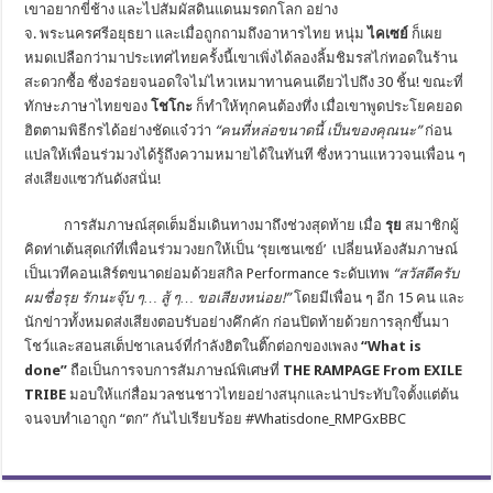
เขาอยากขี่ช้าง และไปสัมผัสดินแดนมรดกโลก อย่าง
จ. พระนครศรีอยุธยา และเมื่อถูกถามถึงอาหารไทย หนุ่ม
ไคเซย์
ก็เผย
หมดเปลือกว่ามาประเทศไทยครั้งนี้เขาเพิ่งได้ลองลิ้มชิมรสไก่ทอดในร้าน
สะดวกซื้อ ซึ่งอร่อยจนอดใจไม่ไหวเหมาทานคนเดียวไปถึง 30 ชิ้น! ขณะที่
ทักษะภาษาไทยของ
โชโกะ
ก็ทำให้ทุกคนต้องทึ่ง เมื่อเขาพูดประโยคยอด
ฮิตตามพิธีกรได้อย่างชัดแจ๋วว่า
“
คนที่หล่อขนาดนี้ เป็นของคุณนะ
”
ก่อน
แปลให้เพื่อนร่วมวงได้รู้ถึงความหมายได้ในทันที ซึ่งหวานแหววจนเพื่อน ๆ
ส่งเสียงแซวกันดังสนั่น!
การสัมภาษณ์สุดเต็มอิ่มเดินทางมาถึงช่วงสุดท้าย เมื่อ
รุย
สมาชิกผู้
คิดท่าเต้นสุดเก๋ที่เพื่อนร่วมวงยกให้เป็น ‘รุยเซนเซย์’ เปลี่ยนห้องสัมภาษณ์
เป็นเวทีคอนเสิร์ตขนาดย่อมด้วยสกิล Performance ระดับเทพ
“
สวัสดีครับ
ผมชื่อรุย รักนะจุ๊บ ๆ
…
สู้ ๆ
…
ขอเสียงหน่อย
!”
โดยมีเพื่อน ๆ อีก 15 คน และ
นักข่าวทั้งหมดส่งเสียงตอบรับอย่างคึกคัก ก่อนปิดท้ายด้วยการลุกขึ้นมา
โชว์และสอนสเต็ปชาเลนจ์ที่กำลังฮิตในติ๊กต่อกของเพลง
“What is
done”
ถือเป็นการจบการสัมภาษณ์พิเศษที่
THE RAMPAGE From EXILE
TRIBE
มอบให้แก่สื่อมวลชนชาวไทยอย่างสนุกและน่าประทับใจตั้งแต่ต้น
จนจบทำเอาถูก “ตก” กันไปเรียบร้อย #Whatisdone_RMPGxBBC