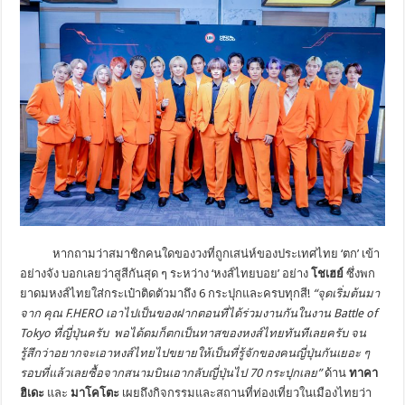
หากถามว่าสมาชิกคนใดของวงที่ถูกเสน่ห์ของประเทศไทย ‘ตก’ เข้า
อย่างจัง บอกเลยว่าสูสีกันสุด ๆ ระหว่าง ‘หงส์ไทยบอย’ อย่าง
โชเฮย์
ซึ่งพก
ยาดมหงส์ไทยใส่กระเป๋าติดตัวมาถึง 6 กระปุกและครบทุกสี!
“
จุดเริ่มต้นมา
จาก คุณ
F.HERO
เอาไปเป็นของฝากตอนที่ได้ร่วมงานกันในงาน
Battle of
Tokyo
ที่ญี่ปุ่นครับ พอได้ดมก็ตกเป็นทาสของหงส์ไทยทันทีเลยครับ จน
รู้สึกว่าอยากจะเอาหงส์ไทยไปขยายให้เป็นที่รู้จักของคนญี่ปุ่นกันเยอะ ๆ
รอบที่แล้วเลยซื้อจากสนามบินเอากลับญี่ปุ่นไป
70
กระปุกเลย
”
ด้าน
ทาคา
ฮิเดะ
และ
มาโคโตะ
เผยถึงกิจกรรมและสถานที่ท่องเที่ยวในเมืองไทยว่า