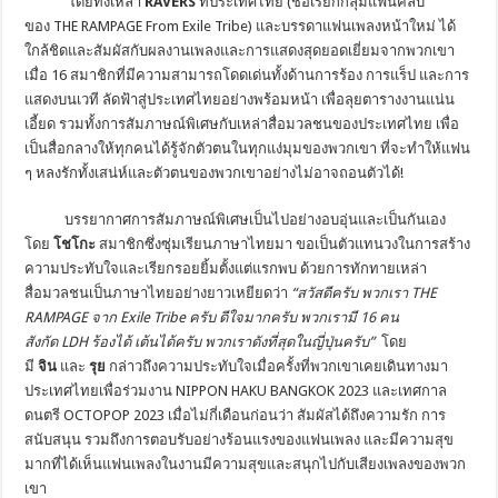
โดยทั้งเหล่า
RAVERS
ที่ประเทศไทย (ชื่อเรียกกลุ่มแฟนคลับ
ของ THE RAMPAGE From Exile Tribe) และบรรดาแฟนเพลงหน้าใหม่ ได้
ใกล้ชิดและสัมผัสกับผลงานเพลงและการแสดงสุดยอดเยี่ยมจากพวกเขา
เมื่อ 16 สมาชิกที่มีความสามารถโดดเด่นทั้งด้านการร้อง การแร็ป และการ
แสดงบนเวที ลัดฟ้าสู่ประเทศไทยอย่างพร้อมหน้า เพื่อลุยตารางงานแน่น
เอี้ยด รวมทั้งการสัมภาษณ์พิเศษกับเหล่าสื่อมวลชนของประเทศไทย เพื่อ
เป็นสื่อกลางให้ทุกคนได้รู้จักตัวตนในทุกแง่มุมของพวกเขา ที่จะทำให้แฟน
ๆ หลงรักทั้งเสน่ห์และตัวตนของพวกเขาอย่างไม่อาจถอนตัวได้!
บรรยากาศการสัมภาษณ์พิเศษเป็นไปอย่างอบอุ่นและเป็นกันเอง
โดย
โชโกะ
สมาชิกซึ่งซุ่มเรียนภาษาไทยมา ขอเป็นตัวแทนวงในการสร้าง
ความประทับใจและเรียกรอยยิ้มตั้งแต่แรกพบ ด้วยการทักทายเหล่า
สื่อมวลชนเป็นภาษาไทยอย่างยาวเหยียดว่า
“
สวัสดีครับ พวกเรา
THE
RAMPAGE
จาก
Exile Tribe
ครับ ดีใจมากครับ พวกเรามี
16
คน
สังกัด
LDH
ร้องได้ เต้นได้ครับ พวกเราดังที่สุดในญี่ปุ่นครับ
”
โดย
มี
จิน
และ
รุย
กล่าวถึงความประทับใจเมื่อครั้งที่พวกเขาเคยเดินทางมา
ประเทศไทยเพื่อร่วมงาน NIPPON HAKU BANGKOK 2023 และเทศกาล
ดนตรี OCTOPOP 2023 เมื่อไม่กี่เดือนก่อนว่า สัมผัสได้ถึงความรัก การ
สนับสนุน รวมถึงการตอบรับอย่างร้อนแรงของแฟนเพลง และมีความสุข
มากที่ได้เห็นแฟนเพลงในงานมีความสุขและสนุกไปกับเสียงเพลงของพวก
เขา