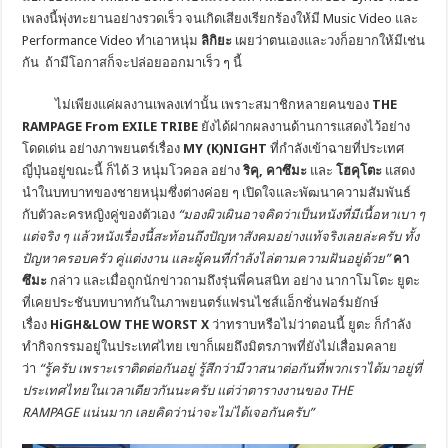
เพลงนี้พุ่งทะยานอย่างรวดเร็ว จนเกิดเสียงเรียกร้องให้มี Music Video และ
Performance Video ทำเอาหนุ่ม
ลิกิยะ
เผยว่าตนเองและวงก็อยากให้มีเช่น
กัน ถ้ามีโอกาสก็จะปล่อยออกมาเร็ว ๆ นี้
ไม่เพียงแค่ผลงานเพลงเท่านั้น เพราะสมาชิกหลายคนของ
THE
RAMPAGE From EXILE TRIBE
ยังได้ฝากผลงานด้านการแสดงไว้อย่าง
โดดเด่น อย่างภาพยนตร์เรื่อง
MY (K)NIGHT
ที่กำลังเข้าฉายที่ประเทศ
ญี่ปุ่นอยู่ขณะนี้ ก็ได้ 3 หนุ่มโวคอล อย่าง
ริคุ
,
คาซึมะ
และ
โฮคุโตะ
แสดง
นำในบทบาทของชายหนุ่มซึ่งต่างค่อย ๆ เปิดใจและพัฒนาความสัมพันธ์
กับตัวละครหญิงคู่ของตัวเอง
“
มองผิวเผินอาจคิดว่าเป็นหนังที่มีเนื้อหาเบา ๆ
แต่จริง ๆ แล้วหนังเรื่องนี้สะท้อนถึงปัญหาสังคมอย่างแท้จริงเลยล่ะครับ ทั้ง
ปัญหาครอบครัว คู่แต่งงาน และผู้คนที่กำลังไล่ตามความฝันอยู่ด้วย
”
คา
ซึมะ
กล่าว และเมื่อถูกนักข่าวถามถึงรุ่นพี่คนสนิท อย่าง นากาโมโตะ ยูตะ
ที่เคยประชันบทบาทกันในภาพยนตร์แฟรนไชส์แอ็กชั่นฟอร์มยักษ์
เรื่อง
HiGH&LOW THE WORST X
ว่าทราบหรือไม่ว่าตอนนี้ ยูตะ ก็กำลัง
ทำกิจกรรมอยู่ในประเทศไทย เขาก็เผยถึงมิตรภาพที่ยังไม่เสื่อมคลาย
ว่า
“
รู้ครับ เพราะเราติดต่อกันอยู่ รู้สึกว่ามีวาสนาต่อกันที่พวกเราได้มาอยู่ที่
ประเทศไทยในเวลาเดียวกันนะครับ แต่ว่าตารางงานของ
THE
RAMPAGE
แน่นมาก เลยคิดว่าน่าจะไม่ได้เจอกันครับ
”