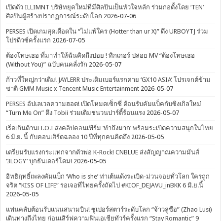
เปิดตัว ILLIMNT บริษัทยุคใหม่ที่มีศิลปินเป็นหัวใจหลัก ร่วมก่อตั้งโดย ‘TEN’
ศิลปินผู้สร้างปรากฏการณ์ระดับโลก
2026-07-06
PERSES เปิดเกมสุดเดือดใน “ไม่แพ้ใคร (Hotter than ur X)” ดึง URBOYTJ ร่วม
โปรดิวซ์ครั้งแรก
2026-07-05
ต้องโทษเธอ ที่มาทำให้ฉันคิดถึงบ่อย ! ทิกเกอร์ ปล่อย MV “ต้องโทษเธอ
(Without You)” ฉบับคนคลั่งรัก
2026-05-07
ก้าวที่ใหญ่กว่าเดิม! JAYLERR ประเดิมเบอร์แรกค่าย ‘GX10 ASIA’ โปรเจกต์ข้าม
ชาติ GMM Music x Tencent Music Entertainment
2026-05-07
PERSES อัปเลเวลความฮอต! เปิดโหมดเซ็กซี่ ต้อนรับคัมแบ็คกับซิงเกิลใหม่
“Turn Me On” ดึง Tobii ร่วมเติมชนวนปาร์ตี้ร้อนแรง
2026-05-07
เริ่ดเกินต้าน! I.O.I ส่งคลิปคอนเฟิร์ม ‘ทำถึงมาก’ พร้อมระเบิดความสนุกในไทย
6 มิ.ย. นี้ กับคอนเสิร์ตฉลอง 10 ปีที่ทุกคนคิดถึง
2026-05-05
เตรียมรับแรงกระแทกจากตัวพ่อ K-Rock! CNBLUE ส่งสัญญาณความมันส์
‘3LOGY’ บุกธันเดอร์โดม!
2026-05-05
อิทธิฤทธิ์เพลงคัมแบ็ก ‘Who is she’ ท่าเต้นเด้งระเบิด-ม่วนจอยทั่วโลก ใครถูก
จริต “KISS OF LIFE” รอเจอที่ไทยครั้งถัดไป #KIOF_DEJAVU_inBKK 6 มิ.ย.นี้
2026-05-05
แฟนคลับต้อนรับแน่นสนามบิน! ซูเปอร์สตาร์ระดับโลก “จ้าวลู่ซือ” (Zhao Lusi)
เดินทางถึงไทย ก่อนเสิร์ฟความฟินเอเชียทัวร์ครั้งแรก “Stay Romantic” 9