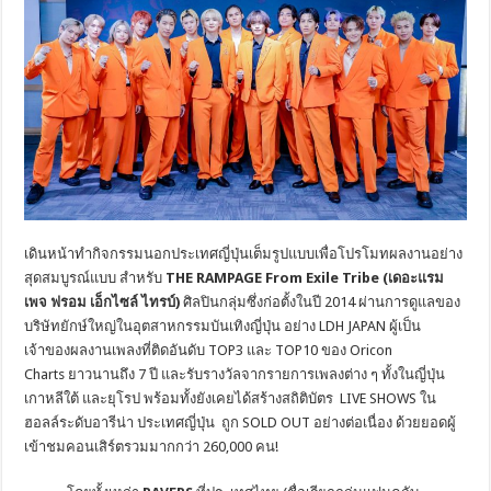
เดินหน้าทำกิจกรรมนอกประเทศญี่ปุ่นเต็มรูปแบบเพื่อโปรโมทผลงานอย่าง
สุดสมบูรณ์แบบ สำหรับ
THE RAMPAGE From Exile Tribe (
เดอะแรม
เพจ ฟรอม เอ็กไซล์ ไทรบ์
)
ศิลปินกลุ่มซึ่งก่อตั้งในปี 2014 ผ่านการดูแลของ
บริษัทยักษ์ใหญ่ในอุตสาหกรรมบันเทิงญี่ปุ่น อย่าง LDH JAPAN ผู้เป็น
เจ้าของผลงานเพลงที่ติดอันดับ TOP3 และ TOP10 ของ Oricon
Charts ยาวนานถึง 7 ปี และรับรางวัลจากรายการเพลงต่าง ๆ ทั้งในญี่ปุ่น
เกาหลีใต้ และยุโรป พร้อมทั้งยังเคยได้สร้างสถิติบัตร LIVE SHOWS ใน
ฮอลล์ระดับอารีน่า ประเทศญี่ปุ่น ถูก SOLD OUT อย่างต่อเนื่อง ด้วยยอดผู้
เข้าชมคอนเสิร์ตรวมมากกว่า 260,000 คน!