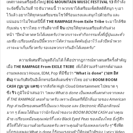
เทศกาลดนตรีสุดยิ่งใหญ่
BIG MOUNTAIN MUSIC FESTIVAL 13
ที่กำลัง
จะจัดขึ้นในวันที่ 10 ธันวาคมนี้ ว่า พวกเขาได้เตรียมเซ็ตลิสต์ที่สนุก ๆ เอา
ไว้แล้ว อยากให้ทุกคนเตรียมชมโชว์ที่ร้อนแรงและสนุกไปด้วยกัน และ
แน่นอนว่าไม่ใช่แค่ปีนี้ที่
THE RAMPAGE From Exile Tribe
จะมาใกล้ชิด
กับแฟน ๆ ชาวไทย การันตีจากที่
จิน
เปรยให้ทุกคนเตรียมตัวกันล่วง
หน้า
“
ปีหน้าคาดหวังได้เลยครับว่าพวกเราจะทำกิจกรรมทั้งที่ญี่ปุ่นและทั่ว
เอเชีย เปรียบเสมือนปีนี้พวกเราได้หว่านเมล็ดพันธุ์เอาไว้ แล้วปีหน้าพวก
เราจะมาเก็บเกี่ยวครับ รอเจอพวกเรากันอีกได้เลยครับ
”
ความพิเศษที่ไม่พูดถึงไม่ได้ ก็คือปรากฎการณ์ทางดนตรีครั้งสำคัญ
เมื่อ
THE RAMPAGE From EXILE TRIBE
เพิ่งได้ร่วมสร้างสรรค์ผ่านผล
งานเพลงแนว House, EDM, Pop ที่มีชื่อว่า
“What is done” (
วอท อิส
ดัน
)
ร่วมกับศิลปินอิเล็กทรอนิคส์แดนซ์ชาวไทย อย่าง
BOOM BOOM
CASH (
บูม บูม แคช
)
จากสังกัด High Cloud Entertainment ไปหมาด ๆ
ซึ่ง
ริว
ภูมิใจนำเสนอว่า
“
เพลง
What is done
เป็นเพลงที่แตกต่างจากเพลง
ที่
THE RAMPAGE
เคยทำมาครับ เพราะมีดนตรีที่มีกลิ่นอายของ
American
Pop
ส่วนบีทของดนตรีก็เป็นแนว
House
และ
Electronic
ที่มีเอกลักษณ์
มาก ๆ ยิ่งผมได้ยินมาว่านักร้องนำของวง
BOOM BOOM CASH
อย่างคุณ
ฝ้าย เปรียบเหมือนคุณเฟอร์กี้ แห่ง
Black Eyed Peas
ของเมืองไทย ยิ่งรู้สึก
ดีใจที่ได้ร่วมงานด้วยกันเลยครับ เพราะคุณฝ้ายร้องเพลงเก่งจริง ๆ
”
ซึ่งฟีด
แบ็กของเพลง What is done ก็ร้อนแรงจนทำให้ยอดวิวส์ของ Lyrics Video