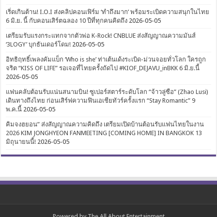
เริ่ดเกินต้าน! I.O.I ส่งคลิปคอนเฟิร์ม ‘ทำถึงมาก’ พร้อมระเบิดความสนุกในไทย
6 มิ.ย. นี้ กับคอนเสิร์ตฉลอง 10 ปีที่ทุกคนคิดถึง
2026-05-05
เตรียมรับแรงกระแทกจากตัวพ่อ K-Rock! CNBLUE ส่งสัญญาณความมันส์
‘3LOGY’ บุกธันเดอร์โดม!
2026-05-05
อิทธิฤทธิ์เพลงคัมแบ็ก ‘Who is she’ ท่าเต้นเด้งระเบิด-ม่วนจอยทั่วโลก ใครถูก
จริต “KISS OF LIFE” รอเจอที่ไทยครั้งถัดไป #KIOF_DEJAVU_inBKK 6 มิ.ย.นี้
2026-05-05
แฟนคลับต้อนรับแน่นสนามบิน! ซูเปอร์สตาร์ระดับโลก “จ้าวลู่ซือ” (Zhao Lusi)
เดินทางถึงไทย ก่อนเสิร์ฟความฟินเอเชียทัวร์ครั้งแรก “Stay Romantic” 9
พ.ค.นี้
2026-05-05
คิมจงฮยอน” ส่งสัญญาณความคิดถึง เตรียมเปิดบ้านต้อนรับแฟนไทยในงาน
2026 KIM JONGHYEON FANMEETING [COMING HOME] IN BANGKOK 13
มิถุนายนนี้!
2026-05-05
Powered by
The All About Entertainment