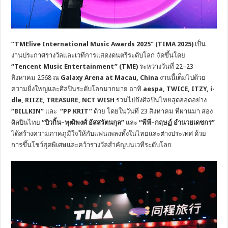
“
TMElive International Music Awards 2025” (TIMA 2025)
เป็น
งานประกาศรางวัลและเวทีการแสดงดนตรีระดับโลก จัดขึ้นโดย
“
Tencent Music Entertainment” (TME)
ระหว่างวันที่ 22–23
สิงหาคม 2568 ณ
Galaxy Arena at Macau, China
งานนี้เต็มไปด้วย
ความยิ่งใหญ่และศิลปินระดับโลกมากมาย อาทิ
aespa, TWICE, ITZY, i-
dle, RIIZE, TREASURE, NCT WISH
รวมไปถึงศิลปินไทยสุดฮอตอย่าง
“
BILLKIN”
และ
“
PP KRIT”
ด้วย โดยในวันที่ 23 สิงหาคม ที่ผ่านมา สอง
ศิลปินไทย
“บิวกิ้น–พุฒิพงศ์ อัสสรัตนกุล”
และ
“พีพี–กฤษฏ์ อำนวยเดชกร”
ได้สร้างความภาคภูมิใจให้กับแฟนเพลงทั้งในไทยและต่างประเทศ ด้วย
การขึ้นโชว์สุดพิเศษและคว้ารางวัลสำคัญบนเวทีระดับโลก