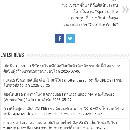
Next
“เจ เปรม” ขึ้นเวทีกับศิลปินระดับ
โลก ในงาน “Spirit of the
Country” ที่ แนชวิลล์ เพื่อจุด
ประกายภารกิจ “Cool the World”
Latest News
เปิดตัว ILLIMNT บริษัทยุคใหม่ที่มีศิลปินเป็นหัวใจหลัก ร่วมก่อตั้งโดย ‘TEN’
ศิลปินผู้สร้างปรากฏการณ์ระดับโลก
2026-07-06
PERSES เปิดเกมสุดเดือดใน “ไม่แพ้ใคร (Hotter than ur X)” ดึง URBOYTJ ร่วม
โปรดิวซ์ครั้งแรก
2026-07-05
ต้องโทษเธอ ที่มาทำให้ฉันคิดถึงบ่อย ! ทิกเกอร์ ปล่อย MV “ต้องโทษเธอ
(Without You)” ฉบับคนคลั่งรัก
2026-05-07
ก้าวที่ใหญ่กว่าเดิม! JAYLERR ประเดิมเบอร์แรกค่าย ‘GX10 ASIA’ โปรเจกต์ข้าม
ชาติ GMM Music x Tencent Music Entertainment
2026-05-07
PERSES อัปเลเวลความฮอต! เปิดโหมดเซ็กซี่ ต้อนรับคัมแบ็คกับซิงเกิลใหม่
“Turn Me On” ดึง Tobii ร่วมเติมชนวนปาร์ตี้ร้อนแรง
2026-05-07