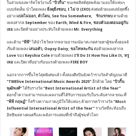
ในส่วนของพาร์ทโชว์งานนี้
“บิวกิ้น”
ขนเซตลิสต์สุดพลังมามอบให้แฟนๆ
แบบจัดเต็ม นำโดยเพลง
ยิ่งดุยิ่งชอบ
, I ไม่ O (IXO)
ส่งต่อด้วยเมดเล่ย์สุดซึ้ง
อย่าง
แปลไม่ออก
, ตัวโดน, See You Somewhere, รักแรกพบ
ตามด้วย
เพลงสากล
September
ของ
Earth, Wind & Fire, ชอบตัวเองตอนอยู่กับ
เธอ
และปิดท้ายอย่างประทับใจด้วยเพลง
Mr. Everything
และด้าน
“พีพี”
ได้นำโชว์หลากหลายอารมณ์มาสะกดสายตาผู้ชมทั้งฮอลล์
เริ่มด้วยเพลง
เสนอตัว
, Oopsy Daisy, ขอโทษละกัน
ต่อด้วยเพลงสากล
Love
ของ
Keyshia Cole
ตามด้วยเพลง
I’ll Do It How You Like It, หรู
เหอ
และปิดเวทีอย่างร้อนแรงด้วยเพลง
FIRE BOY
นอกจากการขึ้นโชว์สุดพิเศษแล้ว ทั้งสองศิลปินยังคว้ารางวัลสำคัญบนเวที
“
TMElive International Music Awards 2025”
อีกด้วย โดย
“บิวกิ้น
พุฒิพงศ์”
ได้รับรางวัล
“
Best International Artist of the Year”
ตอกย้ำความสามารถและผลงานที่ได้รับการยอมรับในระดับสากล ขณะที่
“พีพี กฤษฏ์”
ก็สร้างความภาคภูมิใจให้แฟนๆ ด้วยการคว้ารางวัล
“
Most
Influential International Artist of the Year”
รางวัลที่สะท้อนถึง
อิทธิพลทางดนตรีและพลังการแสดงที่เข้าถึงผู้ชมทั่วโลก