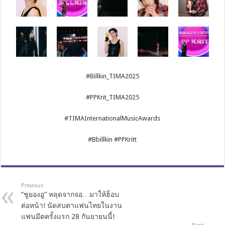
#Billkin_TIMA2025
#PPKrit_TIMA2025
#TIMAInternationalMusicAwards
#Bbillkin #PPKritt
Previous
“ชูยองอู” หลุดจากจอ…มาให้ฮ็อบ
ต่อหน้า! นัดสบตาแฟนไทยในงาน
แฟนมีตครั้งแรก 28 กันยายนนี้!