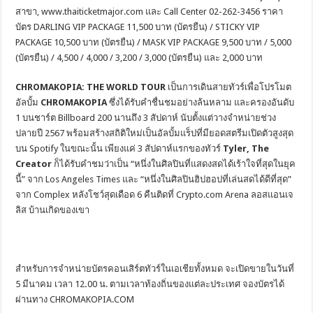
สาขา, www.thaiticketmajor.com และ Call Center 02-262-3456 ราคา
บัตร DARLING VIP PACKAGE 11,500 บาท (บัตรยืน) / STICKY VIP
PACKAGE 10,500 บาท (บัตรยืน) / MASK VIP PACKAGE 9,500 บาท / 5,000
(บัตรยืน) / 4,500 / 4,000 / 3,200 / 3,000 (บัตรยืน) และ 2,000 บาท
CHROMAKOPIA: THE WORLD TOUR
เป็นการเดินสายทัวร์เพื่อโปรโมต
อัลบั้ม
CHROMAKOPIA
ซึ่งได้รับคำชื่นชมอย่างล้นหลาม และครองอันดับ
1 บนชาร์ต Billboard 200 นานถึง 3 สัปดาห์ นับตั้งแต่วางจำหน่ายช่วง
ปลายปี 2567 พร้อมสร้างสถิติใหม่เป็นอัลบั้มแร็ปที่มียอดสตรีมเปิดตัวสูงสุด
บน Spotify ในขณะนั้น เพียงแค่ 3 สัปดาห์แรกของทัวร์
Tyler, The
Creator
ก็ได้รับคำชมว่าเป็น “หนึ่งในศิลปินที่แสดงสดได้เร้าใจที่สุดในยุค
นี้” จาก Los Angeles Times และ “หนึ่งในศิลปินฮิปฮอปที่เล่นสดได้ดีที่สุด”
จาก Complex หลังโชว์สุดเดือด 6 คืนติดที่ Crypto.com Arena ลอสแอนเจ
ลิส บ้านเกิดของเขา
สำหรับการจำหน่ายบัตรคอนเสิร์ตทัวร์ในเอเชียทั้งหมด จะเปิดขายในวันที่
5 มีนาคม เวลา 12
.
00 น. ตามเวลาท้องถิ่นของแต่ละประเทศ จองบัตรได้
ผ่านทาง CHROMAKOPIA.COM