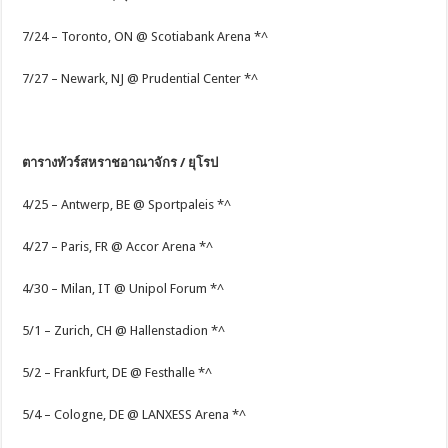
7/24 – Toronto, ON @ Scotiabank Arena *^
7/27 – Newark, NJ @ Prudential Center *^
ตารางทัวร์สหราชอาณาจักร / ยุโรป
4/25 – Antwerp, BE @ Sportpaleis *^
4/27 – Paris, FR @ Accor Arena *^
4/30 – Milan, IT @ Unipol Forum *^
5/1 – Zurich, CH @ Hallenstadion *^
5/2 – Frankfurt, DE @ Festhalle *^
5/4 – Cologne, DE @ LANXESS Arena *^