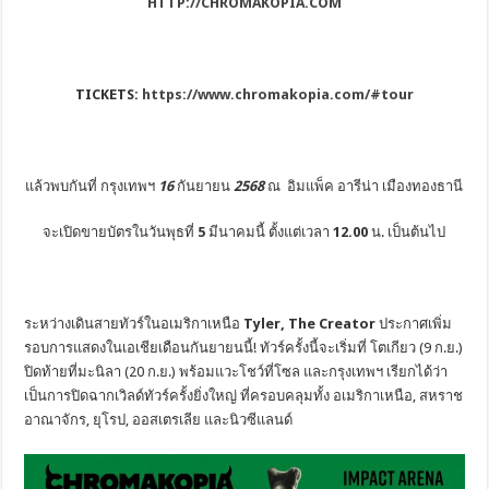
HTTP://CHROMAKOPIA
.COM
TICKETS:
https://www.chromakopia.com/#tour
แล้วพบกันที่ กรุงเทพฯ
16
กันยายน
2568
ณ
อิมแพ็ค อารีน่า เมืองทองธานี
จะเปิดขายบัตรในวันพุธที่
5
มีนาคมนี้ ตั้งแต่เวลา
12.00
น. เป็นต้นไป
ระหว่างเดินสายทัวร์ในอเมริกาเหนือ
Tyler, The Creator
ประกาศเพิ่ม
รอบการแสดงในเอเชียเดือนกันยายนนี้! ทัวร์ครั้งนี้จะเริ่มที่ โตเกียว (9 ก.ย.)
ปิดท้ายที่มะนิลา (20 ก.ย.) พร้อมแวะโชว์ที่โซล และกรุงเทพฯ เรียกได้ว่า
เป็นการปิดฉากเวิลด์ทัวร์ครั้งยิ่งใหญ่ ที่ครอบคลุมทั้ง อเมริกาเหนือ, สหราช
อาณาจักร, ยุโรป, ออสเตรเลีย และนิวซีแลนด์