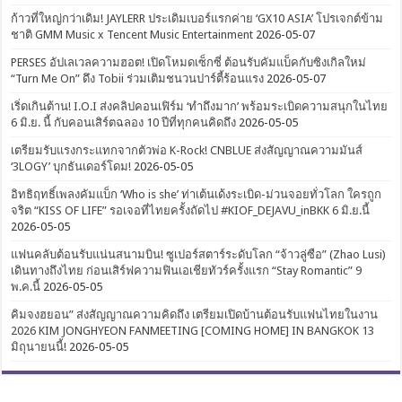
ก้าวที่ใหญ่กว่าเดิม! JAYLERR ประเดิมเบอร์แรกค่าย ‘GX10 ASIA’ โปรเจกต์ข้าม
ชาติ GMM Music x Tencent Music Entertainment
2026-05-07
PERSES อัปเลเวลความฮอต! เปิดโหมดเซ็กซี่ ต้อนรับคัมแบ็คกับซิงเกิลใหม่
“Turn Me On” ดึง Tobii ร่วมเติมชนวนปาร์ตี้ร้อนแรง
2026-05-07
เริ่ดเกินต้าน! I.O.I ส่งคลิปคอนเฟิร์ม ‘ทำถึงมาก’ พร้อมระเบิดความสนุกในไทย
6 มิ.ย. นี้ กับคอนเสิร์ตฉลอง 10 ปีที่ทุกคนคิดถึง
2026-05-05
เตรียมรับแรงกระแทกจากตัวพ่อ K-Rock! CNBLUE ส่งสัญญาณความมันส์
‘3LOGY’ บุกธันเดอร์โดม!
2026-05-05
อิทธิฤทธิ์เพลงคัมแบ็ก ‘Who is she’ ท่าเต้นเด้งระเบิด-ม่วนจอยทั่วโลก ใครถูก
จริต “KISS OF LIFE” รอเจอที่ไทยครั้งถัดไป #KIOF_DEJAVU_inBKK 6 มิ.ย.นี้
2026-05-05
แฟนคลับต้อนรับแน่นสนามบิน! ซูเปอร์สตาร์ระดับโลก “จ้าวลู่ซือ” (Zhao Lusi)
เดินทางถึงไทย ก่อนเสิร์ฟความฟินเอเชียทัวร์ครั้งแรก “Stay Romantic” 9
พ.ค.นี้
2026-05-05
คิมจงฮยอน” ส่งสัญญาณความคิดถึง เตรียมเปิดบ้านต้อนรับแฟนไทยในงาน
2026 KIM JONGHYEON FANMEETING [COMING HOME] IN BANGKOK 13
มิถุนายนนี้!
2026-05-05