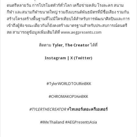
ดนตรีหลายวัน การโปรโมตทัวร์ทั่วโลก เครือข่ายคลับ โรงละคร สนาม
กีฬา และสนามกีฬาขนาดใหญ่ รวมถึงแบรนด์พันธมิตรที่มีชื่อเสียง รวมกัน
สร้างโครงสร้างพื้นฐานที่ไม่มีใครเทียบได้สำหรับการพัฒนาศิลปินและการ
เข้าถึงผู้ฟัง ขณะเดียวกันก็ยังคงสร้างมาตรฐานสำหรับประสบการณ์ดนตรี
สด สามารถดูข้อมูลเพิ่มเติมได้ที่
www.aegpresents.com
ติดตาม
Tyler, The Creator
ได้ที่
Instagram
|
X (Twitter)
#TylerWORLDTOURinBKK
#CHROMAKOPIAinBKK
#TYLERTHECREATOR
#
ไทเลอร์เดอะครีเอเตอร์
#iMeThailand #AEGPresentsAsia