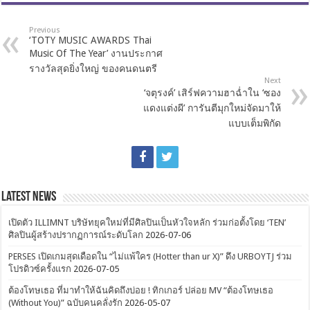
Previous
‘TOTY MUSIC AWARDS Thai
Music Of The Year’ งานประกาศ
รางวัลสุดยิ่งใหญ่ ของคนดนตรี
Next
‘จตุรงค์’ เสิร์ฟความฮาฉ่ำใน ‘ซอง
แดงแต่งผี’ การันตีมุกใหม่จัดมาให้
แบบเต็มพิกัด
Latest News
เปิดตัว ILLIMNT บริษัทยุคใหม่ที่มีศิลปินเป็นหัวใจหลัก ร่วมก่อตั้งโดย ‘TEN’
ศิลปินผู้สร้างปรากฏการณ์ระดับโลก
2026-07-06
PERSES เปิดเกมสุดเดือดใน “ไม่แพ้ใคร (Hotter than ur X)” ดึง URBOYTJ ร่วม
โปรดิวซ์ครั้งแรก
2026-07-05
ต้องโทษเธอ ที่มาทำให้ฉันคิดถึงบ่อย ! ทิกเกอร์ ปล่อย MV “ต้องโทษเธอ
(Without You)” ฉบับคนคลั่งรัก
2026-05-07