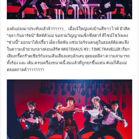
องค์แม่ลงมาประทับแล้วจ้าาาาาา… เมื่อเจ้ใหญ่แห่งบ้านสีขาว ไวท์ มิวสิค
“ลุลา กันยารัตน์” ติสท์ตัวแม่ ขอสวมวิญญาณเซ็กซี่สตาร์ ดีไซน์โชว์เพลง
“ช่วงนี้” ออกมาได้เปรี้ยว เผ็ด เข็ดฟัน แซ่บเว่อร์จนคนดูในฮอลล์ต้องตะลึง
ในความเย้ายวนกลางคอนเสิร์ต WHITEHAUS #3 : TIME TRAVELLER เรียก
เสียงกรี๊ดกร๊าดเชียร์กันจนเส้นเสียงแทบอักเสบ สุดยอดลีลา ความสามารถ
ทั้งร้อง และ เต้น ครบเครื่องขนาดนี้ สมแล้วที่ถูกยกขึ้นแท่น #แม่ก็คือแม่
ตลอดกาลค้าาาาาาาา