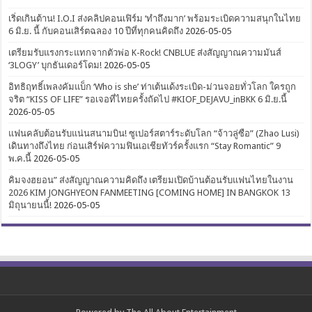
เริ่ดเกินต้าน! I.O.I ส่งคลิปคอนเฟิร์ม ‘ทำถึงมาก’ พร้อมระเบิดความสนุกในไทย
6 มิ.ย. นี้ กับคอนเสิร์ตฉลอง 10 ปีที่ทุกคนคิดถึง
2026-05-05
เตรียมรับแรงกระแทกจากตัวพ่อ K-Rock! CNBLUE ส่งสัญญาณความมันส์
‘3LOGY’ บุกธันเดอร์โดม!
2026-05-05
อิทธิฤทธิ์เพลงคัมแบ็ก ‘Who is she’ ท่าเต้นเด้งระเบิด-ม่วนจอยทั่วโลก ใครถูก
จริต “KISS OF LIFE” รอเจอที่ไทยครั้งถัดไป #KIOF_DEJAVU_inBKK 6 มิ.ย.นี้
2026-05-05
แฟนคลับต้อนรับแน่นสนามบิน! ซูเปอร์สตาร์ระดับโลก “จ้าวลู่ซือ” (Zhao Lusi)
เดินทางถึงไทย ก่อนเสิร์ฟความฟินเอเชียทัวร์ครั้งแรก “Stay Romantic” 9
พ.ค.นี้
2026-05-05
คิมจงฮยอน” ส่งสัญญาณความคิดถึง เตรียมเปิดบ้านต้อนรับแฟนไทยในงาน
2026 KIM JONGHYEON FANMEETING [COMING HOME] IN BANGKOK 13
มิถุนายนนี้!
2026-05-05