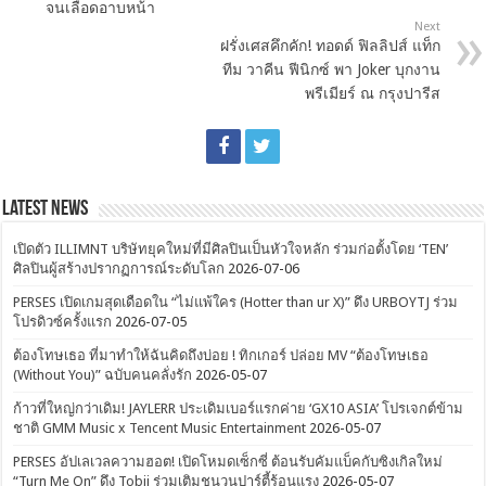
จนเลือดอาบหน้า
Next
ฝรั่งเศสคึกคัก! ทอดด์ ฟิลลิปส์ แท็ก
ทีม วาคีน ฟีนิกซ์ พา Joker บุกงาน
พรีเมียร์ ณ กรุงปารีส
Latest News
เปิดตัว ILLIMNT บริษัทยุคใหม่ที่มีศิลปินเป็นหัวใจหลัก ร่วมก่อตั้งโดย ‘TEN’
ศิลปินผู้สร้างปรากฏการณ์ระดับโลก
2026-07-06
PERSES เปิดเกมสุดเดือดใน “ไม่แพ้ใคร (Hotter than ur X)” ดึง URBOYTJ ร่วม
โปรดิวซ์ครั้งแรก
2026-07-05
ต้องโทษเธอ ที่มาทำให้ฉันคิดถึงบ่อย ! ทิกเกอร์ ปล่อย MV “ต้องโทษเธอ
(Without You)” ฉบับคนคลั่งรัก
2026-05-07
ก้าวที่ใหญ่กว่าเดิม! JAYLERR ประเดิมเบอร์แรกค่าย ‘GX10 ASIA’ โปรเจกต์ข้าม
ชาติ GMM Music x Tencent Music Entertainment
2026-05-07
PERSES อัปเลเวลความฮอต! เปิดโหมดเซ็กซี่ ต้อนรับคัมแบ็คกับซิงเกิลใหม่
“Turn Me On” ดึง Tobii ร่วมเติมชนวนปาร์ตี้ร้อนแรง
2026-05-07