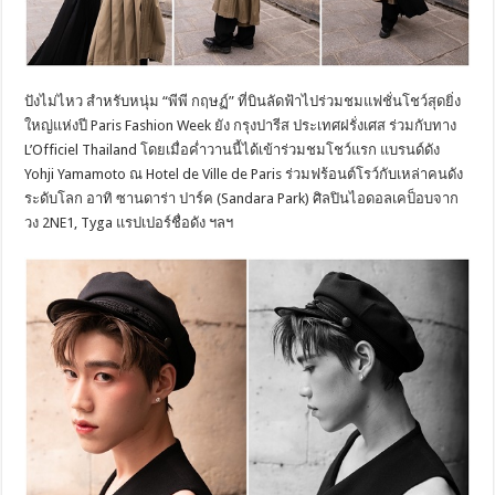
ปังไม่ไหว สำหรับหนุ่ม “พีพี กฤษฏ์” ที่บินลัดฟ้าไปร่วมชมแฟชั่นโชว์สุดยิ่ง
ใหญ่แห่งปี Paris Fashion Week ยัง กรุงปารีส ประเทศฝรั่งเศส ร่วมกับทาง
L’Officiel Thailand โดยเมื่อค่ำวานนี้ได้เข้าร่วมชมโชว์แรก แบรนด์ดัง
Yohji Yamamoto ณ Hotel de Ville de Paris ร่วมฟร้อนต์โรว์กับเหล่าคนดัง
ระดับโลก อาทิ ซานดาร่า ปาร์ค (Sandara Park) ศิลปินไอดอลเคป็อบจาก
วง 2NE1, Tyga แรปเปอร์ชื่อดัง ฯลฯ