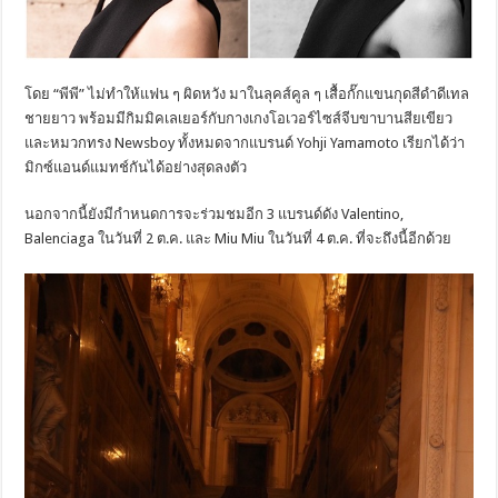
โดย “พีพี” ไม่ทำให้แฟน ๆ ผิดหวัง มาในลุคส์คูล ๆ เสื้อกั๊กแขนกุดสีดำดีเทล
ชายยาว พร้อมมีกิมมิคเลเยอร์กับกางเกงโอเวอร์ไซส์จีบขาบานสียเขียว
และหมวกทรง Newsboy ทั้งหมดจากแบรนด์ Yohji Yamamoto เรียกได้ว่า
มิกซ์แอนด์แมทช์กันได้อย่างสุดลงตัว
นอกจากนี้ยังมีกำหนดการจะร่วมชมอีก 3 แบรนด์ดัง Valentino,
Balenciaga ในวันที่ 2 ต.ค. และ Miu Miu ในวันที่ 4 ต.ค. ที่จะถึงนี้อีกด้วย