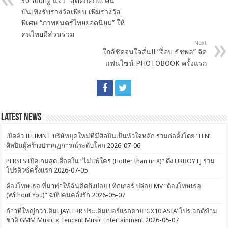
30 Young แจ๋ว” สุดคึกคัก!!! คน
บันเทิงรับรางวัลเพียบ เพิ่มรางวัล
พิเศษ “ภาพยนตร์ไทยยอดนิยม” ให้
คนไทยมีส่วนร่วม
Next
ใกล้ชิดจนใจสั่น!! “จ็อบ ธัชพล” จัด
แฟนไซน์ PHOTOBOOK ครั้งแรก
Latest News
เปิดตัว ILLIMNT บริษัทยุคใหม่ที่มีศิลปินเป็นหัวใจหลัก ร่วมก่อตั้งโดย ‘TEN’
ศิลปินผู้สร้างปรากฏการณ์ระดับโลก
2026-07-06
PERSES เปิดเกมสุดเดือดใน “ไม่แพ้ใคร (Hotter than ur X)” ดึง URBOYTJ ร่วม
โปรดิวซ์ครั้งแรก
2026-07-05
ต้องโทษเธอ ที่มาทำให้ฉันคิดถึงบ่อย ! ทิกเกอร์ ปล่อย MV “ต้องโทษเธอ
(Without You)” ฉบับคนคลั่งรัก
2026-05-07
ก้าวที่ใหญ่กว่าเดิม! JAYLERR ประเดิมเบอร์แรกค่าย ‘GX10 ASIA’ โปรเจกต์ข้าม
ชาติ GMM Music x Tencent Music Entertainment
2026-05-07