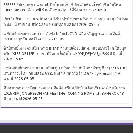
PERSES อัปเลเวลความฮอต! เปิดโหมดเซ็กซี่ ต้อนรับคัมแบ็คกับซิงเกิลใหม่
“Turn Me On” ดึง Tobii ร่วมเติมชนวนปาร์ตี้ร้อนแรง
2026-05-07
เริ่ดเกินต้าน! I.O.I ส่งคลิปคอนเฟิร์ม ‘ทำถึงมาก’ พร้อมระเบิดความสนุกในไทย
6 มิ.ย. นี้ กับคอนเสิร์ตฉลอง 10 ปีที่ทุกคนคิดถึง
2026-05-05
เตรียมรับแรงกระแทกจากตัวพ่อ K-Rock! CNBLUE ส่งสัญญาณความมันส์
‘3LOGY’ บุกธันเดอร์โดม!
2026-05-05
อิทธิฤทธิ์เพลงคัมแบ็ก ‘Who is she’ ท่าเต้นเด้งระเบิด-ม่วนจอยทั่วโลก ใครถูก
จริต “KISS OF LIFE” รอเจอที่ไทยครั้งถัดไป #KIOF_DEJAVU_inBKK 6 มิ.ย.นี้
2026-05-05
แฟนคลับต้อนรับแน่นสนามบิน! ซูเปอร์สตาร์ระดับโลก “จ้าวลู่ซือ” (Zhao Lusi)
เดินทางถึงไทย ก่อนเสิร์ฟความฟินเอเชียทัวร์ครั้งแรก “Stay Romantic” 9
พ.ค.นี้
2026-05-05
คิมจงฮยอน” ส่งสัญญาณความคิดถึง เตรียมเปิดบ้านต้อนรับแฟนไทยในงาน
2026 KIM JONGHYEON FANMEETING [COMING HOME] IN BANGKOK 13
มิถุนายนนี้!
2026-05-05