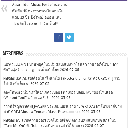
Asian Idol Music Fest สานความ
สัมพันธ์มิตรภาพของไอดอลใน
แถบเอเชีย ยิ่งใหญ่ อบอุ่นและ
ประทับใจตลอด 3 วันเต็ม!!!!
Latest News
เปิดตัว ILLIMNT บริษัทยุคใหม่ที่มีศิลปินเป็นหัวใจหลัก ร่วมก่อตั้งโดย ‘TEN’
ศิลปินผู้สร้างปรากฏการณ์ระดับโลก
2026-07-06
PERSES เปิดเกมสุดเดือดใน “ไม่แพ้ใคร (Hotter than ur X)” ดึง URBOYTJ ร่วม
โปรดิวซ์ครั้งแรก
2026-07-05
ต้องโทษเธอ ที่มาทำให้ฉันคิดถึงบ่อย ! ทิกเกอร์ ปล่อย MV “ต้องโทษเธอ
(Without You)” ฉบับคนคลั่งรัก
2026-05-07
ก้าวที่ใหญ่กว่าเดิม! JAYLERR ประเดิมเบอร์แรกค่าย ‘GX10 ASIA’ โปรเจกต์ข้าม
ชาติ GMM Music x Tencent Music Entertainment
2026-05-07
PERSES อัปเลเวลความฮอต! เปิดโหมดเซ็กซี่ ต้อนรับคัมแบ็คกับซิงเกิลใหม่
“Turn Me On” ดึง Tobii ร่วมเติมชนวนปาร์ตี้ร้อนแรง
2026-05-07