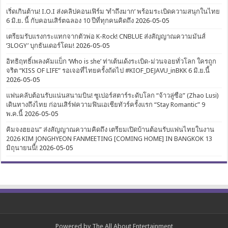
เริ่ดเกินต้าน! I.O.I ส่งคลิปคอนเฟิร์ม ‘ทำถึงมาก’ พร้อมระเบิดความสนุกในไทย
6 มิ.ย. นี้ กับคอนเสิร์ตฉลอง 10 ปีที่ทุกคนคิดถึง
2026-05-05
เตรียมรับแรงกระแทกจากตัวพ่อ K-Rock! CNBLUE ส่งสัญญาณความมันส์
‘3LOGY’ บุกธันเดอร์โดม!
2026-05-05
อิทธิฤทธิ์เพลงคัมแบ็ก ‘Who is she’ ท่าเต้นเด้งระเบิด-ม่วนจอยทั่วโลก ใครถูก
จริต “KISS OF LIFE” รอเจอที่ไทยครั้งถัดไป #KIOF_DEJAVU_inBKK 6 มิ.ย.นี้
2026-05-05
แฟนคลับต้อนรับแน่นสนามบิน! ซูเปอร์สตาร์ระดับโลก “จ้าวลู่ซือ” (Zhao Lusi)
เดินทางถึงไทย ก่อนเสิร์ฟความฟินเอเชียทัวร์ครั้งแรก “Stay Romantic” 9
พ.ค.นี้
2026-05-05
คิมจงฮยอน” ส่งสัญญาณความคิดถึง เตรียมเปิดบ้านต้อนรับแฟนไทยในงาน
2026 KIM JONGHYEON FANMEETING [COMING HOME] IN BANGKOK 13
มิถุนายนนี้!
2026-05-05
Powered by
The All About Entertainment