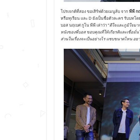
โปรเจกต์ที่สอง ขอเสิร์ฟด้วยเมนูลับ จาก
พีพี 
หรือทุเรียน และ D ยังเป็นชื่อตัวละคร รับบทโดย 
บอส นฤเบศ กูโน พีพี เล่าว่า “
ดีใจและภูมิใจมากๆ
หนังของพี่บอส ขอบคุณที่ให้เกียรติและเชื่อมั่นใ
ส่วนในเรื่องจะเป็นอย่างไร แซบขนาดไหน อย