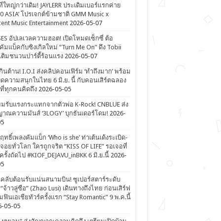
ที่ใหญ่กว่าเดิม! JAYLERR ประเดิมเบอร์แรกค่าย
0 ASIA’ โปรเจกต์ข้ามชาติ GMM Music x
ent Music Entertainment
2026-05-07
ES อัปเลเวลความฮอต! เปิดโหมดเซ็กซี่ ต้อ
คัมแบ็คกับซิงเกิลใหม่ “Turn Me On” ดึง Tobii
เติมชนวนปาร์ตี้ร้อนแรง
2026-05-07
ดเกินต้าน! I.O.I ส่งคลิปคอนเฟิร์ม ‘ทำถึงมาก’ พร้อม
ิดความสนุกในไทย 6 มิ.ย. นี้ กับคอนเสิร์ตฉลอง
ีที่ทุกคนคิดถึง
2026-05-05
ยมรับแรงกระแทกจากตัวพ่อ K-Rock! CNBLUE ส่ง
าณความมันส์ ‘3LOGY’ บุกธันเดอร์โดม!
2026-
05
ิฤทธิ์เพลงคัมแบ็ก ‘Who is she’ ท่าเต้นเด้งระเบิด-
จอยทั่วโลก ใครถูกจริต “KISS OF LIFE” รอเจอที่
รั้งถัดไป #KIOF_DEJAVU_inBKK 6 มิ.ย.นี้
2026-
05
ลับต้อนรับแน่นสนามบิน! ซูเปอร์สตาร์ระดับ
“จ้าวลู่ซือ” (Zhao Lusi) เดินทางถึงไทย ก่อนเสิร์ฟ
ฟินเอเชียทัวร์ครั้งแรก “Stay Romantic” 9 พ.ค.นี้
6-05-05