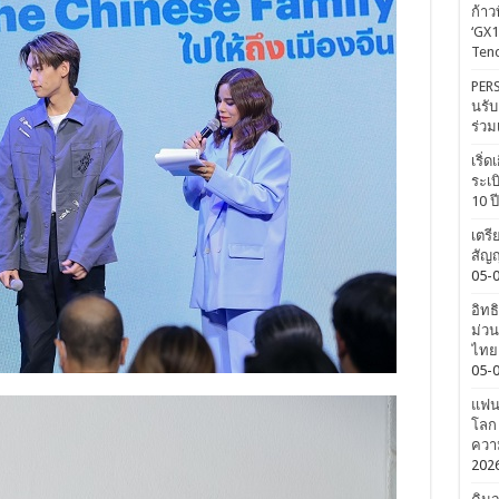
ก้าว
‘GX1
Tenc
PERS
นรับ
ร่วม
เริ่
ระเบ
10 ป
เตรี
สัญญ
05-
อิทธ
ม่วน
ไทยค
05-
แฟนค
โลก 
ความ
202