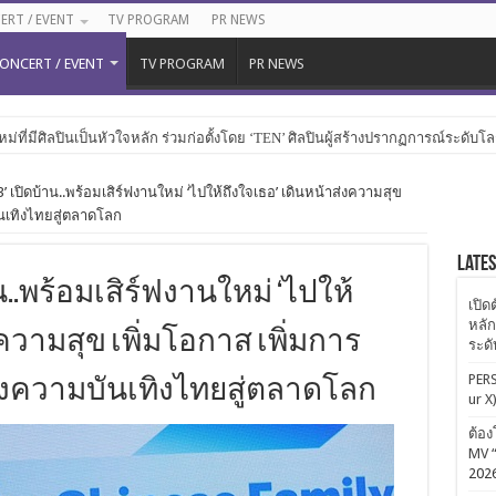
ERT / EVENT
TV PROGRAM
PR NEWS
ONCERT / EVENT
TV PROGRAM
PR NEWS
หม่ที่มีศิลปินเป็นหัวใจหลัก ร่วมก่อตั้งโดย ‘TEN’ ศิลปินผู้สร้างปรากฏการณ์ระดับโ
ไม่แพ้ใคร (Hotter than ur X)” ดึง URBOYTJ ร่วมโปรดิวซ์ครั้งแรก
 เปิดบ้าน..พร้อมเสิร์ฟงานใหม่ ‘ไปให้ถึงใจเธอ’ เดินหน้าส่งความสุข
ันเทิงไทยสู่ตลาดโลก
Late
บ้าน..พร้อมเสิร์ฟงานใหม่ ‘ไปให้
เปิด
หลัก
ความสุข เพิ่มโอกาส เพิ่มการ
ระด
PERS
้างความบันเทิงไทยสู่ตลาดโลก
ur X
ต้อง
MV “
202