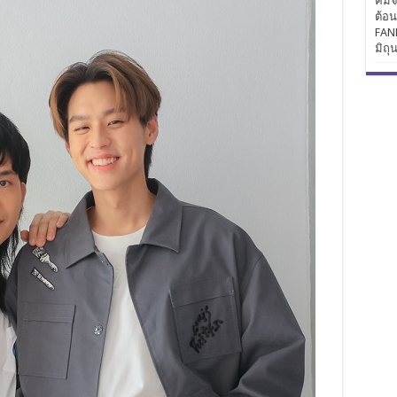
คิมจ
ต้อ
FAN
มิถุ