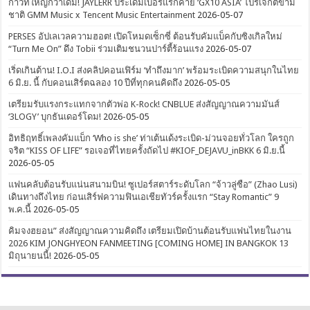
ก้าวที่ใหญ่กว่าเดิม! JAYLERR ประเดิมเบอร์แรกค่าย ‘GX10 ASIA’ โปรเจกต์ข้าม
ชาติ GMM Music x Tencent Music Entertainment
2026-05-07
PERSES อัปเลเวลความฮอต! เปิดโหมดเซ็กซี่ ต้อนรับคัมแบ็คกับซิงเกิลใหม่
“Turn Me On” ดึง Tobii ร่วมเติมชนวนปาร์ตี้ร้อนแรง
2026-05-07
เริ่ดเกินต้าน! I.O.I ส่งคลิปคอนเฟิร์ม ‘ทำถึงมาก’ พร้อมระเบิดความสนุกในไทย
6 มิ.ย. นี้ กับคอนเสิร์ตฉลอง 10 ปีที่ทุกคนคิดถึง
2026-05-05
เตรียมรับแรงกระแทกจากตัวพ่อ K-Rock! CNBLUE ส่งสัญญาณความมันส์
‘3LOGY’ บุกธันเดอร์โดม!
2026-05-05
อิทธิฤทธิ์เพลงคัมแบ็ก ‘Who is she’ ท่าเต้นเด้งระเบิด-ม่วนจอยทั่วโลก ใครถูก
จริต “KISS OF LIFE” รอเจอที่ไทยครั้งถัดไป #KIOF_DEJAVU_inBKK 6 มิ.ย.นี้
2026-05-05
แฟนคลับต้อนรับแน่นสนามบิน! ซูเปอร์สตาร์ระดับโลก “จ้าวลู่ซือ” (Zhao Lusi)
เดินทางถึงไทย ก่อนเสิร์ฟความฟินเอเชียทัวร์ครั้งแรก “Stay Romantic” 9
พ.ค.นี้
2026-05-05
คิมจงฮยอน” ส่งสัญญาณความคิดถึง เตรียมเปิดบ้านต้อนรับแฟนไทยในงาน
2026 KIM JONGHYEON FANMEETING [COMING HOME] IN BANGKOK 13
มิถุนายนนี้!
2026-05-05