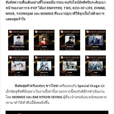
สัมผัสความตื่นเต้น
อย่างที่ไม่เคยมีมาก่อน
พบกับไลน์อัพศิลปินระดับแนว
หน้าของวงการ
K-POP ได้แก่ ENHYPEN, TWS, KISS OF LIFE, EVNNE,
WHIB, YOUNGJAE และ MINNIE ที่จะมาปลุกเวทีให้ลุกเป็นไฟด้วยการ
แสดงสุดเร้าใจ
พิเศษสุดสำหรับแฟนๆ ชาวไทย!
เตรียมพบกับ
Special Stage
สุด
เอ็กซ์คลูซีฟที่มีเฉพาะในงานนี้เท่านั้น! นอกจากนี้พบกับพิธีกรดำเนินงาน
โดย
MINNIE และ BAE HYEON SEONG
ผู้ที่จะนำเสน่ห์และพลังของพวก
เขามาทำให้ค่ำคืนนี้พิเศษยิ่งขึ้น