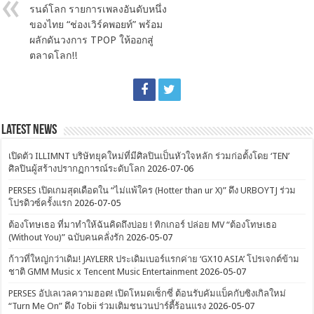
รนด์โลก รายการเพลงอันดับหนึ่ง
ของไทย “ช่องเวิร์คพอยท์” พร้อม
ผลักดันวงการ TPOP ให้ออกสู่
ตลาดโลก!!
Latest News
เปิดตัว ILLIMNT บริษัทยุคใหม่ที่มีศิลปินเป็นหัวใจหลัก ร่วมก่อตั้งโดย ‘TEN’
ศิลปินผู้สร้างปรากฏการณ์ระดับโลก
2026-07-06
PERSES เปิดเกมสุดเดือดใน “ไม่แพ้ใคร (Hotter than ur X)” ดึง URBOYTJ ร่วม
โปรดิวซ์ครั้งแรก
2026-07-05
ต้องโทษเธอ ที่มาทำให้ฉันคิดถึงบ่อย ! ทิกเกอร์ ปล่อย MV “ต้องโทษเธอ
(Without You)” ฉบับคนคลั่งรัก
2026-05-07
ก้าวที่ใหญ่กว่าเดิม! JAYLERR ประเดิมเบอร์แรกค่าย ‘GX10 ASIA’ โปรเจกต์ข้าม
ชาติ GMM Music x Tencent Music Entertainment
2026-05-07
PERSES อัปเลเวลความฮอต! เปิดโหมดเซ็กซี่ ต้อนรับคัมแบ็คกับซิงเกิลใหม่
“Turn Me On” ดึง Tobii ร่วมเติมชนวนปาร์ตี้ร้อนแรง
2026-05-07