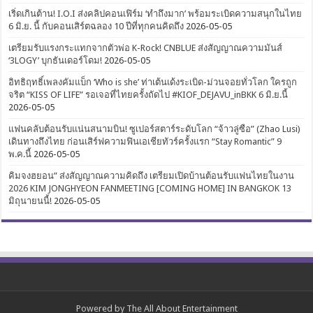
เริ่ดเกินต้าน! I.O.I ส่งคลิปคอนเฟิร์ม ‘ทำถึงมาก’ พร้อมระเบิดความสนุกในไทย
6 มิ.ย. นี้ กับคอนเสิร์ตฉลอง 10 ปีที่ทุกคนคิดถึง
2026-05-05
เตรียมรับแรงกระแทกจากตัวพ่อ K-Rock! CNBLUE ส่งสัญญาณความมันส์
‘3LOGY’ บุกธันเดอร์โดม!
2026-05-05
อิทธิฤทธิ์เพลงคัมแบ็ก ‘Who is she’ ท่าเต้นเด้งระเบิด-ม่วนจอยทั่วโลก ใครถูก
จริต “KISS OF LIFE” รอเจอที่ไทยครั้งถัดไป #KIOF_DEJAVU_inBKK 6 มิ.ย.นี้
2026-05-05
แฟนคลับต้อนรับแน่นสนามบิน! ซูเปอร์สตาร์ระดับโลก “จ้าวลู่ซือ” (Zhao Lusi)
เดินทางถึงไทย ก่อนเสิร์ฟความฟินเอเชียทัวร์ครั้งแรก “Stay Romantic” 9
พ.ค.นี้
2026-05-05
คิมจงฮยอน” ส่งสัญญาณความคิดถึง เตรียมเปิดบ้านต้อนรับแฟนไทยในงาน
2026 KIM JONGHYEON FANMEETING [COMING HOME] IN BANGKOK 13
มิถุนายนนี้!
2026-05-05
Powered by
The All About Entertainment