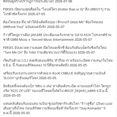
ศิลปินผู้สร้างปรากฏการณ์ระดับโลก
2026-07-06
PERSES เปิดเกมสุดเดือดใน “ไม่แพ้ใคร (Hotter than ur X)” ดึง URBOYTJ ร่วม
โปรดิวซ์ครั้งแรก
2026-07-05
ต้องโทษเธอ ที่มาทำให้ฉันคิดถึงบ่อย ! ทิกเกอร์ ปล่อย MV “ต้องโทษเธอ
(Without You)” ฉบับคนคลั่งรัก
2026-05-07
ก้าวที่ใหญ่กว่าเดิม! JAYLERR ประเดิมเบอร์แรกค่าย ‘GX10 ASIA’ โปรเจกต์ข้าม
ชาติ GMM Music x Tencent Music Entertainment
2026-05-07
PERSES อัปเลเวลความฮอต! เปิดโหมดเซ็กซี่ ต้อนรับคัมแบ็คกับซิงเกิลใหม่
“Turn Me On” ดึง Tobii ร่วมเติมชนวนปาร์ตี้ร้อนแรง
2026-05-07
เริ่ดเกินต้าน! I.O.I ส่งคลิปคอนเฟิร์ม ‘ทำถึงมาก’ พร้อมระเบิดความสนุกในไทย
6 มิ.ย. นี้ กับคอนเสิร์ตฉลอง 10 ปีที่ทุกคนคิดถึง
2026-05-05
เตรียมรับแรงกระแทกจากตัวพ่อ K-Rock! CNBLUE ส่งสัญญาณความมันส์
‘3LOGY’ บุกธันเดอร์โดม!
2026-05-05
อิทธิฤทธิ์เพลงคัมแบ็ก ‘Who is she’ ท่าเต้นเด้งระเบิด-ม่วนจอยทั่วโลก ใครถูก
จริต “KISS OF LIFE” รอเจอที่ไทยครั้งถัดไป #KIOF_DEJAVU_inBKK 6 มิ.ย.นี้
2026-05-05
แฟนคลับต้อนรับแน่นสนามบิน! ซูเปอร์สตาร์ระดับโลก “จ้าวลู่ซือ” (Zhao Lusi)
เดินทางถึงไทย ก่อนเสิร์ฟความฟินเอเชียทัวร์ครั้งแรก “Stay Romantic” 9
พ.ค.นี้
2026-05-05