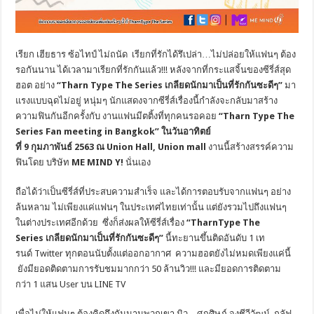
เรียก
เฮียธาร ซ้อไทป์
ไม่ถนัด เรียกที่รักได้รึเปล่า…ไม่ปล่
อยให้แฟนๆ ต้อง
รอกันนาน ได้เวลามาเรียกที่รักกันแล้ว!!! หลังจากที่กระแสจิ้นของซีรี่ส์
สุด
ฮอต อย่าง
“
Tharn Type The Series
เกลียดนักมาเป็นที่รักกันซะดีๆ”
มา
แรงแบบฉุดไม่อยู่ หนุ่มๆ นักแสดงจากซีรี่ส์เรื่องนี้กำลั
งจะกลับมาสร้าง
ความฟินกันอีกครั้
งกับ งานแฟนมีตติ้งที่ทุกคนรอคอย
“
Tharn Type The
Series Fan meeting in Bangkok”
ในวันอาทิตย์
ที่
9
กุมภาพันธ์
2563
ณ
Union Hall, Union mall
งานนี้สร้างสรรค์ความ
ฟินโดย บริษัท
ME MIND Y!
นั่นเอง
ถือได้ว่าเป็นซีรี่ส์ที่
ประสบความสำเร็จ และได้การตอบรับจากแฟนๆ อย่าง
ล้นหลาม ไม่เพียงแค่แฟนๆ ในประเทศไทยเท่านั้น แต่ยังรวมไปถึงแฟนๆ
ในต่างประเทศอีกด้วย ซึ่งก็ส่งผลให้ซีรี่ส์เรื่อง
“
TharnType The
Series
เกลียดนักมาเป็นที่รักกันซะดีๆ”
นี้ทะยานขึ้นติดอันดับ
1
เท
รนด์
Twitter
ทุกตอนนับตั้งแต่ออกอากาศ ความฮอตยังไม่หมดเพียงแค่นี้
ยังมียอดติดตามการรับชมมากกว่า
50
ล้านวิว!!! และมียอดการติดตาม
กว่า
1
แสน
User
บน
LINE TV
เพื่อไม่ให้แฟนๆ ต้องคิดถึงกันนานพวกเขา มิว – ศุภศิษฏ์ จงชีวีวัฒน์
,
กลัฟ