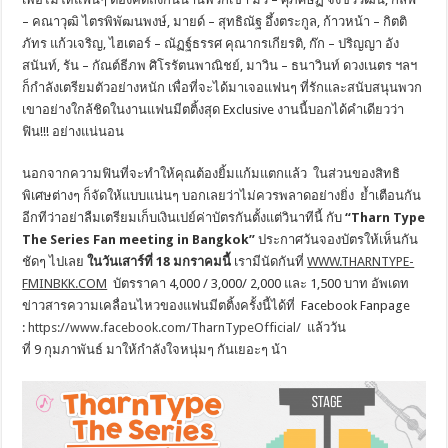
– คณาวุฒิ ไตรพิพัฒนพงษ์
,
มายด์ – สุทธิณัฐ อึ้งตระกูล
,
ก้าวหน้า – กิตติ
ภัทร แก้วเจริญ
,
ไฮเตอร์ – ณัฏฐ์ธรรศ คุณากรเกียรติ
,
ก๊ก – ปริญญา อัง
สนันท์
,
รัน – กัณต์ธีภพ ศิโรรัตนพาณิชย์
,
มาวิน – ธนาวินท์ ดวงเนตร ฯลฯ
ก็กำลังเตรียมตัวอย่างหนัก เพื่อที่จะได้มาเจอแฟนๆ ที่รักและสนับสนุนพวก
เขาอย่
างใกล้ชิดในงานแฟนมีตติ้งสุด
Exclusive
งานนี้บอกได้คำเดียวว่า
ฟิน!!! อย่างแน่นอน
นอกจากความฟินที่จะทำให้คุณต้
องยิ้มแก้มแตกแล้ว ในส่วนของสิทธิ
พิเศษต่างๆ ก็จัดให้แบบแน่นๆ บอกเลยว่าไม่ควรพลาดอย่างยิ่ง ย้ำเตือนกัน
อีกทีว่าอย่าลื
มเตรียมเก็บเงินเปย์ค่าบัตรกั
นตั้งแต่วินาทีนี้ กับ
“
Tharn Type
The Series Fan meeting in Bangkok”
ประกาศวันจองบัตรให้เห็นกัน
ชัดๆ ไปเลย
ในวันเสาร์ที่
18
มกราคมนี้
เรามีนัดกันที่
WWW.THARNTYPE-
FMINBKK.COM
บัตรราคา
4,000 / 3,000/ 2,000
และ
1,500
บาท อัพเดท
ข่าวสารความเคลื่
อนไหวของแฟนมีตติ้งครั้งนี้ได้
ที่
Facebook Fanpage
:
https://www.facebook.com/
TharnTypeOfficial/
แล้ววัน
ที่
9
กุมภาพันธ์ มาให้กำลังใจหนุ่มๆ กันเยอะๆ น้า