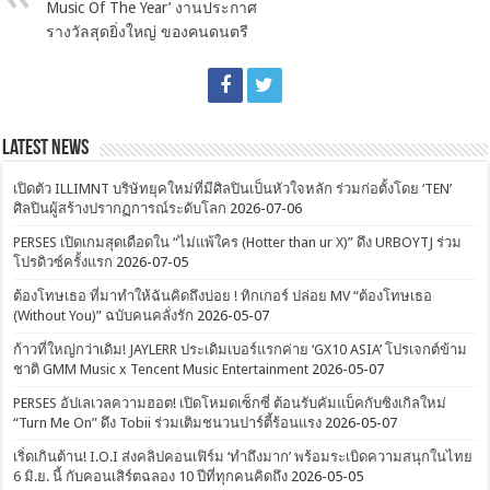
Music Of The Year’ งานประกาศ
รางวัลสุดยิ่งใหญ่ ของคนดนตรี
Latest News
เปิดตัว ILLIMNT บริษัทยุคใหม่ที่มีศิลปินเป็นหัวใจหลัก ร่วมก่อตั้งโดย ‘TEN’
ศิลปินผู้สร้างปรากฏการณ์ระดับโลก
2026-07-06
PERSES เปิดเกมสุดเดือดใน “ไม่แพ้ใคร (Hotter than ur X)” ดึง URBOYTJ ร่วม
โปรดิวซ์ครั้งแรก
2026-07-05
ต้องโทษเธอ ที่มาทำให้ฉันคิดถึงบ่อย ! ทิกเกอร์ ปล่อย MV “ต้องโทษเธอ
(Without You)” ฉบับคนคลั่งรัก
2026-05-07
ก้าวที่ใหญ่กว่าเดิม! JAYLERR ประเดิมเบอร์แรกค่าย ‘GX10 ASIA’ โปรเจกต์ข้าม
ชาติ GMM Music x Tencent Music Entertainment
2026-05-07
PERSES อัปเลเวลความฮอต! เปิดโหมดเซ็กซี่ ต้อนรับคัมแบ็คกับซิงเกิลใหม่
“Turn Me On” ดึง Tobii ร่วมเติมชนวนปาร์ตี้ร้อนแรง
2026-05-07
เริ่ดเกินต้าน! I.O.I ส่งคลิปคอนเฟิร์ม ‘ทำถึงมาก’ พร้อมระเบิดความสนุกในไทย
6 มิ.ย. นี้ กับคอนเสิร์ตฉลอง 10 ปีที่ทุกคนคิดถึง
2026-05-05