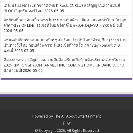
เตรียมรับแรงกระแทกจากตัวพ่อ K-Rock! CNBLUE ส่งสัญญาณความมันส์
‘3LOGY’ บุกธันเดอร์โดม!
2026-05-05
อิทธิฤทธิ์เพลงคัมแบ็ก ‘Who is she’ ท่าเต้นเด้งระเบิด-ม่วนจอยทั่วโลก ใครถูก
จริต “KISS OF LIFE” รอเจอที่ไทยครั้งถัดไป #KIOF_DEJAVU_inBKK 6 มิ.ย.นี้
2026-05-05
แฟนคลับต้อนรับแน่นสนามบิน! ซูเปอร์สตาร์ระดับโลก “จ้าวลู่ซือ” (Zhao Lusi)
เดินทางถึงไทย ก่อนเสิร์ฟความฟินเอเชียทัวร์ครั้งแรก “Stay Romantic” 9
พ.ค.นี้
2026-05-05
คิมจงฮยอน” ส่งสัญญาณความคิดถึง เตรียมเปิดบ้านต้อนรับแฟนไทยในงาน
2026 KIM JONGHYEON FANMEETING [COMING HOME] IN BANGKOK 13
มิถุนายนนี้!
2026-05-05
Powered by
The All About Entertainment
© Copyright 2026, All Rights Reserved