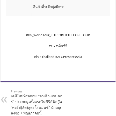
สินค้าที่ระลึกสุดพิเศษ
#XG_WorldTour_THECORE #THECORETOUR
#XG #เอ็กซ์จี
#iMeThailand #AEGPresentsAsia
Previous
เคมีใหม่ที่รอคอย! “อาเล็ก-เอสเธอ
ร์” ประกบคู่ครั้งแรกในซีรีส์ฟีลกู๊ด
“คอร์ส(ลัด)สูตรโรแมนซ์” ปักหมุด
ลงจอ 7 พฤษภาคมนี้