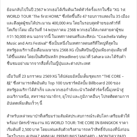
ย้อนกลับไปในปี 2567 พวกเธอได้เริ่มต้นเวิลด์ทัวร์ครั้งแรกในชื่อ “XG 1st
WORLD TOUR ‘The first HOWL’” ซึ่งจัดขึ้นถึง 47 รอบการแสดงใน 35 เมือง
และดึงดูดผู้ชมได้ประมาณ 400,000 คน โดยในรอบสุดท้ายของทัวร์ที่
โตเกียวโดม เมื่อวันที่ 14 พฤษภาคม 2568 พวกเธอได้สะกดสายตาผู้ชม
กว่า 50,000 คน นอกจากนี้ ในเทศกาลดนตรีและศิลปะ “Coachella Valley
Music and Arts Festival” ซึ่งเป็นหนึ่งในเทศกาลดนตรีที่ใหญ่ที่สุดใน
สหรัฐอเมริกาเมื่อเดือนเมษายน 2568 XG เป็นศิลปินญี่ปุ่นเพียงกลุ่มเดียวที่
ได้ขึ้นแสดง โดยเป็นศิลปินหลัก (Headliner) บนเวที Sahara และได้รับคำ
ชื่นชมอย่างมากจากสื่อทั้งในญี่ปุ่นและต่างประเทศ
เมื่อวันที่ 23 มกราคม 2569 XG ได้ปล่อยอัลบั้มเต็มชุดแรก “THE CORE –
核” ซึ่งสามารถติดอันดับ Top 100 บนชาร์ตอัลบั้ม Billboard 200 ของ
สหรัฐอเมริกาได้สำเร็จ และพวกเธอกำลังจะนำเวิลด์ทัวร์ครั้งนี้มุ่งหน้าสู่
อเมริกาเหนือ, สหราชอาณาจักร, ยุโรป และภูมิภาคอื่นๆ โปรดติดตามการ
อัปเดตเพิ่มเติมเร็วๆ นี้
สำหรับเหล่าหมาป่าที่เตรียมร่วมสัมผัสประสบการณ์ระดับโลก เตรียมตัวให้
พร้อม! บัตรเข้าชมงาน XG WORLD TOUR: THE CORE IN BANGKOK ราคา
เริ่มต้นที่ 2,500 บาท โดยแฟนคลับตัวจริงสามารถคว้าสิทธิ์จับจองที่นั่งก่อน
ใครในรอบ ALPHAZ ANNUAL PREMIUM/STANDARD・MONTHLY PAID