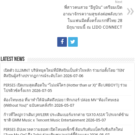
Next
พี่สาวคนสวย “อีจูบิน” เตรียมเปิด
อาณาจักรความสุขส่งต่อพลังบวก
ในแฟนมีตติ้งครั้งแรกที่ไทย 28
มิถุนายนนี้ ณ LIDO CONNECT
Latest News
เปิดตัว ILLIMNT บริษัทยุคใหม่ที่มีศิลปินเป็นหัวใจหลัก ร่วมก่อตั้งโดย ‘TEN’
ศิลปินผู้สร้างปรากฏการณ์ระดับโลก
2026-07-06
PERSES เปิดเกมสุดเดือดใน “ไม่แพ้ใคร (Hotter than ur X)” ดึง URBOYTJ ร่วม
โปรดิวซ์ครั้งแรก
2026-07-05
ต้องโทษเธอ ที่มาทำให้ฉันคิดถึงบ่อย ! ทิกเกอร์ ปล่อย MV “ต้องโทษเธอ
(Without You)” ฉบับคนคลั่งรัก
2026-05-07
ก้าวที่ใหญ่กว่าเดิม! JAYLERR ประเดิมเบอร์แรกค่าย ‘GX10 ASIA’ โปรเจกต์ข้าม
ชาติ GMM Music x Tencent Music Entertainment
2026-05-07
PERSES อัปเลเวลความฮอต! เปิดโหมดเซ็กซี่ ต้อนรับคัมแบ็คกับซิงเกิลใหม่
“Turn Me On” ดึง Tobii ร่วมเติมชนวนปาร์ตี้ร้อนแรง
2026-05-07