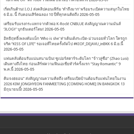
เริ่ดเกินต้าน! I.O.I ส่งคลิปคอนเฟิร์ม ‘ทำถึงมาก’ พร้อมระเบิดความสนุกในไทย
6 มิ.ย. นี้ กับคอนเสิร์ตฉลอง 10 ปีที่ทุกคนคิดถึง
2026-05-05
เตรียมรับแรงกระแทกจากตัวพ่อ K-Rock! CNBLUE ส่งสัญญาณความมันส์
‘3LOGY’ บุกธันเดอร์โดม!
2026-05-05
อิทธิฤทธิ์เพลงคัมแบ็ก ‘Who is she’ ท่าเต้นเด้งระเบิด-ม่วนจอยทั่วโลก ใครถูก
จริต “KISS OF LIFE” รอเจอที่ไทยครั้งถัดไป #KIOF_DEJAVU_inBKK 6 มิ.ย.นี้
2026-05-05
แฟนคลับต้อนรับแน่นสนามบิน! ซูเปอร์สตาร์ระดับโลก “จ้าวลู่ซือ” (Zhao Lusi)
เดินทางถึงไทย ก่อนเสิร์ฟความฟินเอเชียทัวร์ครั้งแรก “Stay Romantic” 9
พ.ค.นี้
2026-05-05
คิมจงฮยอน” ส่งสัญญาณความคิดถึง เตรียมเปิดบ้านต้อนรับแฟนไทยในงาน
2026 KIM JONGHYEON FANMEETING [COMING HOME] IN BANGKOK 13
มิถุนายนนี้!
2026-05-05