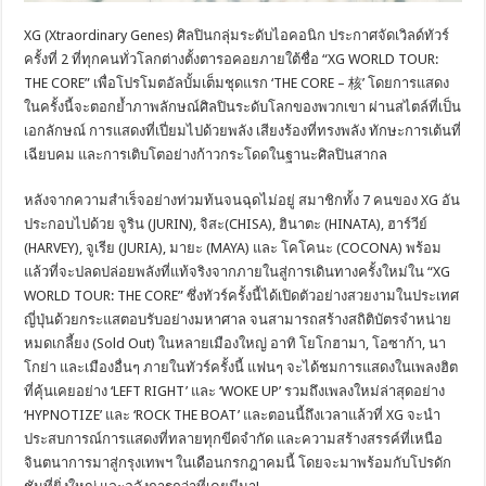
XG (Xtraordinary Genes) ศิลปินกลุ่มระดับไอคอนิก ประกาศจัดเวิลด์ทัวร์
ครั้งที่ 2 ที่ทุกคนทั่วโลกต่างตั้งตารอคอยภายใต้ชื่อ “XG WORLD TOUR:
THE CORE” เพื่อโปรโมตอัลบั้มเต็มชุดแรก ‘THE CORE – 核’ โดยการแสดง
ในครั้งนี้จะตอกย้ำภาพลักษณ์ศิลปินระดับโลกของพวกเขา ผ่านสไตล์ที่เป็น
เอกลักษณ์ การแสดงที่เปี่ยมไปด้วยพลัง เสียงร้องที่ทรงพลัง ทักษะการเต้นที่
เฉียบคม และการเติบโตอย่างก้าวกระโดดในฐานะศิลปินสากล
หลังจากความสำเร็จอย่างท่วมท้นจนฉุดไม่อยู่ สมาชิกทั้ง 7 คนของ XG อัน
ประกอบไปด้วย จูริน (JURIN), จิสะ(CHISA), ฮินาตะ (HINATA), ฮาร์วีย์
(HARVEY), จูเรีย (JURIA), มายะ (MAYA) และ โคโคนะ (COCONA) พร้อม
แล้วที่จะปลดปล่อยพลังที่แท้จริงจากภายในสู่การเดินทางครั้งใหม่ใน “XG
WORLD TOUR: THE CORE” ซึ่งทัวร์ครั้งนี้ได้เปิดตัวอย่างสวยงามในประเทศ
ญี่ปุ่นด้วยกระแสตอบรับอย่างมหาศาล จนสามารถสร้างสถิติบัตรจำหน่าย
หมดเกลี้ยง (Sold Out) ในหลายเมืองใหญ่ อาทิ โยโกฮามา, โอซาก้า, นา
โกย่า และเมืองอื่นๆ ภายในทัวร์ครั้งนี้ แฟนๆ จะได้ชมการแสดงในเพลงฮิต
ที่คุ้นเคยอย่าง ‘LEFT RIGHT’ และ ‘WOKE UP’ รวมถึงเพลงใหม่ล่าสุดอย่าง
‘HYPNOTIZE’ และ ‘ROCK THE BOAT’ และตอนนี้ถึงเวลาแล้วที่ XG จะนำ
ประสบการณ์การแสดงที่ทลายทุกขีดจำกัด และความสร้างสรรค์ที่เหนือ
จินตนาการมาสู่กรุงเทพฯ ในเดือนกรกฎาคมนี้ โดยจะมาพร้อมกับโปรดัก