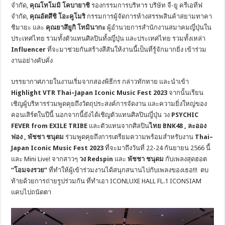
จำกัด,
คุณโทโมมิ โคบายาชิ
รองกรรมการบริหาร บริษัท จี-ยู ครีเอทีฟ
จำกัด,
คุณอัตสึชิ โอะคูโมริ
กรรมการผู้จัดการห้างสรรพสินค้าสยามทาคา
ชิมายะ และ
คุณยาสึยูกิ โทมินากะ
ผู้อำนวยการสำนักงานสมาคมญี่ปุ่นใน
ประเทศไทย รวมทั้งตัวแทนศิลปินทั้งญี่ปุ่น และประเทศไทย รวมทั้งเหล่า
Influencer
ที่จะมาช่วยกันสร้างสีสันให้งานนี้เป็นที่รู้จักมากยิ่ง เข้าร่วม
งานอย่างคับคั่ง
บรรยากาศภายในงานเริ่มจากสองพิธีกร กล่าวทักทาย และนำเข้า
Highlight VTR Thai
–
Japan Iconic Music Fest 2023
จากนั้นเรียน
เชิญผู้บริหารร่วมพูดคุยถึงวัตถุประสงค์การจัดงาน และความยิ่งใหญ่ของ
คอนเสิร์ตในปีนี้ นอกจากนี้ยังได้เชิญตัวแทนศิลปินญี่ปุ่น วง
PSYCHIC
FEVER from EXILE TRIBE
และตัวแทนจากศิลปิน
ไทย
BNK48 ,
ละออง
ฟอง
,
พัชชา ชนุดม
ร่วมพูดคุยถึงการเตรียมความพร้อมสำหรับงาน
Thai
–
Japan Iconic Music Fest 2023
ที่จะมาถึงวันที่ 22-24 กันยายน 2566 นี้
และ Mini Live! จากสาวๆ
วง
Redspin
และ
พัชชา ชนุดม
กับเพลงสุดฮอต
“โอมจงรวย”
ที่ทำให้ผู้เข้าร่วมงานได้สนุกสนานไปกับเพลงของเธอ!!! ตบ
ท้ายด้วยการถ่ายรูปร่วมกัน ที่ทำเอา ICONLUXE HALL FL.1 ICONSIAM
แคบไปถนัดตา