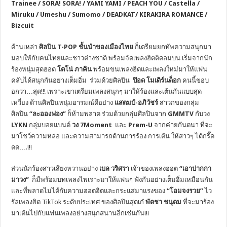
Trainee / SORA! SORA! / YAMI YAMI / PEACH YOU / Castella /
Miruku / Umeshu / Sumomo / DEADKAT/ KIRAKIRA ROMANCE /
Bizcuit
ด้านเหล่า
ศิลปิน
T-POP ชั้นนำของเมืองไทย
ก็เตรียมยกทัพความสนุกมา
มอบให้กับคนไทยและชาวต่างชาติ พร้อมจัดเพลงฮิตติดลมบน เริ่มจากนัก
ร้องหนุ่มสุดฮอต
โตโน่ ภาคิน
พร้อมขนเพลงฮิตและเพลงใหม่มาให้แฟน
คลับได้สนุกกันอย่างเต็มอิ่ม ร่วมด้วยศิลปิน
ป๊อด โมเดิร์นด็อก
คนนี้ขอบ
อกว่า…สุด!!! เพราะเขาเตรียมเพลงสนุกๆ มาให้ร้องและเต้นกันแบบสุด
เหวี่ยง ด้านศิลปินหนุ่มอารมณ์ดีอย่าง
แสตมป์-อภิวัชร์
สาวกของกลุ่ม
ศิลปิน
“ละอองฟอง”
ก็ห้ามพลาด ร่วมด้วยกลุ่มศิลปินจาก
GMMTV
กับวง
LYKN
กลุ่มบอยแบนด์
วง
7Moment
และ
Prem-U
จากค่ายกันตนา ที่จะ
มาโชว์ความหล่อ และความสามารถด้านการร้อง การเต้น ให้สาวๆ ได้กรี๊ด
ดด….!!!
ส่วนนักร้องสาวเสียงหวานอย่าง
เบล วริศรา
เจ้าของเพลงฮอต
“เอาปากกา
มาวง”
ก็มีพร้อมบทเพลงไพเราะมาให้แฟนๆ ฟังกันอย่างเต็มอิ่มเหมือนกัน
และที่พลาดไม่ได้กับความฮอตฮิตและกระแสมาแรงของ
“โอมจงรวย”
ไว
รัลเพลงฮิต TikTok ระดับประเทศ ของศิลปินสุดเก๋
พัดชา ชนุดม
ที่จะมาร้อง
มาเต้นไปกับแฟนเพลงอย่างสนุกสนานอีกเช่นกัน!!!