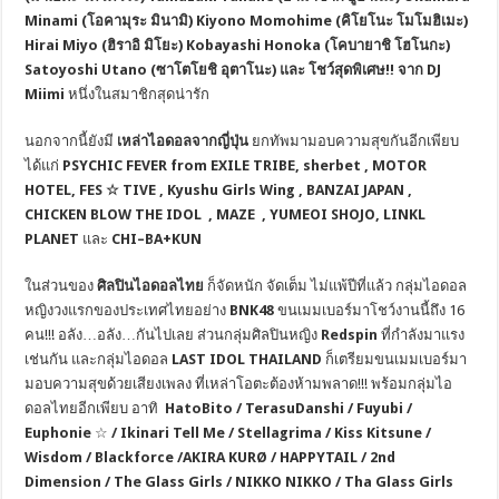
Minami (โอคามุระ มินามิ) Kiyono Momohime (คิโยโนะ โมโมฮิเมะ)
Hirai Miyo (ฮิราอิ มิโยะ) Kobayashi Honoka (โคบายาชิ โฮโนกะ)
Satoyoshi Utano (ซาโตโยชิ อุตาโนะ
) และ
โชว์สุดพิเศษ
!!
จาก
DJ
Miimi
หนึ่งในสมาชิกสุดน่ารัก
นอกจากนี้ยังมี
เหล่าไอดอลจากญี่ปุ่น
ยกทัพมามอบความสุขกันอีกเพียบ
ได้แก่
PSYCHIC FEVER from EXILE TRIBE,
s
herbet , MOTOR
HOTEL, FES
☆
TIVE , Kyushu Girls Wing , BANZAI JAPAN ,
CHICKEN BLOW THE IDOL , MAZE , YUMEOI SHOJO, LINKL
PLANET
และ
CHI
–
BA
+
KUN
ในส่วนของ
ศิลปินไอดอลไทย
ก็จัดหนัก จัดเต็ม ไม่แพ้ปีที่แล้ว กลุ่มไอดอล
หญิงวงแรกของประเทศไทยอย่าง
BNK48
ขนเมมเบอร์มาโชว์งานนี้ถึง 16
คน!!! อลัง…อลัง…กันไปเลย ส่วนกลุ่มศิลปินหญิง
Redspin
ที่กำลังมาแรง
เช่นกัน และกลุ่มไอดอล
LAST IDOL THAILAND
ก็เตรียมขนเมมเบอร์มา
มอบความสุขด้วยเสียงเพลง ที่เหล่าโอตะต้องห้ามพลาด!!! พร้อมกลุ่มไอ
ดอลไทยอีกเพียบ อาทิ
HatoBito / TerasuDanshi / Fuyubi /
Euphonie
☆
/
Ikinari Tell Me / Stellagrima / Kiss Kitsune /
Wisdom / Blackforce /AKIRA KURØ / HAPPYTAIL / 2nd
Dimension / The Glass Girls / NIKKO NIKKO / Tha Glass Girls