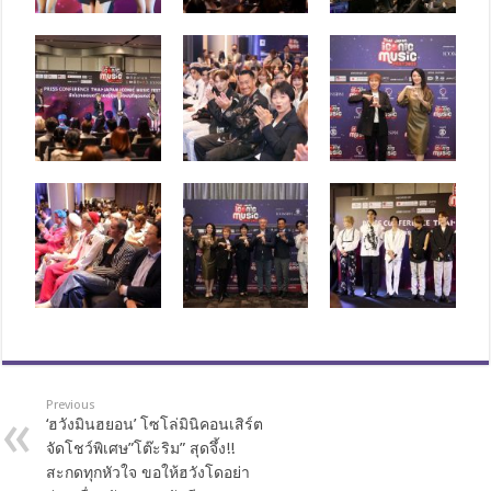
Previous
‘ฮวังมินฮยอน’ โซโล่มินิคอนเสิร์ต
จัดโชว์พิเศษ”โต๊ะริม” สุดจึ้ง!!
สะกดทุกหัวใจ ขอให้ฮวังโดอย่า