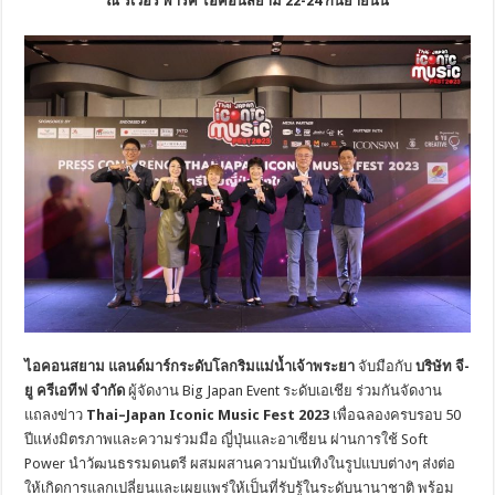
ณ ริเวอร์ พาร์ค ไอคอนสยาม 22-24 กันยายนนี้
ไอคอนสยาม แลนด์มาร์กระดับโลกริมแม่น้ำเจ้าพระยา
จับมือกับ
บริษัท จี-
ยู ครีเอทีฟ จำกัด
ผู้จัดงาน Big Japan Event ระดับเอเชีย ร่วมกันจัดงาน
แถลงข่าว
Thai
–
Japan Iconic Music Fest 2023
เพื่อฉลองครบรอบ 50
ปีแห่งมิตรภาพและความร่วมมือ ญี่ปุ่นและอาเซียน ผ่านการใช้ Soft
Power นำวัฒนธรรมดนตรี ผสมผสานความบันเทิงในรูปแบบต่างๆ ส่งต่อ
ให้เกิดการแลกเปลี่ยนและเผยแพร่ให้เป็นที่รับรู้ในระดับนานาชาติ พร้อม