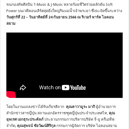
ขนกองทัพศิลปิน T-Music & J-Music หลายร้อยชีวิตร่วมผลักดัน Soft
Power บนเวทีคอนเสิร์ตสุดยิ่งใหญ่ริมแม่น้ำเจ้าพระยา ซึ่งจะจัดขึ้นระหว่าง
วันศุกร์ที่
22
– วันอาทิตย์ที่
24
กันยายน 2566 ณ ริเวอร์ พาร์ค ไอคอน
สยาม
โดยในงานแถลงข่าวได้รับเกียรติจาก
คุณคาวามูระ มากิ
ผู้อำนวยการ
สำนักข่าวสารญี่ปุ่น สถานเอกอัครราชฑูตญี่ปุ่นประจำประเทศไท,
คุณ
ยุพเรศ เอกธุระประคัลภ์
ประธานกรรมการบริหารบริษัท จี-ยู ครีเอทีฟ
จำกัด,
คุณสุพจน์ ชัยวัฒน์ศิริกุล
กรรมการผู้จัดการ บริษัท ไอคอนสยาม