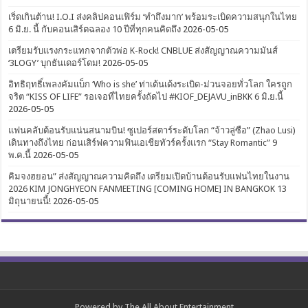
เริ่ดเกินต้าน! I.O.I ส่งคลิปคอนเฟิร์ม ‘ทำถึงมาก’ พร้อมระเบิดความสนุกในไทย
6 มิ.ย. นี้ กับคอนเสิร์ตฉลอง 10 ปีที่ทุกคนคิดถึง
2026-05-05
เตรียมรับแรงกระแทกจากตัวพ่อ K-Rock! CNBLUE ส่งสัญญาณความมันส์
‘3LOGY’ บุกธันเดอร์โดม!
2026-05-05
อิทธิฤทธิ์เพลงคัมแบ็ก ‘Who is she’ ท่าเต้นเด้งระเบิด-ม่วนจอยทั่วโลก ใครถูก
จริต “KISS OF LIFE” รอเจอที่ไทยครั้งถัดไป #KIOF_DEJAVU_inBKK 6 มิ.ย.นี้
2026-05-05
แฟนคลับต้อนรับแน่นสนามบิน! ซูเปอร์สตาร์ระดับโลก “จ้าวลู่ซือ” (Zhao Lusi)
เดินทางถึงไทย ก่อนเสิร์ฟความฟินเอเชียทัวร์ครั้งแรก “Stay Romantic” 9
พ.ค.นี้
2026-05-05
คิมจงฮยอน” ส่งสัญญาณความคิดถึง เตรียมเปิดบ้านต้อนรับแฟนไทยในงาน
2026 KIM JONGHYEON FANMEETING [COMING HOME] IN BANGKOK 13
มิถุนายนนี้!
2026-05-05
Powered by
The All About Entertainment