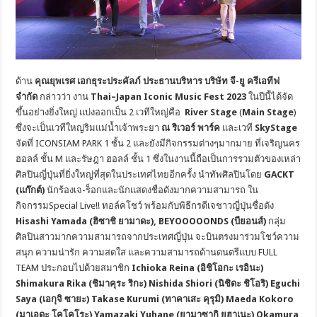
ด้าน
คุณยุพเรศ เอกธุระประคัลภ์ ประธานบริหาร บริษัท จี-ยู ครีเอทีฟ
จำกัด
กล่าวว่า งาน
Thai
–
Japan Iconic Music Fest 2023
ในปีนี้ได้จัด
ขึ้นอย่างยิ่งใหญ่ แบ่งออกเป็น 2 เวทีใหญ่คือ
River Stage
(
Main Stage
)
ซึ่งจะเป็นเวทีใหญ่ริมแม่น้ำเจ้าพระยา
ณ ริเวอร์ พาร์ค
และเวที
SkyStage
จัดที่ ICONSIAM PARK 1 ชั้น 2 และยังมีกิจกรรมต่างๆมากมาย ที่เจริญนคร
ฮอลล์ ชั้น M และรัษฎา ฮอลล์ ชั้น 1 ซึ่งในงานนี้ถือเป็นการรวมตัวของเหล่า
ศิลปินญี่ปุ่นที่ยิ่งใหญ่ที่สุดในประเทศไทยอีกครั้ง นำทัพศิลปินโดย
GACKT
(
แก๊กต์)
นักร้องเจ-ร็อกและนักแสดงชื่อดังมากความสามารถ ใน
กิจกรรมSpecial Live!! ทอล์คโชว์ พร้อมกับพิธีกรดีเจชาวญี่ปุ่นชื่อดัง
Hisashi Yamada (ฮิซาชิ ยามาดะ),
BEYOOOOONDS (บียอนส์)
กลุ่ม
ศิลปินสาวมากความสามารถจากประเทศญี่ปุ่น จะบินตรงมาร่วมโชว์ความ
สนุก ความน่ารัก ความสดใส และความสามารถด้านดนตรีแบบ FULL
TEAM ประกอบไปด้วยสมาชิก
Ichioka Reina (อิชิโอกะ เรอินะ)
Shimakura Rika (ชิมาคุระ ริกะ) Nishida Shiori (นิชิดะ ชิโอริ) Eguchi
Saya (เอกุจิ ซายะ) Takase Kurumi (ทาคาเสะ คุรุมิ) Maeda Kokoro
(มาเอดะ โคโคโระ) Yamazaki Yuhane (ยามาซากิ ยูฮาเนะ) Okamura