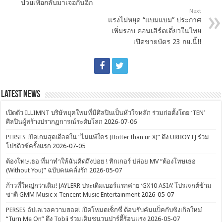
ป่วยเพื่อกลับมาเจอกันอีก
Next
แรงไม่หยุด “แบมแบม” ประกาศ
เพิ่มรอบ คอนเสิร์ตเดี่ยวในไทย
เปิดขายบัตร 23 กย.นี้!!
Latest News
เปิดตัว ILLIMNT บริษัทยุคใหม่ที่มีศิลปินเป็นหัวใจหลัก ร่วมก่อตั้งโดย ‘TEN’
ศิลปินผู้สร้างปรากฏการณ์ระดับโลก
2026-07-06
PERSES เปิดเกมสุดเดือดใน “ไม่แพ้ใคร (Hotter than ur X)” ดึง URBOYTJ ร่วม
โปรดิวซ์ครั้งแรก
2026-07-05
ต้องโทษเธอ ที่มาทำให้ฉันคิดถึงบ่อย ! ทิกเกอร์ ปล่อย MV “ต้องโทษเธอ
(Without You)” ฉบับคนคลั่งรัก
2026-05-07
ก้าวที่ใหญ่กว่าเดิม! JAYLERR ประเดิมเบอร์แรกค่าย ‘GX10 ASIA’ โปรเจกต์ข้าม
ชาติ GMM Music x Tencent Music Entertainment
2026-05-07
PERSES อัปเลเวลความฮอต! เปิดโหมดเซ็กซี่ ต้อนรับคัมแบ็คกับซิงเกิลใหม่
“Turn Me On” ดึง Tobii ร่วมเติมชนวนปาร์ตี้ร้อนแรง
2026-05-07