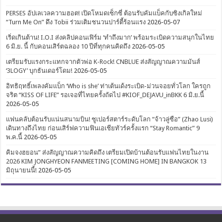
PERSES อัปเลเวลความฮอต! เปิดโหมดเซ็กซี่ ต้อนรับคัมแบ็คกับซิงเกิลใหม่
“Turn Me On” ดึง Tobii ร่วมเติมชนวนปาร์ตี้ร้อนแรง
2026-05-07
เริ่ดเกินต้าน! I.O.I ส่งคลิปคอนเฟิร์ม ‘ทำถึงมาก’ พร้อมระเบิดความสนุกในไทย
6 มิ.ย. นี้ กับคอนเสิร์ตฉลอง 10 ปีที่ทุกคนคิดถึง
2026-05-05
เตรียมรับแรงกระแทกจากตัวพ่อ K-Rock! CNBLUE ส่งสัญญาณความมันส์
‘3LOGY’ บุกธันเดอร์โดม!
2026-05-05
อิทธิฤทธิ์เพลงคัมแบ็ก ‘Who is she’ ท่าเต้นเด้งระเบิด-ม่วนจอยทั่วโลก ใครถูก
จริต “KISS OF LIFE” รอเจอที่ไทยครั้งถัดไป #KIOF_DEJAVU_inBKK 6 มิ.ย.นี้
2026-05-05
แฟนคลับต้อนรับแน่นสนามบิน! ซูเปอร์สตาร์ระดับโลก “จ้าวลู่ซือ” (Zhao Lusi)
เดินทางถึงไทย ก่อนเสิร์ฟความฟินเอเชียทัวร์ครั้งแรก “Stay Romantic” 9
พ.ค.นี้
2026-05-05
คิมจงฮยอน” ส่งสัญญาณความคิดถึง เตรียมเปิดบ้านต้อนรับแฟนไทยในงาน
2026 KIM JONGHYEON FANMEETING [COMING HOME] IN BANGKOK 13
มิถุนายนนี้!
2026-05-05