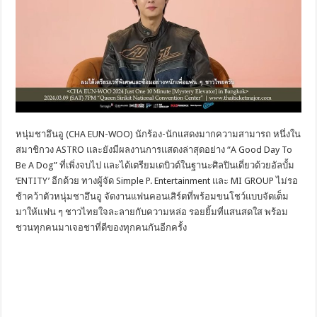
หนุ่มชาอึนอู (CHA EUN-WOO) นักร้อง-นักแสดงมากความสามารถ หนึ่งใน
สมาชิกวง ASTRO และยังมีผลงานการแสดงล่าสุดอย่าง “A Good Day To
Be A Dog” ที่เพิ่งจบไป และได้เตรียมเดบิวต์ในฐานะศิลปินเดี่ยวด้วยอัลบั้ม
‘ENTITY’ อีกด้วย ทางผู้จัด Simple P. Entertainment และ MI GROUP ไม่รอ
ช้าคว้าตัวหนุ่มชาอึนอู จัดงานแฟนคอนเสิร์ตที่พร้อมขนโชว์แบบจัดเต็ม
มาให้แฟน ๆ ชาวไทยใจละลายกับความหล่อ รอยยิ้มที่แสนสดใส พร้อม
ชวนทุกคนมาเจอชาที่ดีของทุกคนกันอีกครั้ง