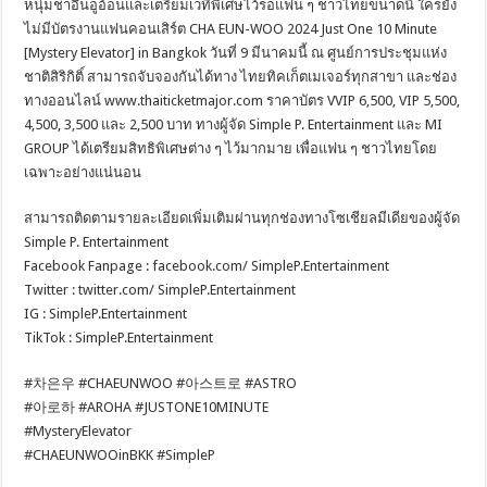
หนุ่มชาอึนอูอ้อนและเตรียมเวทีพิเศษไว้รอแฟน ๆ ชาวไทยขนาดนี้ ใครยัง
ไม่มีบัตรงานแฟนคอนเสิร์ต CHA EUN-WOO 2024 Just One 10 Minute
[Mystery Elevator] in Bangkok วันที่ 9 มีนาคมนี้ ณ ศูนย์การประชุมแห่ง
ชาติสิริกิติ์ สามารถจับจองกันได้ทาง ไทยทิคเก็ตเมเจอร์ทุกสาขา และช่อง
ทางออนไลน์ www.thaiticketmajor.com ราคาบัตร VVIP 6,500, VIP 5,500,
4,500, 3,500 และ 2,500 บาท ทางผู้จัด Simple P. Entertainment และ MI
GROUP ได้เตรียมสิทธิพิเศษต่าง ๆ ไว้มากมาย เพื่อแฟน ๆ ชาวไทยโดย
เฉพาะอย่างแน่นอน
สามารถติดตามรายละเอียดเพิ่มเติมผ่านทุกช่องทางโซเชียลมีเดียของผู้จัด
Simple P. Entertainment
Facebook Fanpage : facebook.com/ SimpleP.Entertainment
Twitter : twitter.com/ SimpleP.Entertainment
IG : SimpleP.Entertainment
TikTok : SimpleP.Entertainment
#차은우 #CHAEUNWOO #아스트로 #ASTRO
#아로하 #AROHA #JUSTONE10MINUTE
#MysteryElevator
#CHAEUNWOOinBKK #SimpleP