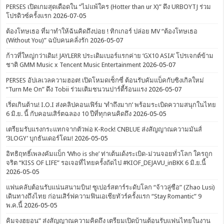
PERSES เปิดเกมสุดเดือดใน “ไม่แพ้ใคร (Hotter than ur X)” ดึง URBOYTJ ร่วม
โปรดิวซ์ครั้งแรก
2026-07-05
ต้องโทษเธอ ที่มาทำให้ฉันคิดถึงบ่อย ! ทิกเกอร์ ปล่อย MV “ต้องโทษเธอ
(Without You)” ฉบับคนคลั่งรัก
2026-05-07
ก้าวที่ใหญ่กว่าเดิม! JAYLERR ประเดิมเบอร์แรกค่าย ‘GX10 ASIA’ โปรเจกต์ข้าม
ชาติ GMM Music x Tencent Music Entertainment
2026-05-07
PERSES อัปเลเวลความฮอต! เปิดโหมดเซ็กซี่ ต้อนรับคัมแบ็คกับซิงเกิลใหม่
“Turn Me On” ดึง Tobii ร่วมเติมชนวนปาร์ตี้ร้อนแรง
2026-05-07
เริ่ดเกินต้าน! I.O.I ส่งคลิปคอนเฟิร์ม ‘ทำถึงมาก’ พร้อมระเบิดความสนุกในไทย
6 มิ.ย. นี้ กับคอนเสิร์ตฉลอง 10 ปีที่ทุกคนคิดถึง
2026-05-05
เตรียมรับแรงกระแทกจากตัวพ่อ K-Rock! CNBLUE ส่งสัญญาณความมันส์
‘3LOGY’ บุกธันเดอร์โดม!
2026-05-05
อิทธิฤทธิ์เพลงคัมแบ็ก ‘Who is she’ ท่าเต้นเด้งระเบิด-ม่วนจอยทั่วโลก ใครถูก
จริต “KISS OF LIFE” รอเจอที่ไทยครั้งถัดไป #KIOF_DEJAVU_inBKK 6 มิ.ย.นี้
2026-05-05
แฟนคลับต้อนรับแน่นสนามบิน! ซูเปอร์สตาร์ระดับโลก “จ้าวลู่ซือ” (Zhao Lusi)
เดินทางถึงไทย ก่อนเสิร์ฟความฟินเอเชียทัวร์ครั้งแรก “Stay Romantic” 9
พ.ค.นี้
2026-05-05
คิมจงฮยอน” ส่งสัญญาณความคิดถึง เตรียมเปิดบ้านต้อนรับแฟนไทยในงาน