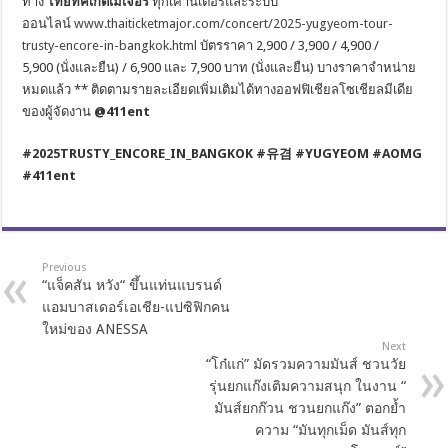
ทาง
ไทยทิคเก็ตเมเจอร์
ทุกเคาน์เตอร์และระบบ
ออนไลน์
www.thaiticketmajor.com/concert/2025-yugyeom-tour-
trusty-encore-in-bangkok.html
บัตรราคา 2,900 / 3,900 / 4,900 /
5,900 (นั่งและยืน) / 6,900 และ 7,900 บาท (นั่งและยืน) บางราคาจำหน่าย
หมดแล้ว ** ติดตามรายละเอียดเพิ่มเติมได้ทางออฟฟิเชียลโซเชียลมีเดีย
ของผู้จัดงาน
@411ent
#2025TRUSTY_ENCORE_IN_BANGKOK #
유겸
#YUGYEOM #AOMG
#411ent
Previous
“แจ็คสัน หวัง“ ขึ้นแท่นแบรนด์
แอมบาสเดอร์เอเชีย-แปซิฟิกคน
ใหม่ของ ANESSA
Next
“โก๋แก่” มัดรวมความมันส์ ชวนวัย
รุ่นยกแก๊งเติมความสนุก ในงาน “
มันส์ยกก๊วน ชวนยกแก๊ง” ตอกย้ำ
ความ “มันทุกเม็ด มันส์ทุก