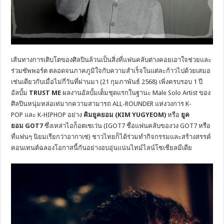
เส้นทางการเติบโตของศิลปินล้วนเป็นสิ่งที่แฟนคลับต่างคอยเอาใจช่วยและ
ร่วมซัพพอร์ต ตลอดจนภาคภูมิใจกับความสำเร็จในแต่ละก้าวไปด้วยเสมอ
เช่นเดียวกับเมื่อไม่กี่วันที่ผ่านมา (21 กุมภาพันธ์ 2568) เพิ่งครบรอบ 1 ปี
อัลบั้ม
TRUST ME
ผลงานอัลบั้มเต็มชุดแรกในฐานะ Male Solo Artist ของ
ศิลปินหนุ่มหล่อเท่มากความสามารถ ALL-ROUNDER แห่งวงการ K-
POP และ K-HIPHOP อย่าง
คิมยูคยอม (
KIM YUGYEOM)
หรือ
ยูค
ยอม
GOT7
ซึ่งเหล่าไอก็อตเซเว่น (IGOT7 ชื่อแฟนคลับของวง GOT7 หรือ
ที่แฟนๆ นิยมเรียกว่าอากาเซ่) ชาวไทยก็ได้ร่วมทำกิจกรรมและสร้างสรรค์
คอนเทนต์ฉลองโอกาสนี้กันอย่างอบอุ่นแน่นไทม์ไลน์โซเชียลมีเดีย