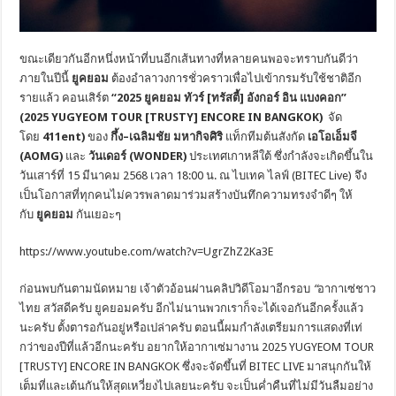
ขณะเดียวกันอีกหนึ่งหน้าที่บนอีกเส้นทางที่หลายคนพอจะทราบกันดีว่า
ภายในปีนี้
ยูคยอม
ต้องอำลาวงการชั่วคราวเพื่อไปเข้ากรมรับใช้ชาติอีก
รายแล้ว คอนเสิร์ต
“
2025 ยูคยอม ทัวร์ [ทรัสตี้] อังกอร์ อิน แบงคอก”
(2025 YUGYEOM TOUR [TRUSTY] ENCORE IN BANGKOK)
จัด
โดย
411ent)
ของ
กึ้ง–เฉลิมชัย มหากิจศิริ
แท็กทีมต้นสังกัด
เอโอเอ็มจี
(
AOMG)
และ
วันเดอร์ (
WONDER)
ประเทศเกาหลีใต้ ซึ่งกำลังจะเกิดขึ้นใน
วันเสาร์ที่ 15 มีนาคม 2568 เวลา 18:00 น. ณ ไบเทค ไลฟ์ (BITEC Live) จึง
เป็นโอกาสที่ทุกคนไม่ควรพลาดมาร่วมสร้างบันทึกความทรงจำดีๆ ให้
กับ
ยูคยอม
กันเยอะๆ
https://www.youtube.com/watch?v=UgrZhZ2Ka3E
ก่อนพบกันตามนัดหมาย เจ้าตัวอ้อนผ่านคลิปวิดีโอมาอีกรอบ
“
อากาเซ่ชาว
ไทย สวัสดีครับ ยูคยอมครับ อีกไม่นานพวกเราก็จะได้เจอกันอีกครั้งแล้ว
นะครับ ตั้งตารอกันอยู่หรือเปล่าครับ ตอนนี้ผมกำลังเตรียมการแสดงที่เท่
กว่าของปีที่แล้วอีกนะครับ อยากให้อากาเซ่มางาน 2025 YUGYEOM TOUR
[TRUSTY] ENCORE IN BANGKOK ซึ่งจะจัดขึ้นที่ BITEC LIVE มาสนุกกันให้
เต็มที่และเต้นกันให้สุดเหวี่ยงไปเลยนะครับ จะเป็นค่ำคืนที่ไม่มีวันลืมอย่าง