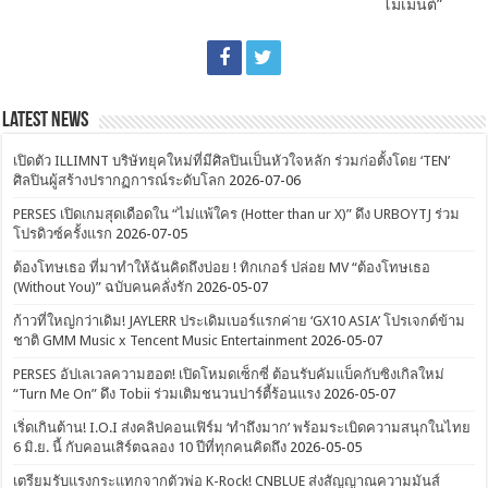
โมเมนต์”
Latest News
เปิดตัว ILLIMNT บริษัทยุคใหม่ที่มีศิลปินเป็นหัวใจหลัก ร่วมก่อตั้งโดย ‘TEN’
ศิลปินผู้สร้างปรากฏการณ์ระดับโลก
2026-07-06
PERSES เปิดเกมสุดเดือดใน “ไม่แพ้ใคร (Hotter than ur X)” ดึง URBOYTJ ร่วม
โปรดิวซ์ครั้งแรก
2026-07-05
ต้องโทษเธอ ที่มาทำให้ฉันคิดถึงบ่อย ! ทิกเกอร์ ปล่อย MV “ต้องโทษเธอ
(Without You)” ฉบับคนคลั่งรัก
2026-05-07
ก้าวที่ใหญ่กว่าเดิม! JAYLERR ประเดิมเบอร์แรกค่าย ‘GX10 ASIA’ โปรเจกต์ข้าม
ชาติ GMM Music x Tencent Music Entertainment
2026-05-07
PERSES อัปเลเวลความฮอต! เปิดโหมดเซ็กซี่ ต้อนรับคัมแบ็คกับซิงเกิลใหม่
“Turn Me On” ดึง Tobii ร่วมเติมชนวนปาร์ตี้ร้อนแรง
2026-05-07
เริ่ดเกินต้าน! I.O.I ส่งคลิปคอนเฟิร์ม ‘ทำถึงมาก’ พร้อมระเบิดความสนุกในไทย
6 มิ.ย. นี้ กับคอนเสิร์ตฉลอง 10 ปีที่ทุกคนคิดถึง
2026-05-05
เตรียมรับแรงกระแทกจากตัวพ่อ K-Rock! CNBLUE ส่งสัญญาณความมันส์