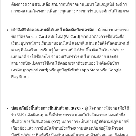
ต้องการความช่วยเหลือ สามารถบริจาคผ่านแอปฯ ให้แก่มูลนิธิ องค์กร
การกุศล และโครงการเพื่อการกุศลต่าง ๆ มากกว่า 20 องค์กรได้โดยตรง
เข้าถึงดิจิทัลคอนเทนต์ได้แบบไม่ต้องง้อบัตรเครดิต
–
ด้วยความสามารถ
ของบัตร Virsual Card สมัยใหม่ (WeCard) หากเราต้องการซื้อหนังสือ
เรียน อุปกรณ์การเรียนผ่านออนไลน์ แอปพลิเคชั่น หรือดิจิทัลคอนเทนต์
ต่างๆ ที่ส่งเสริมการเรียนรู้ก็สามารถทำได้ง่ายขึ้น เติมเงินใน e-Wallet
แบบพอดี จะใช้ซื้ออะไร จำนวนเงินเท่าไร งบไม่บานปลาย และยัง
สามารถปิด-เปิดการใช้งานได้ตลอดเวลาด้วยตนเอง ไม่ต้องง้อบัตร
เครดิต (physical card) หรือผูกบัญชีเข้ากับ App Store หรือ Google
Play Store
ปลอดภัยยิ่งขึ้นด้วยการยืนยันตัวตน (KYC)
–
อุ่นใจทุกการใช้จ่าย เมื่อได้
รับ SMS แจ้งเตือนทุกครั้งที่ทำธุรกรรม และมั่นใจในความปลอดภัยยิ่ง
ขึ้นด้วยการยืนยันตัวตน (KYC) นอกจากจะเป็นการปฏิบัติตามกฎหมายที่
เกี่ยวข้องแล้ว การยืนยันตัวตนยังสร้างความปลอดภัยต่อผู้ใช้เจ้าของ
บัญชี e-Wallet ที่แท้จริง ป้องกันบุคคลอื่นมาแอบอ้างตัวตน และยังส่งผล