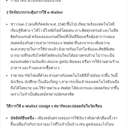
ร้านจำหน่ายไอเท็มเกมออนไลน์
2 ปัจจัยบวกกระตุ้นการใช้ e-Wallet
ชาว Gen Z (คนที่เกิดหลัง พ.ศ. 2540 ขึ้นไป) เกิดมาพร้อมเทคโนโลยี
เรียนรู้สิ่งต่าง ๆ ได้ไว มีไลฟ์สไตล์โดดเด่น เกาะติดทุกเทรนด์ และไม่ยึด
ติดกับแบรนด์ พร้อมลองแบรนด์ใหม่ที่เป็นที่นิยมหรือคุ้มค่ากว่าเสมอ
สอดคล้องกับความสามารถของ e-Wallet ที่นอกจากจะเพิ่มความ
สะดวกสบายในการใช้จ่ายแล้ว ยังมาพร้อมโปรโมชั่นและสิทธิพิเศษ
มากมายที่รองรับไลฟ์สไตล์คนรุ่นใหม่ได้อย่างครบถ้วน ไม่ว่าจะเป็น
คอนเทนต์ความบันเทิง เล่นเกม ดูหนัง ฟังเพลง หรือการใช้จ่ายตามร้าน
อาหาร และร้านสะดวกซื้อต่าง ๆ
ราคาสมาร์ทโฟนที่ต่ำลง สวนทางกับเทคโนโลยีที่ล้ำสมัยมากขึ้น วันนี้
นักเรียน-นักศึกษาในเมืองใหญ่ ๆ สามารถเป็นเจ้าของเทคโนโลยีบนมือ
ถือได้โดยง่าย และใช้จ่ายผ่าน e-Wallet ได้สะดวกและปลอดภัยมากขึ้น
เพราะไม่จำเป็นต้องสมัครผ่านบัตรเครดิต
วิธีการใช้ e-Wallet แบบคูล ๆ สมาร์ทและปลอดภัยในวัยเรียน
มัธยัสถ์ยืนหนึ่ง –
เพียงหมั่นตรวจสอบการใช้เงินว่าสัปดาห์/เดือนนี้ เรา
สิ้นเปลืองไปกับรายจ่ายอะไรที่ไม่จำเป็นบ้าง เช่น ดูหนังเยอะไปไหม