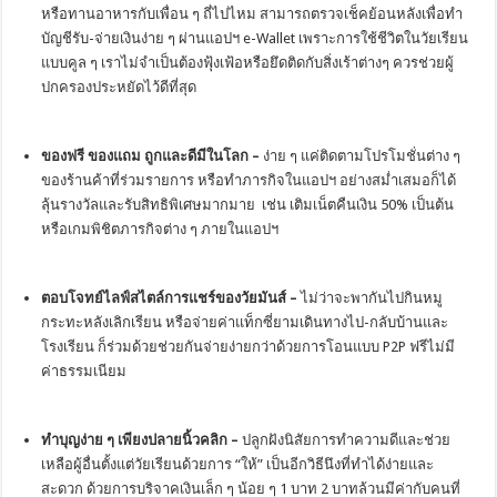
หรือทานอาหารกับเพื่อน ๆ ถี่ไปไหม สามารถตรวจเช็คย้อนหลังเพื่อทำ
บัญชีรับ-จ่ายเงินง่าย ๆ ผ่านแอปฯ e-Wallet เพราะการใช้ชีวิตในวัยเรียน
แบบคูล ๆ เราไม่จำเป็นต้องฟุ้งเฟ้อหรือยึดติดกับสิ่งเร้าต่างๆ ควรช่วยผู้
ปกครองประหยัดไว้ดีที่สุด
ของฟรี ของแถม ถูกและดีมีในโลก –
ง่าย ๆ แค่ติดตามโปรโมชั่นต่าง ๆ
ของร้านค้าที่ร่วมรายการ หรือทำภารกิจในแอปฯ อย่างสม่ำเสมอก็ได้
ลุ้นรางวัลและรับสิทธิพิเศษมากมาย เช่น เติมเน็ตคืนเงิน 50% เป็นต้น
หรือเกมพิชิตภารกิจต่าง ๆ ภายในแอปฯ
ตอบโจทย์ไลฟ์สไตล์การแชร์ของวัยมันส์ –
ไม่ว่าจะพากันไปกินหมู
กระทะหลังเลิกเรียน หรือจ่ายค่าแท็กซี่ยามเดินทางไป-กลับบ้านและ
โรงเรียน ก็ร่วมด้วยช่วยกันจ่ายง่ายกว่าด้วยการโอนแบบ P2P ฟรีไม่มี
ค่าธรรมเนียม
ทำบุญง่าย ๆ เพียงปลายนิ้วคลิก –
ปลูกฝังนิสัยการทำความดีและช่วย
เหลือผู้อื่นตั้งแต่วัยเรียนด้วยการ “ให้” เป็นอีกวิธีนึงที่ทำได้ง่ายและ
สะดวก ด้วยการบริจาคเงินเล็ก ๆ น้อย ๆ 1 บาท 2 บาทล้วนมีค่ากับคนที่