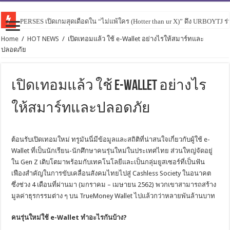
PERSES เปิดเกมสุดเดือดใน “ไม่แพ้ใคร (Hotter than ur X)” ดึง URBOYTJ ร่
Home
/
HOT NEWS
/
เปิดเทอมแล้ว ใช้ e-Wallet อย่างไรให้สมาร์ทและ
ปลอดภัย
เปิดเทอมแล้ว ใช้ e-Wallet อย่างไร
ให้สมาร์ทและปลอดภัย
ต้อนรับเปิดเทอมใหม่ ทรูมันนี่มีข้อมูลและสถิติที่น่าสนใจเกี่ยวกับผู้ใช้ e-
Wallet ที่เป็นนักเรียน-นักศึกษาคนรุ่นใหม่ในประเทศไทย ส่วนใหญ่จัดอยู่
ใน Gen Z เติบโตมาพร้อมกับเทคโนโลยีและเป็นกลุ่มยูสเซอร์ที่เป็นฟัน
เฟืองสำคัญในการขับเคลื่อนสังคมไทยไปสู่ Cashless Society ในอนาคต
ซึ่งช่วง 4 เดือนที่ผ่านมา (มกราคม – เมษายน 2562) พวกเขาสามารถสร้าง
มูลค่าธุรกรรมต่าง ๆ บน TrueMoney Wallet ไปแล้วกว่าหลายพันล้านบาท
คนรุ่นใหม่ใช้ e-Wallet ทำอะไรกันบ้าง?