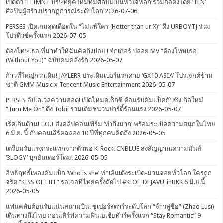
เปิดตัว ILLIMNT บริษัทยุคใหม่ที่มีศิลปินเป็นหัวใจหลัก ร่วมก่อตั้งโดย ‘TEN’
ศิลปินผู้สร้างปรากฏการณ์ระดับโลก
2026-07-06
PERSES เปิดเกมสุดเดือดใน “ไม่แพ้ใคร (Hotter than ur X)” ดึง URBOYTJ ร่วม
โปรดิวซ์ครั้งแรก
2026-07-05
ต้องโทษเธอ ที่มาทำให้ฉันคิดถึงบ่อย ! ทิกเกอร์ ปล่อย MV “ต้องโทษเธอ
(Without You)” ฉบับคนคลั่งรัก
2026-05-07
ก้าวที่ใหญ่กว่าเดิม! JAYLERR ประเดิมเบอร์แรกค่าย ‘GX10 ASIA’ โปรเจกต์ข้าม
ชาติ GMM Music x Tencent Music Entertainment
2026-05-07
PERSES อัปเลเวลความฮอต! เปิดโหมดเซ็กซี่ ต้อนรับคัมแบ็คกับซิงเกิลใหม่
“Turn Me On” ดึง Tobii ร่วมเติมชนวนปาร์ตี้ร้อนแรง
2026-05-07
เริ่ดเกินต้าน! I.O.I ส่งคลิปคอนเฟิร์ม ‘ทำถึงมาก’ พร้อมระเบิดความสนุกในไทย
6 มิ.ย. นี้ กับคอนเสิร์ตฉลอง 10 ปีที่ทุกคนคิดถึง
2026-05-05
เตรียมรับแรงกระแทกจากตัวพ่อ K-Rock! CNBLUE ส่งสัญญาณความมันส์
‘3LOGY’ บุกธันเดอร์โดม!
2026-05-05
อิทธิฤทธิ์เพลงคัมแบ็ก ‘Who is she’ ท่าเต้นเด้งระเบิด-ม่วนจอยทั่วโลก ใครถูก
จริต “KISS OF LIFE” รอเจอที่ไทยครั้งถัดไป #KIOF_DEJAVU_inBKK 6 มิ.ย.นี้
2026-05-05
แฟนคลับต้อนรับแน่นสนามบิน! ซูเปอร์สตาร์ระดับโลก “จ้าวลู่ซือ” (Zhao Lusi)
เดินทางถึงไทย ก่อนเสิร์ฟความฟินเอเชียทัวร์ครั้งแรก “Stay Romantic” 9