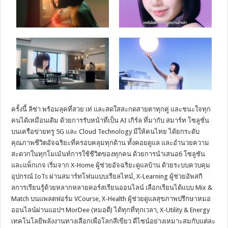
ครั้งนี้ ลิซ่า พร้อมลุคที่สวย เท่ และสดใสสะกดสายตาทุกคู่ และชนะใจทุก
คนได้เหมือนเดิม ด้วยการรับหน้าที่เป็น AI เกิร์ล ที่มากับ สมาร์ท โซลูชั่น
บนเครือข่ายทรู 5G และ Cloud Technology มีให้คนไทย ได้ยกระดับ
คุณภาพชีวิตอัจฉริยะที่ครอบคลุมทุกด้าน ทั้งคอยดูแล และอำนวยความ
สะดวกในทุกโมเม้นท์การใช้ชีวิตของทุกคน ด้วยการนำเสนอ6 โซลูชัน
และแพ็กเกจ เริ่มจาก X-Home ผู้ช่วยอัจฉริยะดูแลบ้าน ด้วยระบบควบคุม
อุปกรณ์ IoTs ผ่านสมาร์ทโฟนแบบเรียลไทม์, X-Learning ผู้ช่วยอัพสกิ
ลการเรียนรู้ด้วยหลากหลายคอร์สเรียนออนไลน์ เลือกเรียนได้แบบ Mix &
Match บนแพลตฟอร์ม VCourse, X-Health ผู้ช่วยดูแลสุขภาพปรึกษาหมอ
ออนไลน์ผ่านแอปฯ MorDee (หมอดี) ได้ทุกที่ทุกเวลา, X-Utility & Energy
เทคโนโลยีพลังงานทางเลือกเพื่อโลกสีเขียว ดีไซน์อย่างเหมาะสมกับแต่ละ