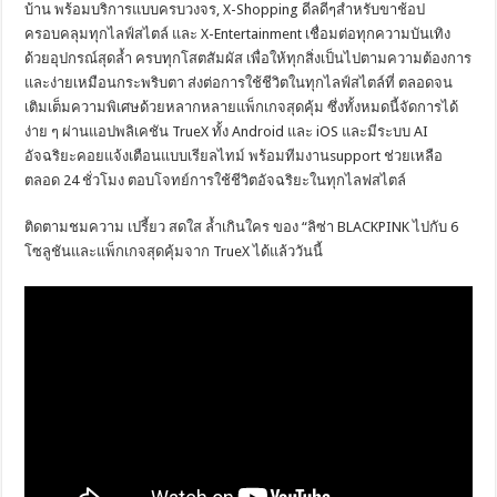
บ้าน พร้อมบริการแบบครบวงจร, X-Shopping ดีลดีๆสำหรับขาช้อป
ครอบคลุมทุกไลฟ์สไตล์ และ X-Entertainment เชื่อมต่อทุกความบันเทิง
ด้วยอุปกรณ์สุดล้ำ ครบทุกโสตสัมผัส เพื่อให้ทุกสิ่งเป็นไปตามความต้องการ
และง่ายเหมือนกระพริบตา ส่งต่อการใช้ชีวิตในทุกไลฟ์สไตล์ที่ ตลอดจน
เติมเต็มความพิเศษด้วยหลากหลายแพ็กเกจสุดคุ้ม ซึ่งทั้งหมดนี้จัดการได้
ง่าย ๆ ผ่านแอปพลิเคชัน TrueX ทั้ง Android และ iOS และมีระบบ AI
อัจฉริยะคอยแจ้งเตือนแบบเรียลไทม์ พร้อมทีมงานsupport ช่วยเหลือ
ตลอด 24 ชั่วโมง ตอบโจทย์การใช้ชีวิตอัจฉริยะในทุกไลฟสไตล์
ติดตามชมความ เปรี้ยว สดใส ล้ำเกินใคร ของ “ลิซ่า BLACKPINK ไปกับ 6
โซลูชันและแพ็กเกจสุดคุ้มจาก TrueX ได้แล้ววันนี้