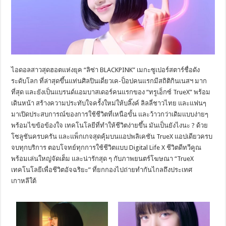
ไอดอลสาวสุดฮอตแห่งยุค “ลิซ่า BLACKPINK” เมกะซูเปอร์สตาร์ชื่อดัง
ระดับโลก ที่ล่าสุดขึ้นแท่นศิลปินเดี่ยวเค-ป็อปคนแรกมีสถิติกินเนสฯ มาก
ที่สุด และยังเป็นแบรนด์แอมบาสเดอร์คนแรกของ “ทรูเอ็กซ์ TrueX” พร้อม
เดินหน้า สร้างความประทับใจครั้งใหม่ให้บลิ๊งค์ ลิลลี่ชาวไทย และแฟนๆ
มาเปิดประสบการณ์ของการใช้ชีวิตที่เหนือขั้น และว้าวกว่าเดิมแบบง่ายๆ
พร้อมไขข้อข้องใจ เทคโนโลยีที่ทำให้ชีวิตง่ายขึ้น มันเป็นยังไงนะ ? ด้วย
โซลูชันครบครัน และแพ็กเกจสุดคุ้มบนแอปพลิเคชัน TrueX แอปเดียวครบ
จบทุกบริการ ตอบโจทย์ทุกการใช้ชีวิตแบบ Digital Life X ชีวิตดีทวีคูณ
พร้อมเล่นใหญ่จัดเต็ม และน่ารักสุด ๆ กับภาพยนตร์โฆษณา “TrueX
เทคโนโลยีเพื่อชีวิตอัจฉริยะ” ที่ยกกองไปถ่ายทำกันไกลถึงประเทศ
เกาหลีใต้